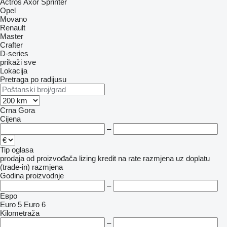
Actros
Axor
Sprinter
Opel
Movano
Renault
Master
Crafter
D-series
prikaži sve
Lokacija
Pretraga po radijusu
Crna Gora
Cijena
–
Tip oglasa
prodaja
od proizvođača
lizing
kredit
na rate
razmjena uz doplatu
(trade-in)
razmjena
Godina proizvodnje
–
Евро
Euro 5
Euro 6
Kilometraža
–