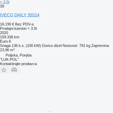
< 3.5t
39
IVECO DAILY 35S14
16.190 €
Bez PDV-a
Prodajni kamion < 3.5t
2020
159.336 km
Euro 6
Snaga
136 k.s. (100 kW)
Gorivo
dizel
Nosivost
791 kg
Zapremina
23,96 m³
Poljska, Poręba
"LUK-POL"
Kontaktirajte prodavca