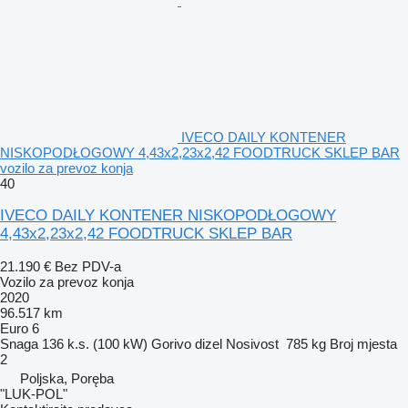
IVECO DAILY KONTENER
NISKOPODŁOGOWY 4,43x2,23x2,42 FOODTRUCK SKLEP BAR
vozilo za prevoz konja
40
IVECO DAILY KONTENER NISKOPODŁOGOWY
4,43x2,23x2,42 FOODTRUCK SKLEP BAR
21.190 €
Bez PDV-a
Vozilo za prevoz konja
2020
96.517 km
Euro 6
Snaga
136 k.s. (100 kW)
Gorivo
dizel
Nosivost
785 kg
Broj mjesta
2
Poljska, Poręba
"LUK-POL"