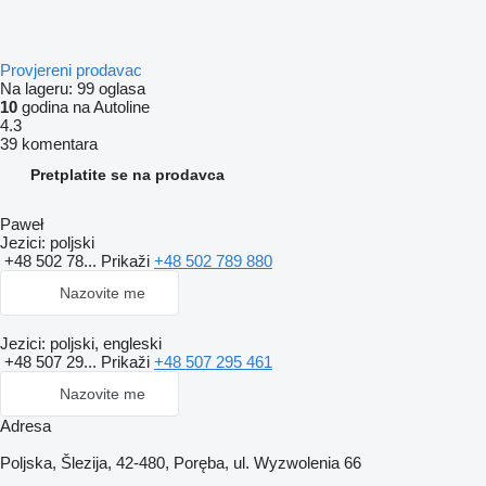
Provjereni prodavac
Na lageru:
99 oglasa
10
godina na Autoline
4.3
39 komentara
Pretplatite se na prodavca
Paweł
Jezici:
poljski
+48 502 78...
Prikaži
+48 502 789 880
Nazovite me
Jezici:
poljski, engleski
+48 507 29...
Prikaži
+48 507 295 461
Nazovite me
Adresa
Poljska, Šlezija, 42-480, Poręba, ul. Wyzwolenia 66