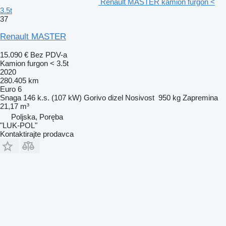
Renault MASTER kamion furgon <
3.5t
37
Renault MASTER
15.090 €
Bez PDV-a
Kamion furgon < 3.5t
2020
280.405 km
Euro 6
Snaga
146 k.s. (107 kW)
Gorivo
dizel
Nosivost
950 kg
Zapremina
21,17 m³
Poljska, Poręba
"LUK-POL"
Kontaktirajte prodavca