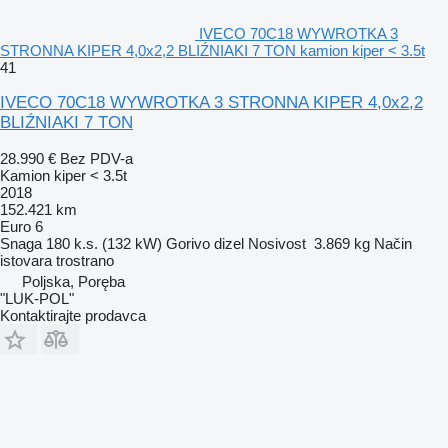
IVECO 70C18 WYWROTKA 3
STRONNA KIPER 4,0x2,2 BLIŹNIAKI 7 TON kamion kiper < 3.5t
41
IVECO 70C18 WYWROTKA 3 STRONNA KIPER 4,0x2,2
BLIŹNIAKI 7 TON
28.990 €
Bez PDV-a
Kamion kiper < 3.5t
2018
152.421 km
Euro 6
Snaga
180 k.s. (132 kW)
Gorivo
dizel
Nosivost
3.869 kg
Način
istovara
trostrano
Poljska, Poręba
"LUK-POL"
Kontaktirajte prodavca