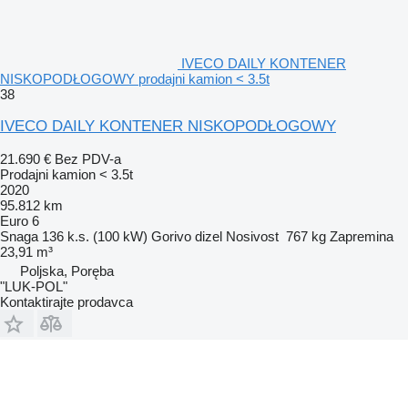
IVECO DAILY KONTENER
NISKOPODŁOGOWY prodajni kamion < 3.5t
38
IVECO DAILY KONTENER NISKOPODŁOGOWY
21.690 €
Bez PDV-a
Prodajni kamion < 3.5t
2020
95.812 km
Euro 6
Snaga
136 k.s. (100 kW)
Gorivo
dizel
Nosivost
767 kg
Zapremina
23,91 m³
Poljska, Poręba
"LUK-POL"
Kontaktirajte prodavca