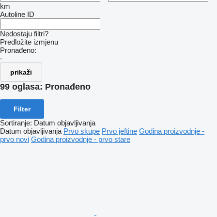
km
Autoline ID
Nedostaju filtri?
Predložite izmjenu
Pronađeno:
-
prikaži
99 oglasa:
Pronađeno
Filter
Sortiranje
:
Datum objavljivanja
Datum objavljivanja
Prvo skupe
Prvo jeftine
Godina proizvodnje -
prvo novi
Godina proizvodnje - prvo stare