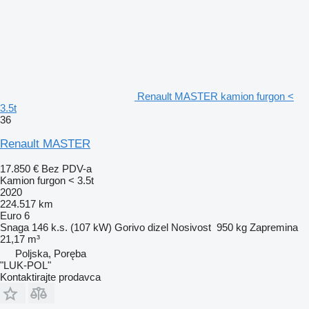
Renault MASTER kamion furgon <
3.5t
36
Renault MASTER
17.850 €
Bez PDV-a
Kamion furgon < 3.5t
2020
224.517 km
Euro 6
Snaga
146 k.s. (107 kW)
Gorivo
dizel
Nosivost
950 kg
Zapremina
21,17 m³
Poljska, Poręba
"LUK-POL"
Kontaktirajte prodavca