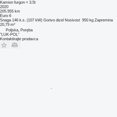
Kamion furgon < 3.5t
2020
205.955 km
Euro 6
Snaga
146 k.s. (107 kW)
Gorivo
dizel
Nosivost
950 kg
Zapremina
20,79 m³
Poljska, Poręba
"LUK-POL"
Kontaktirajte prodavca