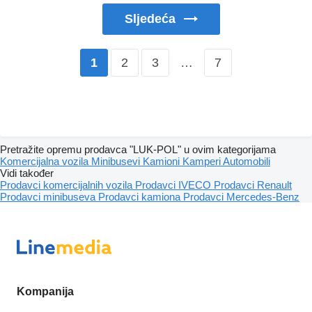
Sljedeća
2
3
…
7
1
Pretražite opremu prodavca "LUK-POL" u ovim kategorijama
Komercijalna vozila
Minibusevi
Kamioni
Kamperi
Automobili
Vidi također
Prodavci komercijalnih vozila
Prodavci IVECO
Prodavci Renault
Prodavci minibuseva
Prodavci kamiona
Prodavci Mercedes-Benz
Kompanija