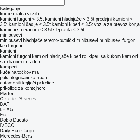
Kategorija
komercijalna vozila
kamioni furgoni < 3.5t
kamioni hladnjače < 3.5t
prodajni kamioni <
3.5t
kamioni šasije < 3.5t
kamioni kiperi < 3.5t
vozila za prevoz konja
kamioni s ceradom < 3.5t
šlep auta < 3.5t
minibusevi
minibusevi hladnjače
teretno-putnički minibusevi
minibusevi furgoni
laki furgoni
kamioni
kamioni furgoni
kamioni hladnjače
kiperi
rol kiperi sa kukom
kamioni
sa kliznom ceradom
kamperi
kuće na točkovima
poluintegrisani kamperi
automobili
tegljači
prikolice
prikolice za kontejnere
Marka
Q-series
S-series
DAF
LF
XG
Fiat
Doblo
Ducato
IVECO
Daily
EuroCargo
Mercedes-Benz