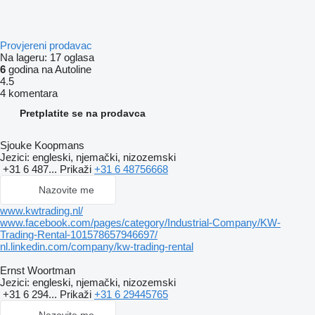
Provjereni prodavac
Na lageru:
17 oglasa
6
godina na Autoline
4.5
4 komentara
Pretplatite se na prodavca
Sjouke Koopmans
Jezici:
engleski, njemački, nizozemski
+31 6 487...
Prikaži
+31 6 48756668
Nazovite me
www.kwtrading.nl/
www.facebook.com/pages/category/Industrial-Company/KW-
Trading-Rental-101578657946697/
nl.linkedin.com/company/kw-trading-rental
Ernst Woortman
Jezici:
engleski, njemački, nizozemski
+31 6 294...
Prikaži
+31 6 29445765