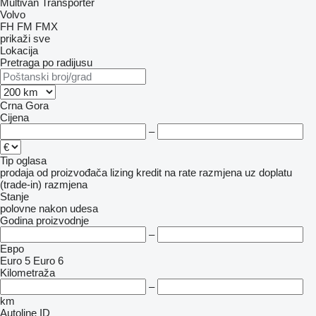
Multivan
Transporter
Volvo
FH
FM
FMX
prikaži sve
Lokacija
Pretraga po radijusu
Crna Gora
Cijena
–
Tip oglasa
prodaja
od proizvođača
lizing
kredit
na rate
razmjena uz doplatu
(trade-in)
razmjena
Stanje
polovne
nakon udesa
Godina proizvodnje
–
Евро
Euro 5
Euro 6
Kilometraža
–
km
Autoline ID