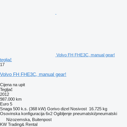
Volvo FH FHE3C, manual gear!
tegljač
17
Volvo FH FHE3C, manual gear!
Cijena na upit
Tegljač
2012
987.000 km
Euro 5
Snaga
500 k.s. (368 kW)
Gorivo
dizel
Nosivost
16.725 kg
Osovinska konfiguracija
6x2
Ogibljenje
pneumatski/pneumatski
Nizozemska, Buitenpost
KW Trading& Rental