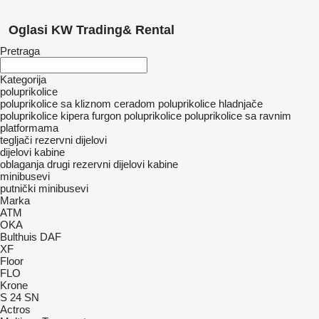
Oglasi KW Trading& Rental
Pretraga
Kategorija
poluprikolice
poluprikolice sa kliznom ceradom
poluprikolice hladnjače
poluprikolice kipera
furgon poluprikolice
poluprikolice sa ravnim
platformama
tegljači
rezervni dijelovi
dijelovi kabine
oblaganja
drugi rezervni dijelovi kabine
minibusevi
putnički minibusevi
Marka
ATM
OKA
Bulthuis
DAF
XF
Floor
FLO
Krone
S 24
SN
Actros