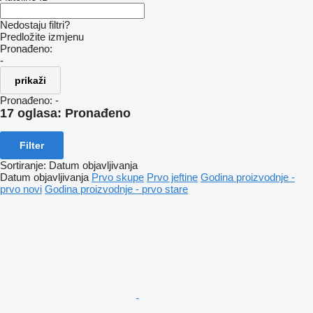
Nedostaju filtri?
Predložite izmjenu
Pronađeno:
-
prikaži
Pronađeno:
-
17 oglasa:
Pronađeno
Filter
Sortiranje
:
Datum objavljivanja
Datum objavljivanja
Prvo skupe
Prvo jeftine
Godina proizvodnje -
prvo novi
Godina proizvodnje - prvo stare