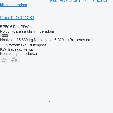
Floor FLO 1210K1 poluprikolica sa
kliznim ceradom
12
Floor FLO 1210K1
5.750 €
Bez PDV-a
Poluprikolica sa kliznim ceradom
1999
Nosivost
15.680 kg
Neto težina
6.320 kg
Broj osovina
1
Nizozemska, Buitenpost
KW Trading& Rental
Kontaktirajte prodavca