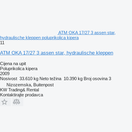
ATM OKA 17/27 3 assen star,
hydraulische kleppen poluprikolica kipera
11
ATM OKA 17/27 3 assen star, hydraulische kleppen
Cijena na upit
Poluprikolica kipera
2009
Nosivost
33.610 kg
Neto težina
10.390 kg
Broj osovina
3
Nizozemska, Buitenpost
KW Trading& Rental
Kontaktirajte prodavca