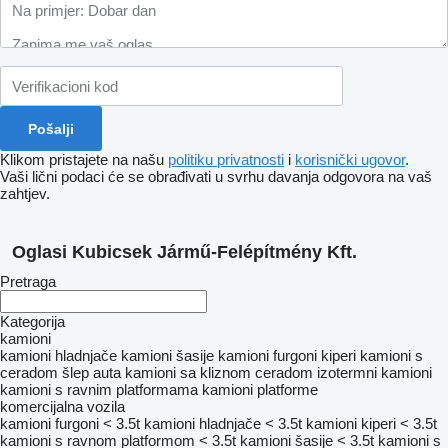
Klikom pristajete na našu
politiku privatnosti
i
korisnički ugovor
.
Vaši lični podaci će se obrađivati ​​u svrhu davanja odgovora na vaš
zahtjev.
Oglasi Kubicsek Jármű-Felépítmény Kft.
Pretraga
Kategorija
kamioni
kamioni hladnjače
kamioni šasije
kamioni furgoni
kiperi
kamioni s
ceradom
šlep auta
kamioni sa kliznom ceradom
izotermni kamioni
kamioni s ravnim platformama
kamioni platforme
komercijalna vozila
kamioni furgoni < 3.5t
kamioni hladnjače < 3.5t
kamioni kiperi < 3.5t
kamioni s ravnom platformom < 3.5t
kamioni šasije < 3.5t
kamioni s