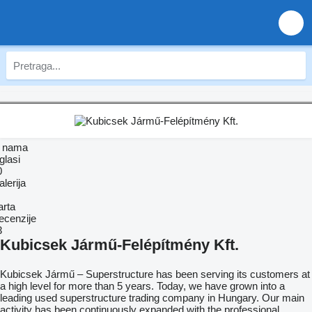
 nama
glasi
0
lerija
arta
ecenzije
3
Kubicsek Jármű-Felépítmény Kft.
Kubicsek Jármű – Superstructure has been serving its customers at
a high level for more than 5 years. Today, we have grown into a
leading used superstructure trading company in Hungary. Our main
activity has been continuously expanded with the professional