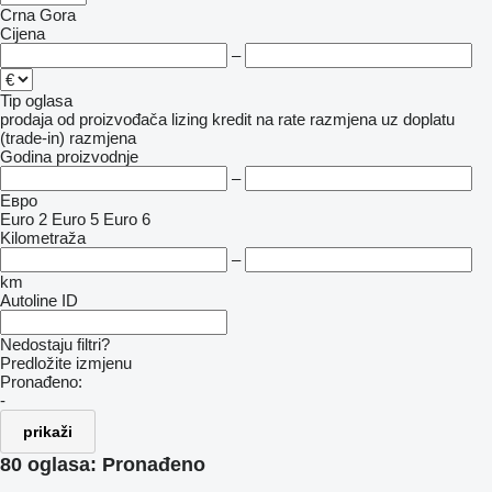
Crna Gora
Cijena
–
Tip oglasa
prodaja
od proizvođača
lizing
kredit
na rate
razmjena uz doplatu
(trade-in)
razmjena
Godina proizvodnje
–
Евро
Euro 2
Euro 5
Euro 6
Kilometraža
–
km
Autoline ID
Nedostaju filtri?
Predložite izmjenu
Pronađeno:
-
prikaži
80 oglasa:
Pronađeno