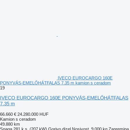
IVECO EUROCARGO 160E
PONYVÁS-EMELŐHÁTFALAS 7.35 m kamion s ceradom
19
IVECO EUROCARGO 160E PONYVÁS-EMELŐHÁTFALAS
7.35 m
66.660 €
24.280.000 HUF
Kamion s ceradom
49.880 km
Snaga
281 k.s. (207 kW)
Gorivo
dizel
Nosivost
9.000 kg
Zapremina