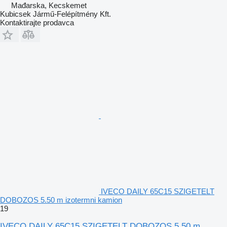
Mađarska, Kecskemet
Kubicsek Jármű-Felépítmény Kft.
Kontaktirajte prodavca
IVECO DAILY 65C15 SZIGETELT
DOBOZOS 5.50 m izotermni kamion
19
IVECO DAILY 65C15 SZIGETELT DOBOZOS 5.50 m