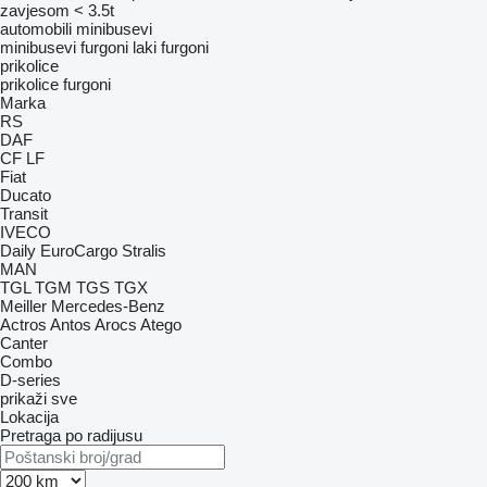
zavjesom < 3.5t
automobili
minibusevi
minibusevi furgoni
laki furgoni
prikolice
prikolice furgoni
Marka
RS
DAF
CF
LF
Fiat
Ducato
Transit
IVECO
Daily
EuroCargo
Stralis
MAN
TGL
TGM
TGS
TGX
Meiller
Mercedes-Benz
Actros
Antos
Arocs
Atego
Canter
Combo
D-series
prikaži sve
Lokacija
Pretraga po radijusu