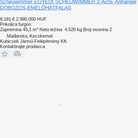
Scheuwimmer EGYEDI SCHEUWIMMER 2-Achs-Anhanger
DOBOZOS-EMELŐHÁTFALAS
8.181 €
2.980.000 HUF
Prikolica furgon
Zapremina
45,1 m³
Neto težina
4.520 kg
Broj osovina
2
Mađarska, Kecskemet
Kubicsek Jármű-Felépítmény Kft.
Kontaktirajte prodavca