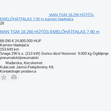
MAN TGM 18.290 HŰTŐS-
EMELŐHÁTFALAS 7.90 m kamion hladnjača
28
MAN TGM 18.290 HŰTŐS-EMELŐHÁTFALAS 7.90 m
68.090 €
24.800.000 HUF
Kamion hladnjača
153.649 km
Snaga
290 k.s. (213 kW)
Gorivo
dizel
Nosivost
9.000 kg
Ogibljenje
pneumatski/pneumatski
Mađarska, Kecskemet
Kubicsek Jármű-Felépítmény Kft.
Kontaktirajte prodavca