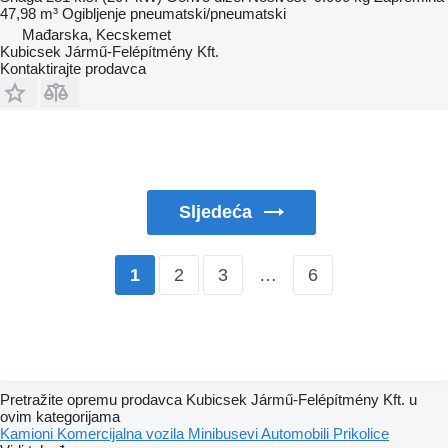
47,98 m³
Ogibljenje
pneumatski/pneumatski
Mađarska, Kecskemet
Kubicsek Jármű-Felépítmény Kft.
Kontaktirajte prodavca
Sljedeća
2
3
…
6
1
Pretražite opremu prodavca Kubicsek Jármű-Felépítmény Kft. u
ovim kategorijama
Kamioni
Komercijalna vozila
Minibusevi
Automobili
Prikolice