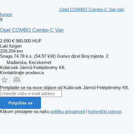
Opel COMBO Combo-C Van laki
furgon
9
Opel COMBO Combo-C Van
2.690 €
980.000 HUF
Laki furgon
228.204 km
Snaga
74.78 k.s. (54.97 kW)
Gorivo
dizel
Broj mjesta
2
Mađarska, Kecskemet
Kubicsek Jármű-Felépítmény Kft.
Kontaktirajte prodavca
Pretplatite se na nove objave od Kubicsek Jármű-Felépítmény Kft.
Potpišite se
Klikom pristajete na našu
politiku privatnosti
i
korisnički ugovor
.