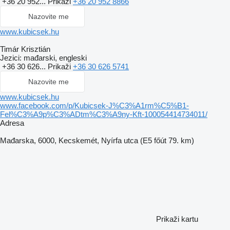
+36 20 952...
Prikaži
+36 20 952 8866
Nazovite me
www.kubicsek.hu
Timár Krisztián
Jezici:
mađarski, engleski
+36 30 626...
Prikaži
+36 30 626 5741
Nazovite me
www.kubicsek.hu
www.facebook.com/p/Kubicsek-J%C3%A1rm%C5%B1-
Fel%C3%A9p%C3%ADtm%C3%A9ny-Kft-100054414734011/
Adresa
Mađarska, 6000, Kecskemét, Nyírfa utca (E5 főút 79. km)
Prikaži kartu