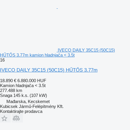
IVECO DAILY 35C15 (50C15)
HŰTŐS 3.77m kamion hladnjača < 3.5t
16
IVECO DAILY 35C15 (50C15) HŰTŐS 3.77m
18.890 €
6.880.000 HUF
Kamion hladnjača < 3.5t
277.488 km
Snaga
145 k.s. (107 kW)
Mađarska, Kecskemet
Kubicsek Jármű-Felépítmény Kft.
Kontaktirajte prodavca