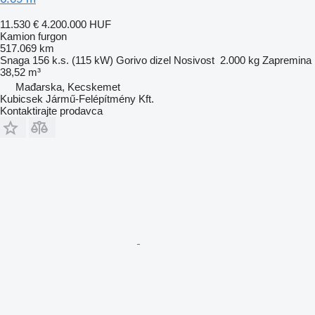
11.530 €
4.200.000 HUF
Kamion furgon
517.069 km
Snaga
156 k.s. (115 kW)
Gorivo
dizel
Nosivost
2.000 kg
Zapremina
38,52 m³
Mađarska, Kecskemet
Kubicsek Jármű-Felépítmény Kft.
Kontaktirajte prodavca