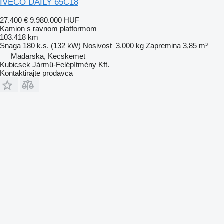
IVECO DAILY 65C18
27.400 €
9.980.000 HUF
Kamion s ravnom platformom
103.418 km
Snaga
180 k.s. (132 kW)
Nosivost
3.000 kg
Zapremina
3,85 m³
Mađarska, Kecskemet
Kubicsek Jármű-Felépítmény Kft.
Kontaktirajte prodavca