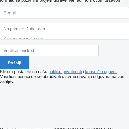
formatu sa pozivnim brojem države.
Ne radimo s ovom državom
Klikom pristajete na našu
politiku privatnosti
i
korisnički ugovor
.
Vaši lični podaci će se obrađivati ​​u svrhu davanja odgovora na vaš
zahtjev.