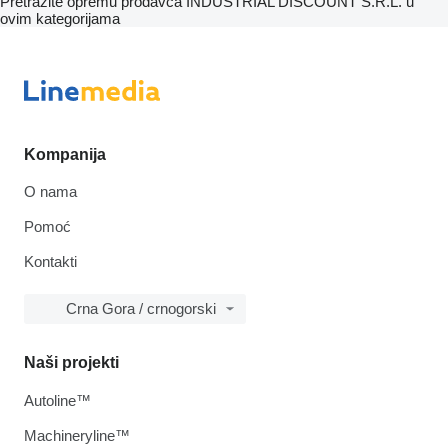
Pretražite opremu prodavca INDUSTRIAL DISCOUNT S.R.L. u
ovim kategorijama
Kompanija
O nama
Pomoć
Kontakti
Crna Gora / crnogorski
Naši projekti
Autoline™
Machineryline™