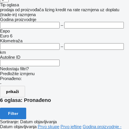
Tip oglasa
prodaja
od proizvođača
lizing
kredit
na rate
razmjena uz doplatu
(trade-in)
razmjena
Godina proizvodnje
–
Евро
Euro 6
Kilometraža
–
km
Autoline ID
Nedostaju filtri?
Predložite izmjenu
Pronađeno:
-
prikaži
6 oglasa:
Pronađeno
Filter
Sortiranje
:
Datum objavljivanja
Datum objavljivanja
Prvo skupe
Prvo jeftine
Godina proizvodnje -