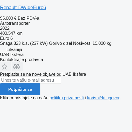
Renault DWideEuro6
95.000 €
Bez PDV-a
Autotransporter
2022
409.547 km
Euro 6
Snaga
323 k.s. (237 kW)
Gorivo
dizel
Nosivost
19.000 kg
Litvanija
UAB Iksfera
Kontaktirajte prodavca
Pretplatite se na nove objave od UAB Iksfera
Potpišite se
Klikom pristajete na našu
politiku privatnosti
i
korisnički ugovor
.