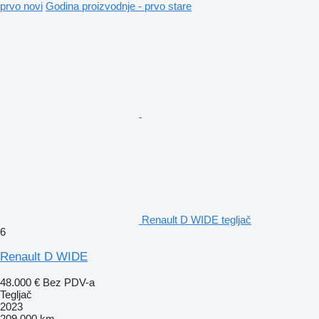
prvo novi
Godina proizvodnje - prvo stare
Renault D WIDE tegljač
6
Renault D WIDE
48.000 €
Bez PDV-a
Tegljač
2023
209.000 km