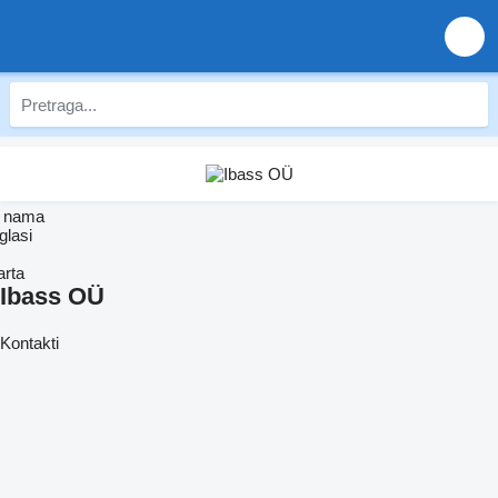
 nama
glasi
arta
Ibass OÜ
Kontakti