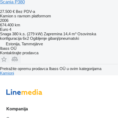
Scania P380
27.500 €
Bez PDV-a
Kamion s ravnom platformom
2006
674.400 km
Euro 4
Snaga
380 k.s. (279 kW)
Zapremina
14,4 m³
Osovinska
konfiguracija
6x2
Ogibljenje
gibanj/pneumatski
Estonija, Tammejärve
Ibass OÜ
Kontaktirajte prodavca
Pretražite opremu prodavca Ibass OÜ u ovim kategorijama
Kamioni
Kompanija