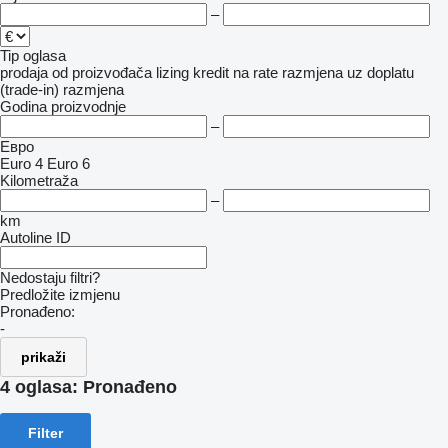
–
Tip oglasa
prodaja
od proizvođača
lizing
kredit
na rate
razmjena uz doplatu
(trade-in)
razmjena
Godina proizvodnje
–
Евро
Euro 4
Euro 6
Kilometraža
–
km
Autoline ID
Nedostaju filtri?
Predložite izmjenu
Pronađeno:
-
prikaži
4 oglasa:
Pronađeno
Filter