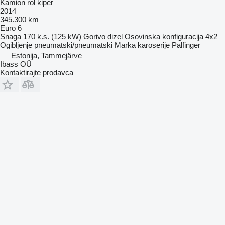
Kamion rol kiper
2014
345.300 km
Euro 6
Snaga
170 k.s. (125 kW)
Gorivo
dizel
Osovinska konfiguracija
4x2
Ogibljenje
pneumatski/pneumatski
Marka karoserije
Palfinger
Estonija, Tammejärve
Ibass OÜ
Kontaktirajte prodavca