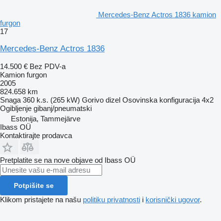
Mercedes-Benz Actros 1836 kamion
furgon
17
Mercedes-Benz Actros 1836
14.500 €
Bez PDV-a
Kamion furgon
2005
824.658 km
Snaga
360 k.s. (265 kW)
Gorivo
dizel
Osovinska konfiguracija
4x2
Ogibljenje
gibanj/pneumatski
Estonija, Tammejärve
Ibass OÜ
Kontaktirajte prodavca
Pretplatite se na nove objave od Ibass OÜ
Potpišite se
Klikom pristajete na našu
politiku privatnosti
i
korisnički ugovor
.