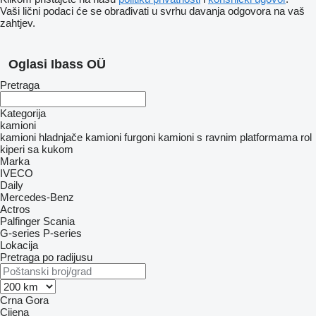
Vaši lični podaci će se obrađivati ​​u svrhu davanja odgovora na vaš
zahtjev.
Oglasi Ibass OÜ
Pretraga
Kategorija
kamioni
kamioni hladnjače
kamioni furgoni
kamioni s ravnim platformama
rol
kiperi sa kukom
Marka
IVECO
Daily
Mercedes-Benz
Actros
Palfinger
Scania
G-series
P-series
Lokacija
Pretraga po radijusu
Crna Gora
Cijena