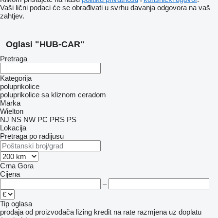
Vaši lični podaci će se obrađivati ​​u svrhu davanja odgovora na vaš
zahtjev.
Oglasi "HUB-CAR"
Pretraga
Kategorija
poluprikolice
poluprikolice sa kliznom ceradom
Marka
Wielton
NJ
NS
NW
PC
PRS
PS
Lokacija
Pretraga po radijusu
Crna Gora
Cijena
–
Tip oglasa
prodaja
od proizvođača
lizing
kredit
na rate
razmjena uz doplatu