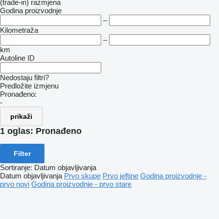
(trade-in)
razmjena
Godina proizvodnje
–
Kilometraža
–
km
Autoline ID
Nedostaju filtri?
Predložite izmjenu
Pronađeno:
-
prikaži
1 oglas:
Pronađeno
Filter
Sortiranje
:
Datum objavljivanja
Datum objavljivanja
Prvo skupe
Prvo jeftine
Godina proizvodnje -
prvo novi
Godina proizvodnje - prvo stare