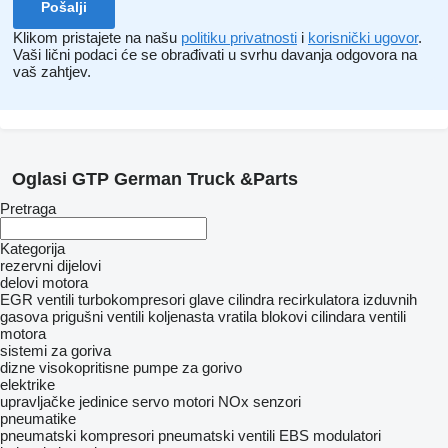
Klikom pristajete na našu
politiku privatnosti
i
korisnički ugovor
.
Vaši lični podaci će se obrađivati ​​u svrhu davanja odgovora na
vaš zahtjev.
Oglasi GTP German Truck &Parts
Pretraga
Kategorija
rezervni dijelovi
delovi motora
EGR ventili
turbokompresori
glave cilindra
recirkulatora izduvnih
gasova
prigušni ventili
koljenasta vratila
blokovi cilindara
ventili
motora
sistemi za goriva
dizne
visokopritisne pumpe za gorivo
elektrike
upravljačke jedinice
servo motori
NOx senzori
pneumatikе
pneumatski kompresori
pneumatski ventili
EBS modulatori