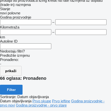
prodaja
od proizvođača
lizing
kredit
na rate
razmjena uz doplatu
(trade-in)
razmjena
Stanje
novi
polovne
Godina proizvodnje
–
Kilometraža
–
km
Autoline ID
Nedostaju filtri?
Predložite izmjenu
Pronađeno:
-
prikaži
66 oglasa:
Pronađeno
Filter
Sortiranje
:
Datum objavljivanja
Datum objavljivanja
Prvo skupe
Prvo jeftine
Godina proizvodnje -
prvo novi
Godina proizvodnje - prvo stare