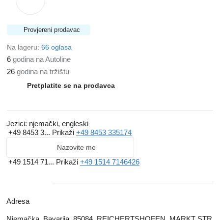
Provjereni prodavac
Na lageru:
66 oglasa
6
godina na Autoline
26
godina na tržištu
Pretplatite se na prodavca
Jezici:
njemački, engleski
+49 8453 3...
Prikaži
+49 8453 335174
Nazovite me
+49 1514 71...
Prikaži
+49 1514 7146426
Adresa
Njemačka, Bavarija, 85084, REICHERTSHOFEN, MARKT STR