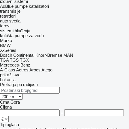
izduvni sistemi
AdBlue pumpe
katalizatori
transmisije
retarderi
auto svetla
farovi
sistemi hlađenja
kućišta pumpe za vodu
Marka
BMW
X-Series
Bosch
Continental
Knorr-Bremse
MAN
TGA
TGS
TGX
Mercedes-Benz
A-Class
Actros
Arocs
Atego
prikaži sve
Lokacija
Pretraga po radijusu
Crna Gora
Cijena
–
Tip oglasa