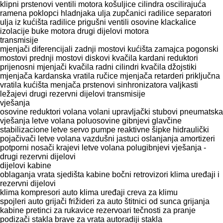
klipni prstenovi
ventili motora
košuljice cilindra
oscilirajuća
ramena
poklopci hladnjaka ulja
zupčanici radilice
separatori
ulja iz kućišta radilice
prigušni ventili
osovine klackalice
izolacije buke motora
drugi dijelovi motora
transmisije
mjenjači
diferencijali
zadnji mostovi
kućišta zamajca
pogonski
mostovi
prednji mostovi
diskovi kvačila
kardani
reduktori
prijenosni mjenjači
kvačila
radni cilindri kvačila
džojstiki
mjenjača
kardanska vratila
ručice mjenjača
retarderi
priključna
vratila
kućišta menjača
prstenovi sinhronizatora
valjkasti
ležajevi
drugi rezervni dijelovi transmisije
vješanja
osovine
reduktori volana
volani
upravljački stubovi
pneumatska
vješanja
letve volana
poluosovine
gibnjevi
glavčine
stabilizacione letve
servo pumpe
reaktivne šipke
hidraulički
pojačivači
letve volana
vazdušni jastuci oslanjanja
amortizeri
potporni nosači
krajevi letve volana
polugibnjevi
vješanja -
drugi rezervni dijelovi
dijelovi kabine
oblaganja
vrata
sjedišta
kabine
bočni retrovizori
klima uređaji i
rezervni dijelovi
klima kompresori
auto klima uređaji
creva za klimu
spojleri
auto grijači
frižideri za auto
štitnici od sunca
grijanja
kabine
pretinci za rukavice
rezervoari tečnosti za pranje
podizači stakla
brave za vrata
autoradiji
stakla