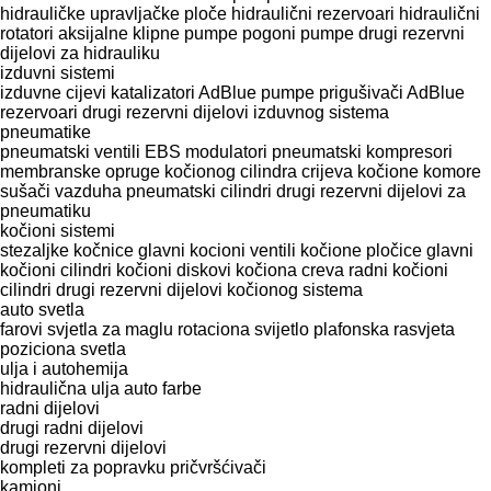
hidrauličke upravljačke ploče
hidraulični rezervoari
hidraulični
rotatori
aksijalne klipne pumpe
pogoni pumpe
drugi rezervni
dijelovi za hidrauliku
izduvni sistemi
izduvne cijevi
katalizatori
AdBlue pumpe
prigušivači
AdBlue
rezervoari
drugi rezervni dijelovi izduvnog sistema
pneumatikе
pneumatski ventili
EBS modulatori
pneumatski kompresori
membranske opruge kočionog cilindra
crijeva
kočione komore
sušači vazduha
pneumatski cilindri
drugi rezervni dijelovi za
pneumatiku
kočioni sistemi
stezaljkе kočnice
glavni kocioni ventili
kočione pločice
glavni
kočioni cilindri
kočioni diskovi
kočiona creva
radni kočioni
cilindri
drugi rezervni dijelovi kočionog sistema
auto svetla
farovi
svjetla za maglu
rotaciona svijetlo
plafonska rasvjeta
poziciona svetla
ulja i autohemija
hidraulična ulja
auto farbe
radni dijelovi
drugi radni dijelovi
drugi rezervni dijelovi
kompleti za popravku
pričvršćivači
kamioni