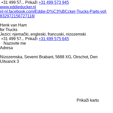
+31 499 57...
Prikaži
+31 499 573 945
www.eddieducker.nl
nl-nl.facebook.com/Eddie-D%C3%BCcker-Trucks-Parts-vof-
832972156727118/
Henk van Ham
for Trucks
Jezici:
njemački, engleski, francuski, nizozemski
+31 499 57...
Prikaži
+31 499 575 645
Nazovite me
Adresa
Nizozemska, Severni Brabant, 5688 XG, Oirschot, Den
Uitvanck 3
Prikaži kartu