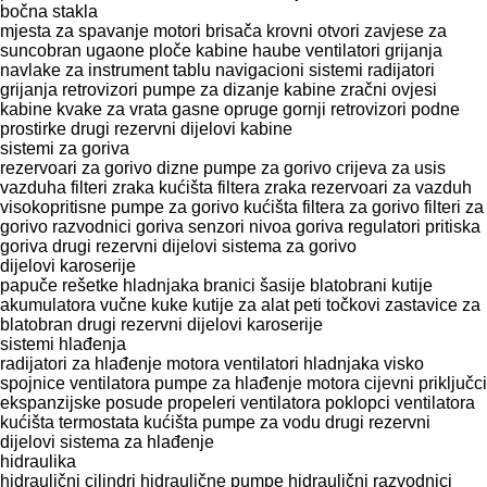
bočna stakla
mjesta za spavanje
motori brisača
krovni otvori
zavjese za
suncobran
ugaone ploče kabine
haube
ventilatori grijanja
navlake za instrument tablu
navigacioni sistemi
radijatori
grijanja
retrovizori
pumpe za dizanje kabine
zračni ovjesi
kabine
kvake za vrata
gasne opruge
gornji retrovizori
podne
prostirke
drugi rezervni dijelovi kabine
sistemi za goriva
rezervoari za gorivo
dizne
pumpe za gorivo
crijeva za usis
vazduha
filteri zraka
kućišta filtera zraka
rezervoari za vazduh
visokopritisne pumpe za gorivo
kućišta filtera za gorivo
filteri za
gorivo
razvodnici goriva
senzori nivoa goriva
regulatori pritiska
goriva
drugi rezervni dijelovi sistema za gorivo
dijelovi karoserije
papuče
rešetke hladnjaka
branici
šasije
blatobrani
kutije
akumulatora
vučne kuke
kutije za alat
peti točkovi
zastavice za
blatobran
drugi rezervni dijelovi karoserije
sistemi hlađenja
radijatori za hlađenje motora
ventilatori hladnjaka
visko
spojnice ventilatora
pumpe za hlađenje motora
cijevni priključci
ekspanzijske posude
propeleri ventilatora
poklopci ventilatora
kućišta termostata
kućišta pumpe za vodu
drugi rezervni
dijelovi sistema za hlađenje
hidraulika
hidraulični cilindri
hidraulične pumpe
hidraulični razvodnici