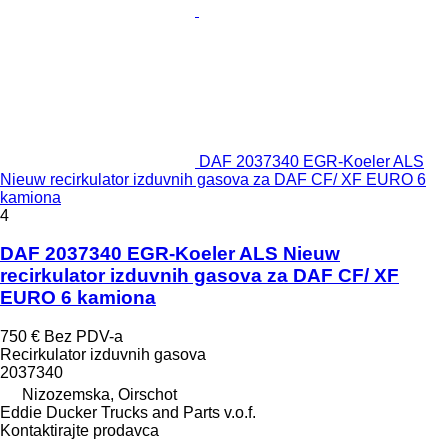
DAF 2037340 EGR-Koeler ALS
Nieuw recirkulator izduvnih gasova za DAF CF/ XF EURO 6
kamiona
4
DAF 2037340 EGR-Koeler ALS Nieuw
recirkulator izduvnih gasova za DAF CF/ XF
EURO 6 kamiona
750 €
Bez PDV-a
Recirkulator izduvnih gasova
2037340
Nizozemska, Oirschot
Eddie Ducker Trucks and Parts v.o.f.
Kontaktirajte prodavca