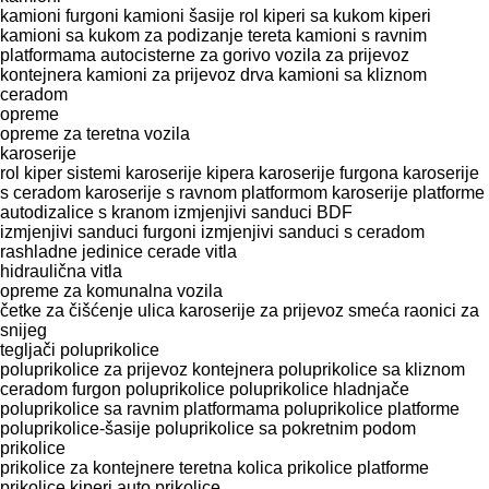
kamioni furgoni
kamioni šasije
rol kiperi sa kukom
kiperi
kamioni sa kukom za podizanje tereta
kamioni s ravnim
platformama
autocisterne za gorivo
vozila za prijevoz
kontejnera
kamioni za prijevoz drva
kamioni sa kliznom
ceradom
opreme
оpremе za teretna vozila
karoserije
rol kiper sistemi
karoserije kipera
karoserije furgona
karoserije
s ceradom
karoserije s ravnom platformom
karoserije platforme
autodizalice s kranom
izmjenjivi sanduci BDF
izmjenjivi sanduci furgoni
izmjenjivi sanduci s ceradom
rashladne jedinice
cerade
vitla
hidraulična vitla
opreme za komunalna vozila
četke za čišćenje ulica
karoserije za prijevoz smeća
raonici za
snijeg
tegljači
poluprikolice
poluprikolice za prijevoz kontejnera
poluprikolice sa kliznom
ceradom
furgon poluprikolice
poluprikolice hladnjače
poluprikolice sa ravnim platformama
poluprikolice platforme
poluprikolice-šasije
poluprikolice sa pokretnim podom
prikolice
prikolice za kontejnere
teretna kolica
prikolice platforme
prikolice kiperi
auto prikolice