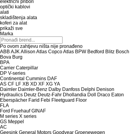
električni pribori
optički kablovi
alati
skladištenja alata
koferi za alat
prikaži sve
Marka
Po ovom zahtjevu ništa nije pronađeno
ABB
AJK
Allison
Atlas Copco
Atlas
BPW
Bedford
Blitz
Bosch
Bova
Burg
BPA
Carrier
Caterpillar
DP
V-series
Continental
Cummins
DAF
AS
CF
LF
XB
XD
XF
XG
YA
Daimler
Daimler-Benz
Dalby
Danfoss
Delphi
Denison
Hydraulics
Deutz
Deutz-Fahr
Dhollandia
Doll
Draco
Eaton
Eberspächer
Farid
Febi
Fleetguard
Floor
FLA
Ford
Fruehauf
GINAF
M series
X series
GS Meppel
AC
Geesink
General Motors
Goodyear
Groenewegen