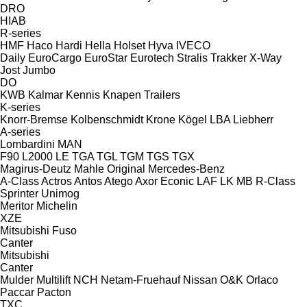
DRO
HIAB
R-series
HMF
Haco
Hardi
Hella
Holset
Hyva
IVECO
Daily
EuroCargo
EuroStar
Eurotech
Stralis
Trakker
X-Way
Jost
Jumbo
DO
KWB
Kalmar
Kennis
Knapen Trailers
K-series
Knorr-Bremse
Kolbenschmidt
Krone
Kögel
LBA
Liebherr
A-series
Lombardini
MAN
F90
L2000
LE
TGA
TGL
TGM
TGS
TGX
Magirus-Deutz
Mahle Original
Mercedes-Benz
A-Class
Actros
Antos
Atego
Axor
Econic
LAF
LK
MB
R-Class
Sprinter
Unimog
Meritor
Michelin
XZE
Mitsubishi Fuso
Canter
Mitsubishi
Canter
Mulder
Multilift
NCH
Netam-Fruehauf
Nissan
O&K
Orlaco
Paccar
Pacton
TXC