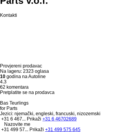
Parts v.o.f.
Kontakti
Provjereni prodavac
Na lageru:
2323 oglasa
10
godina na Autoline
4.3
62 komentara
Pretplatite se na prodavca
Bas Teurlings
for Parts
Jezici:
njemački, engleski, francuski, nizozemski
+31 6 467...
Prikaži
+31 6 46702689
Nazovite me
+31 499 57...
Prikaži
+31 499 575 645