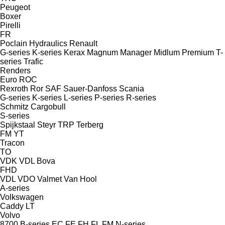
Peugeot
Boxer
Pirelli
FR
Poclain Hydraulics
Renault
G-series
K-series
Kerax
Magnum
Manager
Midlum
Premium
T-
series
Trafic
Renders
Euro
ROC
Rexroth
Ror
SAF
Sauer-Danfoss
Scania
G-series
K-series
L-series
P-series
R-series
Schmitz Cargobull
S-series
Spijkstaal
Steyr
TRP
Terberg
FM
YT
Tracon
TO
VDK
VDL Bova
FHD
VDL
VDO
Valmet
Van Hool
A-series
Volkswagen
Caddy
LT
Volvo
8700
B-series
EC
FE
FH
FL
FM
N-series