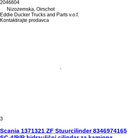
2046604
Nizozemska, Oirschot
Eddie Ducker Trucks and Parts v.o.f.
Kontaktirajte prodavca
3
Scania 1371321 ZF Stuurcilinder 8346974165
SC-4/P/R hidraulični cilindar za kamiona