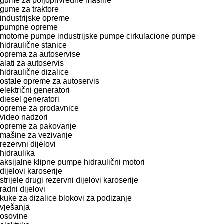
gume za poljoprivredne mašine
gume za traktore
industrijske opreme
pumpne opreme
motorne pumpe
industrijske pumpe
cirkulacione pumpe
hidraulične stanice
oprema za autoservise
alati za autoservis
hidraulične dizalice
ostale opreme za autoservis
električni generatori
diesel generatori
opreme za prodavnice
video nadzori
opreme za pakovanje
mašine za vezivanje
rezervni dijelovi
hidraulika
aksijalne klipne pumpe
hidraulični motori
dijelovi karoserije
strijele
drugi rezervni dijelovi karoserije
radni dijelovi
kuke za dizalice
blokovi za podizanje
vješanja
osovine