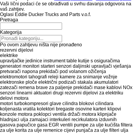
Vaši lični podaci će se obrađivati ​​u svrhu davanja odgovora na
vaš zahtjev.
Oglasi Eddie Ducker Trucks and Parts v.o.f.
Pretraga
Kategorija
Po ovom zahtjevu ništa nije pronađeno
rezervni dijelovi
elektrike
upravljačke jedinice
instrument table
kutije s osiguračima
generatori
monitori
starteri
senzori
daljinski upravljači vješanja
pretvarači napona
prekidači pod volanom
ožičenja
elektromotori
tahografi
releji
kamere za snimanje vožnje
elektronske ploče
električni podizači stakala
akumulatori
zatezači remena
brave za paljenje
prekidači mase
kablovi
NOx
senzori
linearni aktuatori
drugi rezervni dijelovi za elektriku
delovi motora
motori
turbokompresori
glave cilindra
blokovi cilindara
koljenasta vratila
kolektori
bregastе osovinе
karteri
klipovi
konzole motora
poklopci ventila
držači motora
klipnjače
hladnjaci ulja
zamajaci
interkuleri
recirkulatora izduvnih
gasova
papučice gasa
EGR ventili
pumpe za ulje
kućišta filtera
za ulje
korita za ulje
remenice
cijevi punjača za ulje
filteri ulja