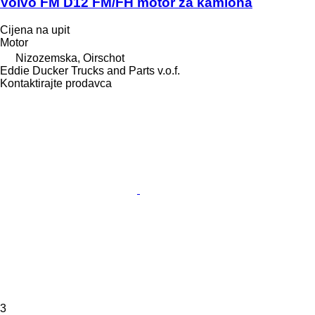
Volvo FM D12 FM/FH motor za kamiona
Cijena na upit
Motor
Nizozemska, Oirschot
Eddie Ducker Trucks and Parts v.o.f.
Kontaktirajte prodavca
3