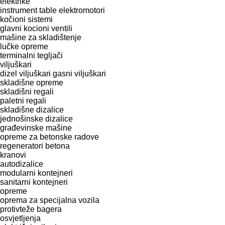
elektrike
instrument table
elektromotori
kočioni sistemi
glavni kocioni ventili
mašine za skladištenje
lučke opreme
terminalni tegljači
viljuškari
dizel viljuškari
gasni viljuškari
skladišne opreme
skladišni regali
paletni regali
skladišne dizalice
jednošinske dizalice
građevinske mašine
opreme za betonske radove
regeneratori betona
kranovi
autodizalice
modularni kontejneri
sanitarni kontejneri
opreme
oprema za specijalna vozila
protivteže bagera
osvjetljenja