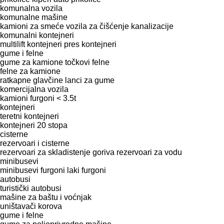
komunalna vozila
komunalne mašine
kamioni za smeće
vozila za čišćenje kanalizacije
komunalni kontejneri
multilift kontejneri
pres kontejneri
gume i felne
gume za kamione
točkovi
felne
felne za kamione
ratkapne glavčine
lanci za gume
komercijalna vozila
kamioni furgoni < 3.5t
kontejneri
teretni kontejneri
kontejneri 20 stopa
cisterne
rezervoari i cisterne
rezervoari za skladistenje goriva
rezervoari za vodu
minibusevi
minibusevi furgoni
laki furgoni
autobusi
turistički autobusi
mašine za baštu i voćnjak
uništavači korova
gume i felne