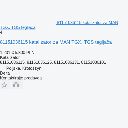
81151036115 katalizator za MAN
TGX, TGS tegljača
4
81151036115 katalizator za MAN TGX, TGS tegljača
1.231 €
5.300 PLN
Katalizator
81151036115, 81151036125, 81151036131, 81151036101
Poljska, Krotoszyn
Delta
Kontaktirajte prodavca