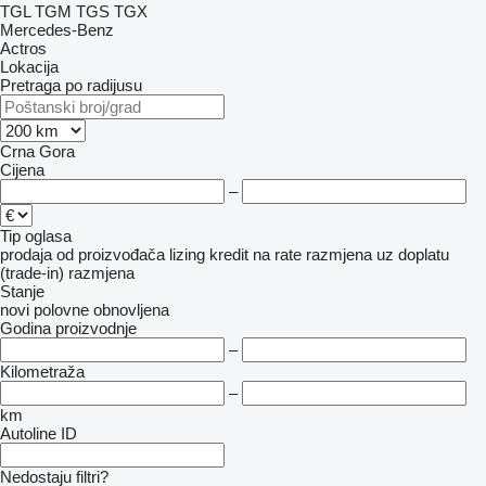
TGL
TGM
TGS
TGX
Mercedes-Benz
Actros
Lokacija
Pretraga po radijusu
Crna Gora
Cijena
–
Tip oglasa
prodaja
od proizvođača
lizing
kredit
na rate
razmjena uz doplatu
(trade-in)
razmjena
Stanje
novi
polovne
obnovljena
Godina proizvodnje
–
Kilometraža
–
km
Autoline ID
Nedostaju filtri?