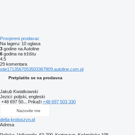
Provjereni prodavac
Na lageru:
10 oglasa
3
godine na Autoline
6
godina na tržištu
4.5
29 komentara
site1713567053503367809.autoline.com.pl
Pretplatite se na prodavca
Jakub Kwiatkowski
Jezici:
poljski, engleski
+48 697 50...
Prikaži
+48 697 503 330
Nazovite me
delta-krotoszyn.pl
Adresa
Poljska, Velkopolje, 63-700, Krotoszyn, Koźmińska 105