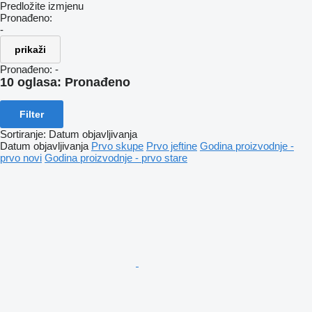
Predložite izmjenu
Pronađeno:
-
prikaži
Pronađeno:
-
10 oglasa:
Pronađeno
Filter
Sortiranje
:
Datum objavljivanja
Datum objavljivanja
Prvo skupe
Prvo jeftine
Godina proizvodnje -
prvo novi
Godina proizvodnje - prvo stare