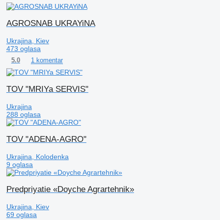
AGROSNAB UKRAYiNA
Ukrajina, Kiev
473 oglasa
1 komentar
5.0
TOV "MRIYa SERVIS"
Ukrajina
288 oglasa
TOV "ADENA-AGRO"
Ukrajina, Kolodenka
9 oglasa
Predpriyatie «Doyche Agrartehnik»
Ukrajina, Kiev
69 oglasa