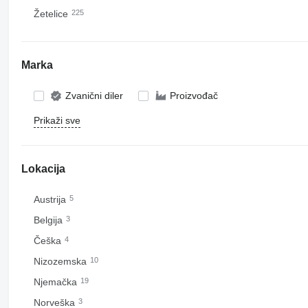
Žetelice
225
Marka
Zvanični diler
Proizvođač
Prikaži sve
Lokacija
Austrija
5
Belgija
3
Češka
4
Nizozemska
10
Njemačka
19
Norveška
3