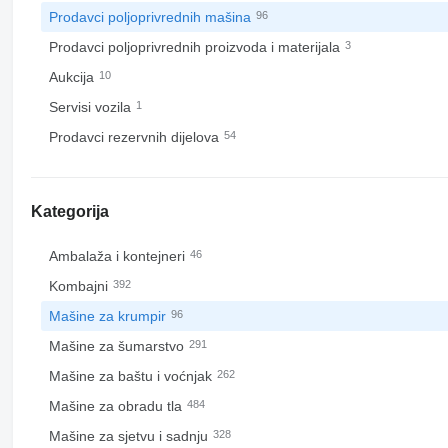
Prodavci poljoprivrednih mašina
96
Prodavci poljoprivrednih proizvoda i materijala
3
Aukcija
10
Servisi vozila
1
Prodavci rezervnih dijelova
54
Kategorija
Ambalaža i kontejneri
46
Kombajni
392
Mašine za krumpir
96
Mašine za šumarstvo
291
Mašine za baštu i voćnjak
262
Mašine za obradu tla
484
Mašine za sjetvu i sadnju
328