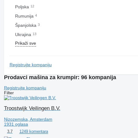
Poljska
12
Rumunija
4
Španjolska
3
Ukrajina
13
Prikaži sve
Registrujte kompaniju
Prodavci mašina za krumpir: 96 kompanija
Registrujte kompaniju
Filter
Troostwijk Veilingen B.V.
Nizozemska, Amsterdam
1931 oglasa
1249 komentara
3.7