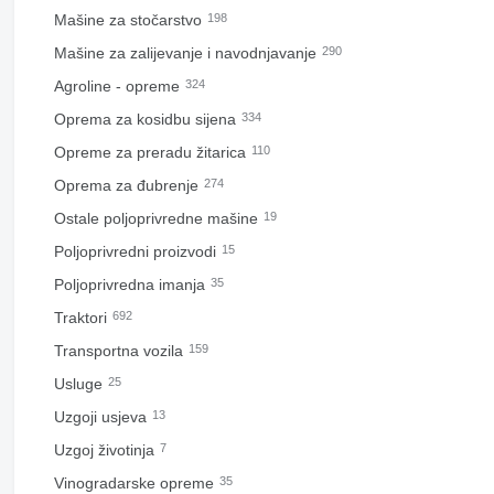
Mašine za stočarstvo
198
Mašine za zaliјеvanje i navodnjavanje
290
Agroline - opreme
324
Oprema za kosidbu sijena
334
Opreme za preradu žitarica
110
Oprema za đubrenje
274
Ostale poljoprivredne mašine
19
Poljoprivredni proizvodi
15
Poljoprivrednа imanjа
35
Traktori
692
Transportna vozila
159
Usluge
25
Uzgoji usjeva
13
Uzgoj životinja
7
Vinogradarske opreme
35