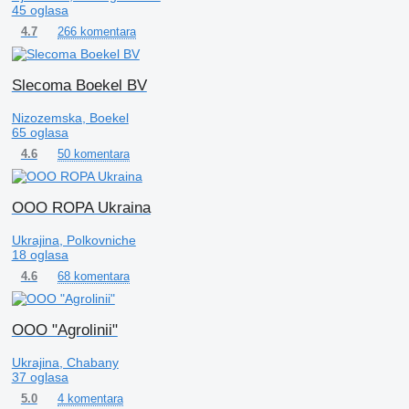
45 oglasa
266 komentara
4.7
Slecoma Boekel BV
Nizozemska, Boekel
65 oglasa
50 komentara
4.6
OOO ROPA Ukraina
Ukrajina, Polkovniche
18 oglasa
68 komentara
4.6
OOO "Agrolinii"
Ukrajina, Chabany
37 oglasa
4 komentara
5.0