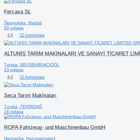
Fercasa SL
Španjolska, Madrid
50 oglasa
22 komentara
3.5
ALTUNİŞ TARIM MAKİNALARI VE SANAYİ TİCARET LİM
Turska, NEVŞEHİR/ACIGÖL
10 oglasa
21 komentara
4.2
Seca Tarım Maki̇naları
Turska, TEKİRDAĞ
16 oglasa
ROPA Fahrzeug- und Maschinenbau GmbH
Njemačka, Herrngiersdorf