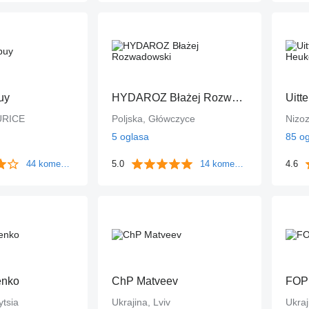
uy
HYDAROZ Błażej Rozwadowski
Uitt
URICE
Poljska, Główczyce
Nizo
5 oglasa
85 o
44 komentara
5.0
14 komentara
4.6
enko
ChP Matveev
FOP 
ytsia
Ukrajina, Lviv
Ukraj