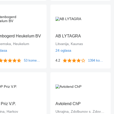
enbogerd Heukelum BV
AB LYTAGRA
zemska, Heukelum
Litvanija, Kaunas
glasa
24 oglasa
53 komentara
4.2
1394 komentara
Priz V.P.
Avtolend ChP
ina, Harkov
Ukrajina, Zdolbunov s. Zdovbitsya