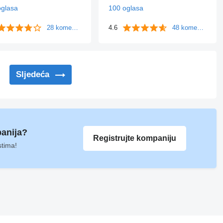
oglasa
100 oglasa
28 komentara
4.6
48 komentara
Sljedeća
panija?
Registrujte kompaniju
stima!