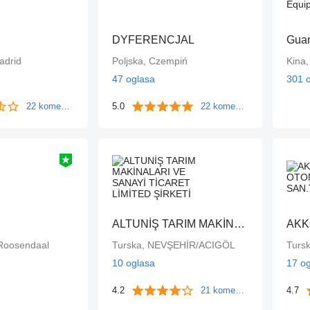
DYFERENCJAL
adrid
Poljska, Czempiń
Kina
47 oglasa
301 
22 komentara
5.0
22 komentara
ALTUNİŞ TARIM MAKİNALARI VE SANAYİ TİCARET LİMİTED ŞİRKETİ
Roosendaal
Turska, NEVŞEHİR/ACIGÖL
Turs
10 oglasa
17 o
4.2
21 komentara
4.7