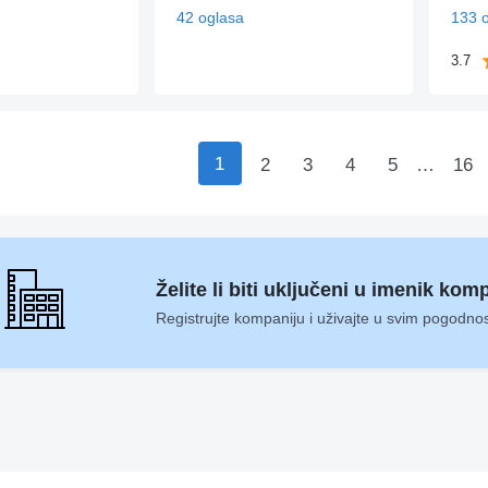
42 oglasa
133 
3.7
1
2
3
4
5
…
16
Želite li biti uključeni u imenik kom
Registrujte kompaniju i uživajte u svim pogodno