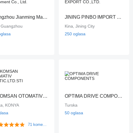
Guangzhou Jianming Machinery Equipment Co., Ltd.
JINING PINBO IMPORT AND EXPORT CO.,LTD.
, Guangzhou
Kina, Jining City
oglasa
250 oglasa
AKKOMSAN OTOMATIV SAN.TIC.LTD.STI
OPTIMA DRIVE COMPONENTS
ka, KONYA
Turska
glasa
50 oglasa
71 komentara