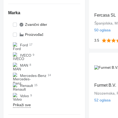
Marka
Fercasa SL
Španjolska, M
Zvanični diler
50 oglasa
Proizvođač
3.5
Ford
17
IVECO
9
MAN
8
Mercedes-Benz
14
Furmet B.V.
Renault
15
Nizozemska, 
Volvo
9
52 oglasa
Prikaži sve