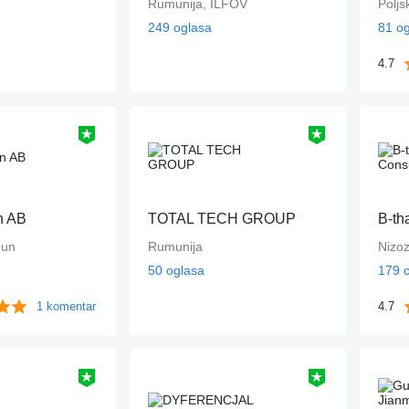
Rumunija, ILFOV
Poljs
249 oglasa
81 o
4.7
n AB
TOTAL TECH GROUP
gun
Rumunija
Nizo
50 oglasa
179 
1 komentar
4.7