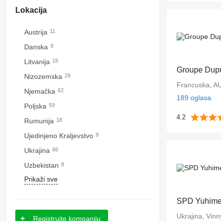
Lokacija
Austrija
11
Danska
9
Litvanija
15
Groupe Dup
Nizozemska
29
Francuska, A
Njemačka
62
189 oglasa
Poljska
59
4.2
Rumunija
18
Ujedinjeno Kraljevstvo
9
Ukrajina
66
Uzbekistan
8
Prikaži sve
SPD Yuhim
Ukrajina, Vinn
Registrujte kompaniju