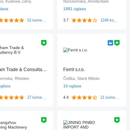
ka, Kudowa Zdrój
Nizozemska, Amsterdam
glasa
1881 oglasa
52 komentara
3.7
1249 komentara
B-tham Trade & Consultancy B.V.
Ferrit s.r.o.
zemska, Rheden
Češka, Staré Město
oglasa
16 oglasa
27 komentara
4.4
21 komentara