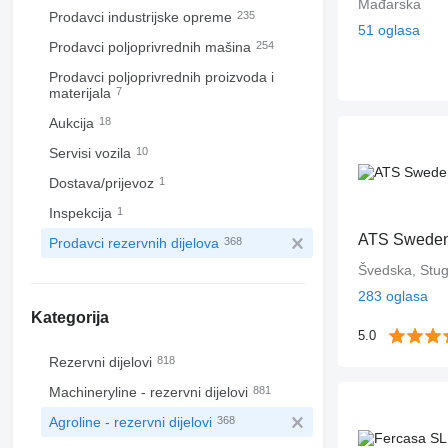
Mađarska
Prodavci industrijske opreme
235
51 oglasa
Prodavci poljoprivrednih mašina
254
Prodavci poljoprivrednih proizvoda i
materijala
7
Aukcija
18
Servisi vozila
10
Dostava/prijevoz
1
Inspekcija
1
ATS Swede
Prodavci rezervnih dijelova
368
Švedska, Stu
283 oglasa
Kategorija
5.0
Rezervni dijelovi
818
Machineryline - rezervni dijelovi
881
Agroline - rezervni dijelovi
368