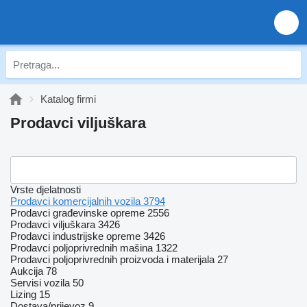
Katalog firmi
Prodavci viljuškara
Vrste djelatnosti
Prodavci komercijalnih vozila
3794
Prodavci građevinske opreme
2556
Prodavci viljuškara
3426
Prodavci industrijske opreme
3426
Prodavci poljoprivrednih mašina
1322
Prodavci poljoprivrednih proizvoda i materijala
27
Aukcija
78
Servisi vozila
50
Lizing
15
Dostava/prijevoz
9