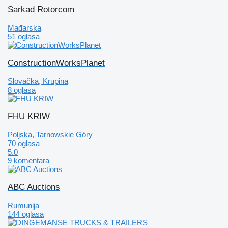
Sarkad Rotorcom
Mađarska
51 oglasa
ConstructionWorksPlanet
Slovačka, Krupina
8 oglasa
FHU KRIW
Poljska, Tarnowskie Góry
70 oglasa
5.0
9 komentara
ABC Auctions
Rumunija
144 oglasa