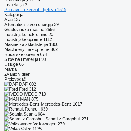
Inspekcija
3
Prodavci rezervnih dijelova
1519
Kategorija
Alati
127
Alternativni izvori energije
29
Građevinske mašine
2556
Industrijske nekretnine
20
Industrijske opreme
1112
Mašine za skladištenje
1360
Machineryline - opreme
862
Rudarske opreme
674
Sirovine i materijali
99
Usluge
66
Marka
Zvanični diler
Proizvođač
DAF
602
Ford
312
IVECO
710
MAN
875
Mercedes-Benz
1017
Renault
639
Scania
684
Schmitz Cargobull
271
Volkswagen
279
Volvo
1175