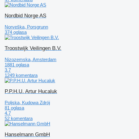
Nordbid Norge AS
Norveška, Porsgrunn
374 oglasa
Troostwijk Veilingen B.V.
Nizozemska, Amsterdam
1881 oglasa
3.7
1249 komentara
P.P.H.U. Artur Hucaluk
Poljska, Kudowa Zdrój
81 oglasa
4.7
52 komentara
Hanselmann GmbH