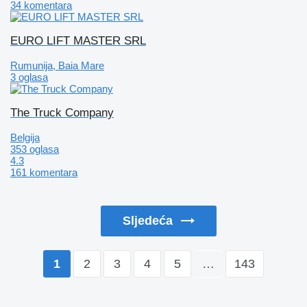
34 komentara
EURO LIFT MASTER SRL
Rumunija, Baia Mare
3 oglasa
The Truck Company
Belgija
353 oglasa
4.3
161 komentara
Sljedeća
2
3
4
5
…
143
1