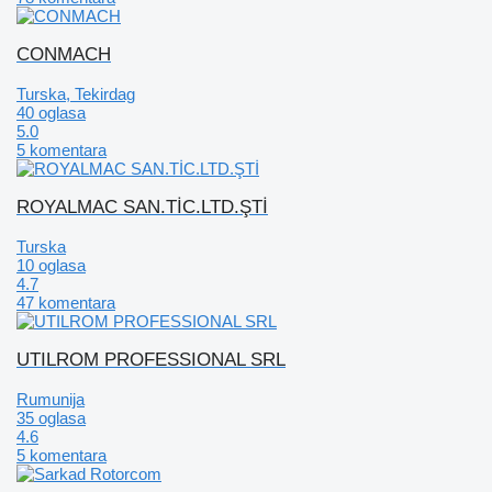
CONMACH
Turska, Tekirdag
40 oglasa
5.0
5 komentara
ROYALMAC SAN.TİC.LTD.ŞTİ
Turska
10 oglasa
4.7
47 komentara
UTILROM PROFESSIONAL SRL
Rumunija
35 oglasa
4.6
5 komentara