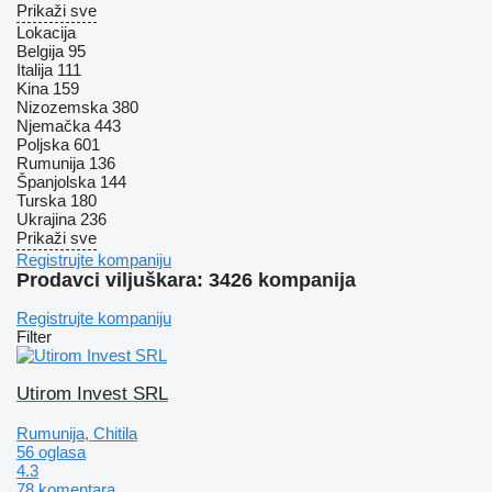
Prikaži sve
Lokacija
Belgija
95
Italija
111
Kina
159
Nizozemska
380
Njemačka
443
Poljska
601
Rumunija
136
Španjolska
144
Turska
180
Ukrajina
236
Prikaži sve
Registrujte kompaniju
Prodavci viljuškara: 3426 kompanija
Registrujte kompaniju
Filter
Utirom Invest SRL
Rumunija, Chitila
56 oglasa
4.3
78 komentara