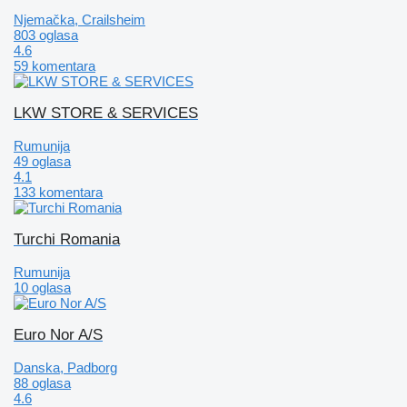
Njemačka, Crailsheim
803 oglasa
4.6
59 komentara
LKW STORE & SERVICES
Rumunija
49 oglasa
4.1
133 komentara
Turchi Romania
Rumunija
10 oglasa
Euro Nor A/S
Danska, Padborg
88 oglasa
4.6