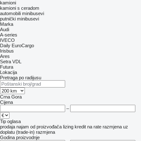
kamioni
kamioni s ceradom
automobili
minibusevi
putnički minibusevi
Marka
Audi
A-series
IVECO
Daily
EuroCargo
Irisbus
Ares
Setra
VDL
Futura
Lokacija
Pretraga po radijusu
Crna Gora
Cijena
–
Tip oglasa
prodaja
najam
od proizvođača
lizing
kredit
na rate
razmjena uz
doplatu (trade-in)
razmjena
Godina proizvodnje