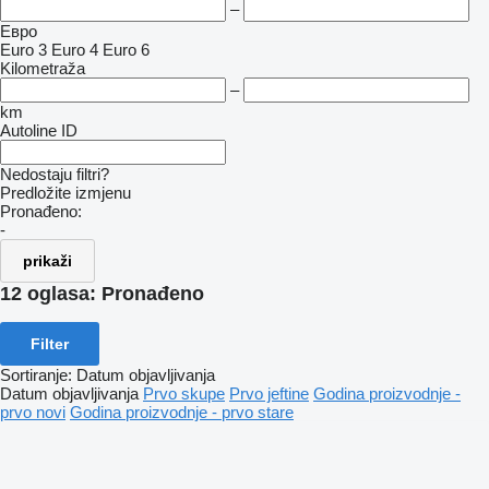
–
Евро
Euro 3
Euro 4
Euro 6
Kilometraža
–
km
Autoline ID
Nedostaju filtri?
Predložite izmjenu
Pronađeno:
-
prikaži
12 oglasa:
Pronađeno
Filter
Sortiranje
:
Datum objavljivanja
Datum objavljivanja
Prvo skupe
Prvo jeftine
Godina proizvodnje -
prvo novi
Godina proizvodnje - prvo stare