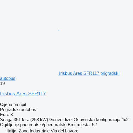
Irisbus Ares SFR117 prigradski
autobus
19
Irisbus Ares SFR117
Cijena na upit
Prigradski autobus
Euro 3
Snaga
351 k.s. (258 kW)
Gorivo
dizel
Osovinska konfiguracija
4x2
Ogibljenje
pneumatski/pneumatski
Broj mjesta
52
Italija, Zona Industriale Via del Lavoro