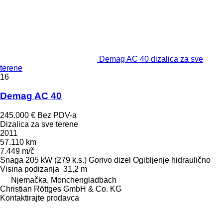
Demag AC 40 dizalica za sve
terene
16
Demag AC 40
245.000 €
Bez PDV-a
Dizalica za sve terene
2011
57.110 km
7.449 m/č
Snaga
205 kW (279 k.s.)
Gorivo
dizel
Ogibljenje
hidraulično
Visina podizanja
31,2 m
Njemačka, Monchengladbach
Christian Röttges GmbH & Co. KG
Kontaktirajte prodavca