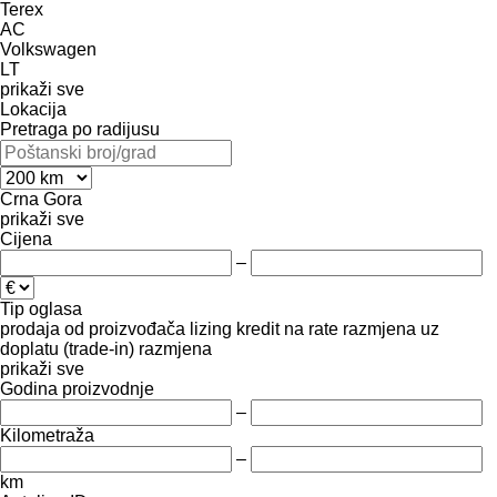
Terex
AC
Volkswagen
LT
prikaži sve
Lokacija
Pretraga po radijusu
Crna Gora
prikaži sve
Cijena
–
Tip oglasa
prodaja
od proizvođača
lizing
kredit
na rate
razmjena uz
doplatu (trade-in)
razmjena
prikaži sve
Godina proizvodnje
–
Kilometraža
–
km