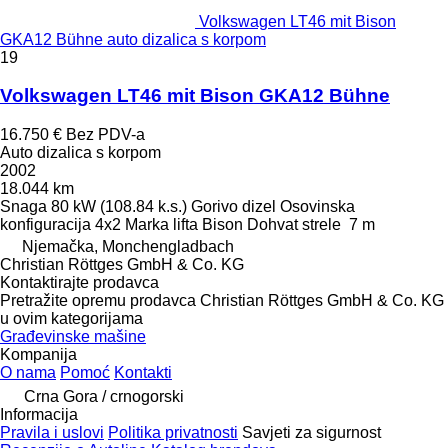
Volkswagen LT46 mit Bison
GKA12 Bühne auto dizalica s korpom
19
Volkswagen LT46 mit Bison GKA12 Bühne
16.750 €
Bez PDV-a
Auto dizalica s korpom
2002
18.044 km
Snaga
80 kW (108.84 k.s.)
Gorivo
dizel
Osovinska
konfiguracija
4x2
Marka lifta
Bison
Dohvat strele
7 m
Njemačka, Monchengladbach
Christian Röttges GmbH & Co. KG
Kontaktirajte prodavca
Pretražite opremu prodavca Christian Röttges GmbH & Co. KG
u ovim kategorijama
Građevinske mašine
Kompanija
O nama
Pomoć
Kontakti
Crna Gora / crnogorski
Informacija
Pravila i uslovi
Politika privatnosti
Savjeti za sigurnost