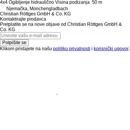
4x4
Ogibljenje
hidraulično
Visina podizanja
50 m
Njemačka, Monchengladbach
Christian Röttges GmbH & Co. KG
Kontaktirajte prodavca
Pretplatite se na nove objave od Christian Röttges GmbH &
Co. KG
Potpišite se
Klikom pristajete na našu
politiku privatnosti
i
korisnički ugovor
.