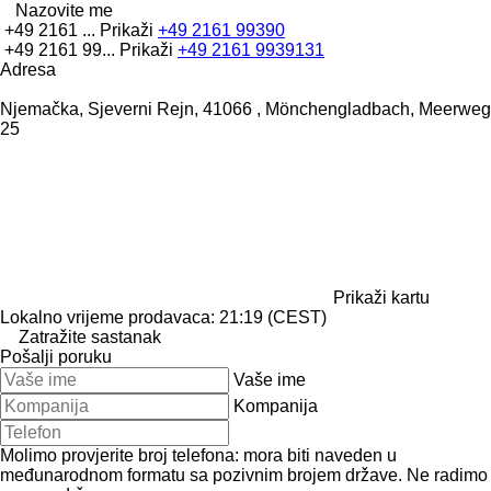
Nazovite me
+49 2161 ...
Prikaži
+49 2161 99390
+49 2161 99...
Prikaži
+49 2161 9939131
Adresa
Njemačka, Sjeverni Rejn, 41066 , Mönchengladbach, Meerweg
25
Prikaži kartu
Lokalno vrijeme prodavaca: 21:19 (CEST)
Zatražite sastanak
Pošalji poruku
Vaše ime
Kompanija
Molimo provjerite broj telefona: mora biti naveden u
međunarodnom formatu sa pozivnim brojem države.
Ne radimo