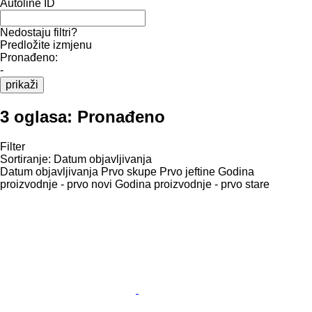
Autoline ID
Nedostaju filtri?
Predložite izmjenu
Pronađeno:
-
prikaži
3 oglasa:
Pronađeno
Filter
Sortiranje
:
Datum objavljivanja
Datum objavljivanja
Prvo skupe
Prvo jeftine
Godina
proizvodnje - prvo novi
Godina proizvodnje - prvo stare