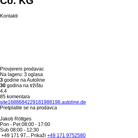
Co. KG
Kontakti
Provjereni prodavac
Na lageru:
3 oglasa
3
godine na Autoline
30
godina na tržištu
4.4
85 komentara
site1688684229181988198.autoline.de
Pretplatite se na prodavca
Jakob Röttges
Pon - Pet
08:00 - 17:00
Sub
08:00 - 12:30
+49 171 97...
Prikaži
+49 171 9752580