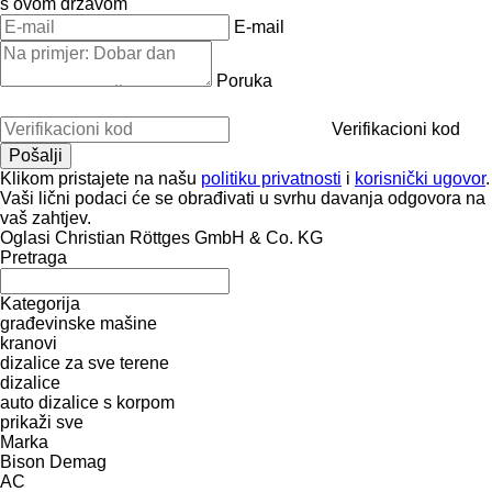
s ovom državom
E-mail
Poruka
Verifikacioni kod
Klikom pristajete na našu
politiku privatnosti
i
korisnički ugovor
.
Vaši lični podaci će se obrađivati ​​u svrhu davanja odgovora na
vaš zahtjev.
Oglasi Christian Röttges GmbH & Co. KG
Pretraga
Kategorija
građevinske mašine
kranovi
dizalice za sve terene
dizalice
auto dizalice s korpom
prikaži sve
Marka
Bison
Demag
AC