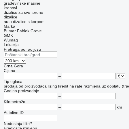
građevinske mašine
kranovi
dizalice za sve terene
dizalice
auto dizalice s korpom
Marka
Bumar
Fablok
Grove
GMK
Wumag
Lokacija
Pretraga po radijusu
Crna Gora
Cijena
–
Tip oglasa
prodaja
od proizvođača
lizing
kredit
na rate
razmjena uz doplatu (tra
Godina proizvodnje
–
Kilometraža
–
km
Autoline ID
Nedostaju filtri?
Predložite izmjenu