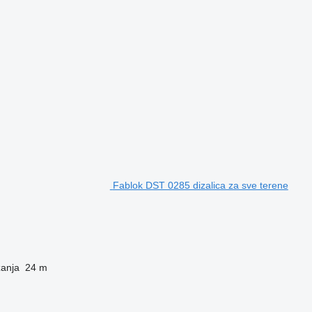
Fablok DST 0285 dizalica za sve terene
zanja
24 m