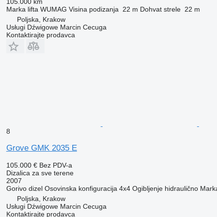
105.000 km
Marka lifta
WUMAG
Visina podizanja
22 m
Dohvat strele
22 m
Poljska, Krakow
Usługi Dźwigowe Marcin Cecuga
Kontaktirajte prodavca
8
Grove GMK 2035 E
105.000 €
Bez PDV-a
Dizalica za sve terene
2007
Gorivo
dizel
Osovinska konfiguracija
4x4
Ogibljenje
hidraulično
Mark
Poljska, Krakow
Usługi Dźwigowe Marcin Cecuga
Kontaktirajte prodavca