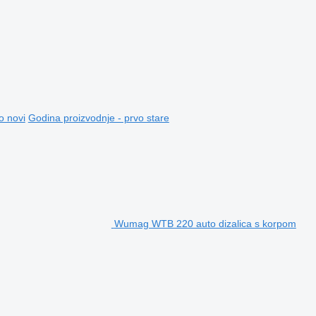
o novi
Godina proizvodnje - prvo stare
Wumag WTB 220 auto dizalica s korpom