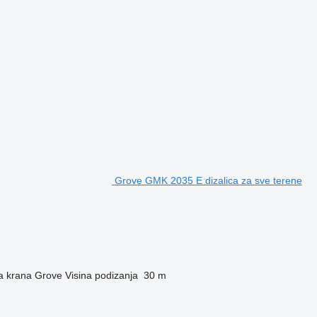
Grove GMK 2035 E dizalica za sve terene
a krana
Grove
Visina podizanja
30 m