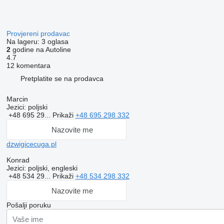
Provjereni prodavac
Na lageru:
3 oglasa
2
godine na Autoline
4.7
12 komentara
Pretplatite se na prodavca
Marcin
Jezici:
poljski
+48 695 29...
Prikaži
+48 695 298 332
Nazovite me
dzwigicecuga.pl
Konrad
Jezici:
poljski, engleski
+48 534 29...
Prikaži
+48 534 298 332
Nazovite me
Pošalji poruku