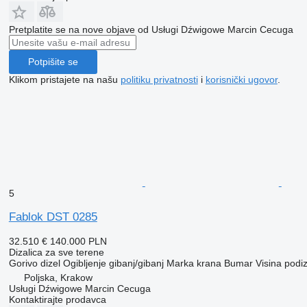
Pretplatite se na nove objave od Usługi Dźwigowe Marcin Cecuga
Potpišite se
Klikom pristajete na našu
politiku privatnosti
i
korisnički ugovor
.
5
Fablok DST 0285
32.510 €
140.000 PLN
Dizalica za sve terene
Gorivo
dizel
Ogibljenje
gibanj/gibanj
Marka krana
Bumar
Visina podi
Poljska, Krakow
Usługi Dźwigowe Marcin Cecuga
Kontaktirajte prodavca