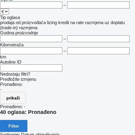
–
Tip oglasa
prodaja
od proizvođača
lizing
kredit
na rate
razmjena uz doplatu
(trade-in)
razmjena
Godina proizvodnje
–
Kilometraža
–
km
Autoline ID
Nedostaju filtri?
Predložite izmjenu
Pronađeno:
-
prikaži
Pronađeno:
-
40 oglasa:
Pronađeno
Filter
Sortiranje
:
Datum objavljivanja