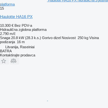
Haulotte HA16 PX hidraulična zglobna
platforma
15
Haulotte HA16 PX
10.300 €
Bez PDV-a
Hidraulična zglobna platforma
2.790 m/č
Snaga
20.8 kW (28.3 k.s.)
Gorivo
dizel
Nosivost
250 kg
Visina
podizanja
16 m
Litvanija, Raseiniai
BATRA
Kontaktirajte prodavca