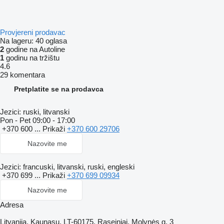
Provjereni prodavac
Na lageru:
40 oglasa
2
godine na Autoline
1
godinu na tržištu
4.6
29 komentara
Pretplatite se na prodavca
Jezici:
ruski, litvanski
Pon - Pet
09:00 - 17:00
+370 600 ...
Prikaži
+370 600 29706
Nazovite me
Jezici:
francuski, litvanski, ruski, engleski
+370 699 ...
Prikaži
+370 699 09934
Nazovite me
Adresa
Litvanija, Kaunasu, LT-60175, Raseiniai, Molynės g. 3