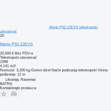
Merlo P32.12EVS teleskopski
utovarivač
20
Merlo P32.12EVS
20.500 €
Bez PDV-a
Teleskopski utovarivač
1998
4.141 m/č
Nosivost
3.200 kg
Gorivo
dizel
Način podizanja
teleskopski
Visina
podizanja
12 m
Litvanija, Raseiniai
BATRA
Kontaktirajte prodavca