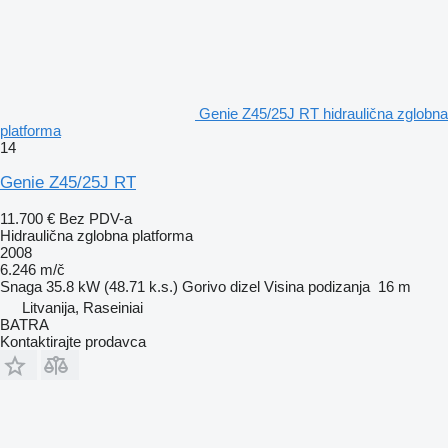
Genie Z45/25J RT hidraulična zglobna
platforma
14
Genie Z45/25J RT
11.700 €
Bez PDV-a
Hidraulična zglobna platforma
2008
6.246 m/č
Snaga
35.8 kW (48.71 k.s.)
Gorivo
dizel
Visina podizanja
16 m
Litvanija, Raseiniai
BATRA
Kontaktirajte prodavca