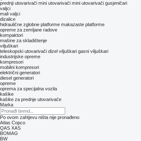
prednji utovarivači
mini utovarivači
mini utovarivači gusjeničari
valjci
mali valjci
dizalice
hidraulične zglobne platforme
makazaste platforme
opreme za zemljane radove
kompaktori
mašine za skladištenje
viljuškari
teleskopski utovarivači
dizel viljuškari
gasni viljuškari
industrijske opreme
kompresori
mobilni kompresori
električni generatori
diesel generatori
opreme
oprema za specijalna vozila
kašike
kašike za prednje utovarivače
Marka
Po ovom zahtjevu ništa nije pronađeno
Atlas Copco
QAS
XAS
BOMAG
BW