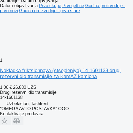
Sortiranje
:
Datum objavljivanja
Datum objavljivanja
Prvo skupe
Prvo jeftine
Godina proizvodnje -
prvo novi
Godina proizvodnje - prvo stare
1
Nakladka friktsionnaya (stsepleniya) 14-1601138 drugi
rezervni dio transmisije za KamAZ kamiona
1,96 €
26.880 UZS
Drugi rezervni dio transmisije
14-1601138
Uzbekistan, Tashkent
"OMEGA AVTO POSTAVKA" OOO
Kontaktirajte prodavca