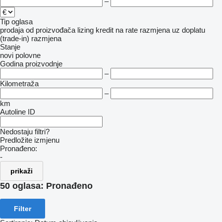
–
Tip oglasa
prodaja
od proizvođača
lizing
kredit
na rate
razmjena uz doplatu
(trade-in)
razmjena
Stanje
novi
polovne
Godina proizvodnje
–
Kilometraža
–
km
Autoline ID
Nedostaju filtri?
Predložite izmjenu
Pronađeno:
-
prikaži
50 oglasa:
Pronađeno
Filter