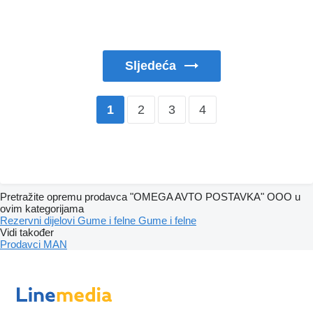
Sljedeća
2
3
4
1
Pretražite opremu prodavca "OMEGA AVTO POSTAVKA" OOO u
ovim kategorijama
Rezervni dijelovi
Gume i felne
Gume i felne
Vidi također
Prodavci MAN