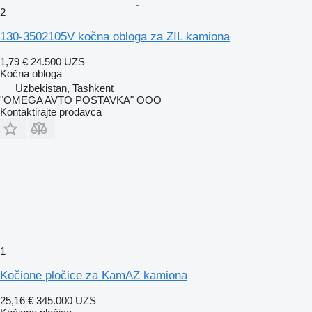
2
130-3502105V kočna obloga za ZIL kamiona
1,79 €
24.500 UZS
Kočna obloga
Uzbekistan, Tashkent
"OMEGA AVTO POSTAVKA" OOO
Kontaktirajte prodavca
1
Kočione pločice za KamAZ kamiona
25,16 €
345.000 UZS