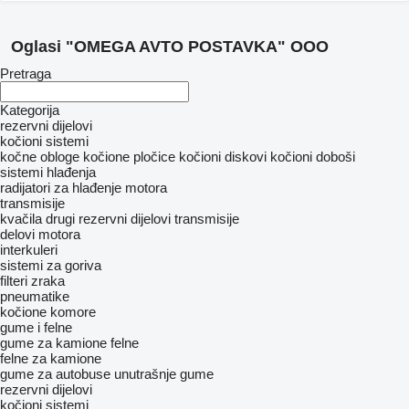
Oglasi "OMEGA AVTO POSTAVKA" OOO
Pretraga
Kategorija
rezervni dijelovi
kočioni sistemi
kočne obloge
kočione pločice
kočioni diskovi
kočioni doboši
sistemi hlađenja
radijatori za hlađenje motora
transmisije
kvačila
drugi rezervni dijelovi transmisije
delovi motora
interkuleri
sistemi za goriva
filteri zraka
pneumatikе
kočione komore
gume i felne
gume za kamione
felne
felne za kamione
gume za autobuse
unutrašnje gume
rezervni dijelovi
kočioni sistemi