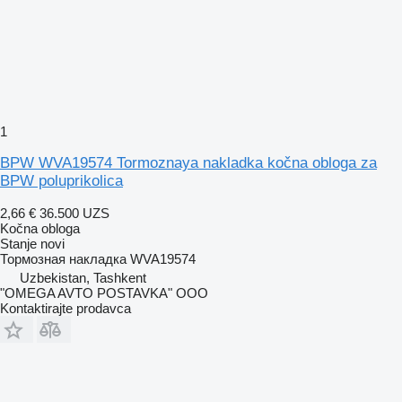
1
BPW WVA19574 Tormoznaya nakladka kočna obloga za
BPW poluprikolica
2,66 €
36.500 UZS
Kočna obloga
Stanje
novi
Тормозная накладка WVA19574
Uzbekistan, Tashkent
"OMEGA AVTO POSTAVKA" OOO
Kontaktirajte prodavca