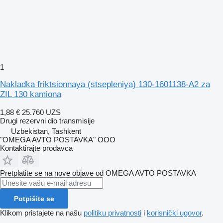
1
Nakladka friktsionnaya (stsepleniya) 130-1601138-A2 za
ZIL 130 kamiona
1,88 €
25.760 UZS
Drugi rezervni dio transmisije
Uzbekistan, Tashkent
"OMEGA AVTO POSTAVKA" OOO
Kontaktirajte prodavca
Pretplatite se na nove objave od OMEGA AVTO POSTAVKA
Potpišite se
Klikom pristajete na našu
politiku privatnosti
i
korisnički ugovor
.