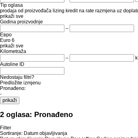
Tip oglasa
prodaja
od proizvođača
lizing
kredit
na rate
razmjena uz doplatu
prikaži sve
Godina proizvodnje
–
Евро
Euro 6
prikaži sve
Kilometraža
–
Autoline ID
Nedostaju filtri?
Predložite izmjenu
Pronađeno:
-
prikaži
2 oglasa:
Pronađeno
Filter
Sortiranje
:
Datum objavljivanja