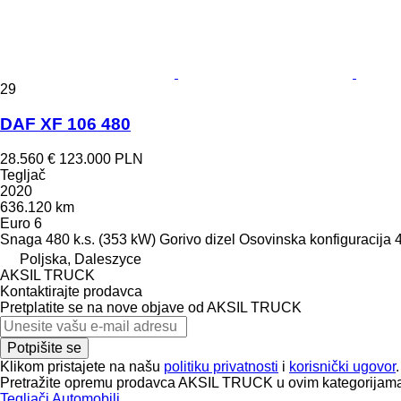
29
DAF XF 106 480
28.560 €
123.000 PLN
Tegljač
2020
636.120 km
Euro 6
Snaga
480 k.s. (353 kW)
Gorivo
dizel
Osovinska konfiguracija
Poljska, Daleszyce
AKSIL TRUCK
Kontaktirajte prodavca
Pretplatite se na nove objave od AKSIL TRUCK
Potpišite se
Klikom pristajete na našu
politiku privatnosti
i
korisnički ugovor
.
Pretražite opremu prodavca AKSIL TRUCK u ovim kategorijam
Tegljači
Automobili