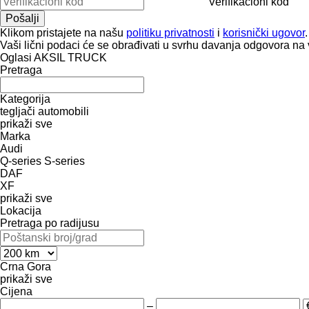
Verifikacioni kod
Klikom pristajete na našu
politiku privatnosti
i
korisnički ugovor
.
Vaši lični podaci će se obrađivati ​​u svrhu davanja odgovora na 
Oglasi AKSIL TRUCK
Pretraga
Kategorija
tegljači
automobili
prikaži sve
Marka
Audi
Q-series
S-series
DAF
XF
prikaži sve
Lokacija
Pretraga po radijusu
Crna Gora
prikaži sve
Cijena
–