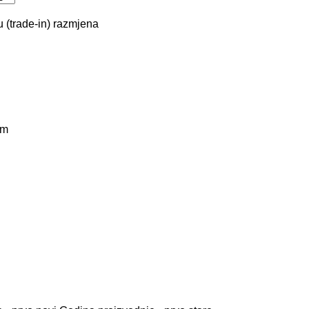
 (trade-in)
razmjena
km