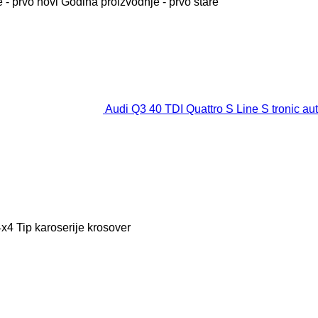
 - prvo novi
Godina proizvodnje - prvo stare
Audi Q3 40 TDI Quattro S Line S tronic au
4x4
Tip karoserije
krosover