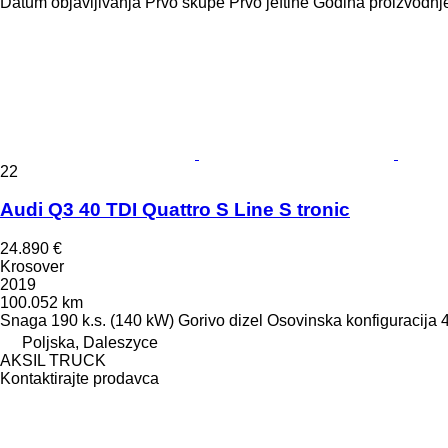
Datum objavljivanja
Prvo skupe
Prvo jeftine
Godina proizvodnje
22
Audi Q3 40 TDI Quattro S Line S tronic
24.890 €
Krosover
2019
100.052 km
Snaga
190 k.s. (140 kW)
Gorivo
dizel
Osovinska konfiguracija
Poljska, Daleszyce
AKSIL TRUCK
Kontaktirajte prodavca