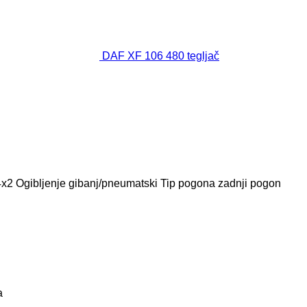
DAF XF 106 480 tegljač
4x2
Ogibljenje
gibanj/pneumatski
Tip pogona
zadnji pogon
a