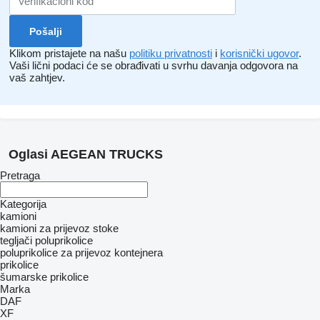
Klikom pristajete na našu
politiku privatnosti
i
korisnički ugovor
.
Vaši lični podaci će se obrađivati ​​u svrhu davanja odgovora na
vaš zahtjev.
Oglasi AEGEAN TRUCKS
Pretraga
Kategorija
kamioni
kamioni za prijevoz stoke
tegljači
poluprikolice
poluprikolice za prijevoz kontejnera
prikolice
šumarske prikolice
Marka
DAF
XF