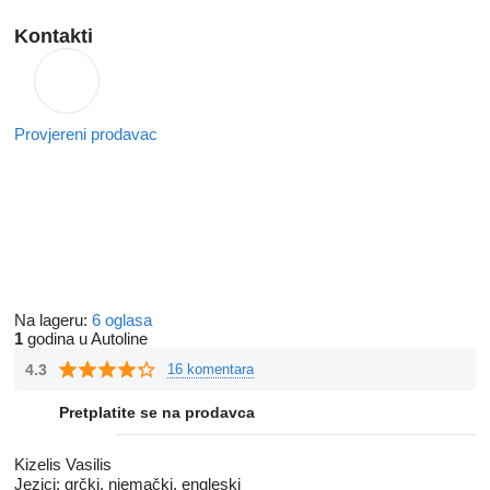
Kontakti
Provjereni prodavac
Na lageru:
6 oglasa
1
godina u Autoline
4.3
16 komentara
Pretplatite se na prodavca
Kizelis Vasilis
Jezici:
grčki, njemački, engleski