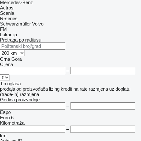
Mercedes-Benz
Actros
Scania
R-series
Schwarzmüller
Volvo
FM
Lokacija
Pretraga po radijusu
Crna Gora
Cijena
–
Tip oglasa
prodaja
od proizvođača
lizing
kredit
na rate
razmjena uz doplatu
(trade-in)
razmjena
Godina proizvodnje
–
Евро
Euro 6
Kilometraža
–
km
Autoline ID