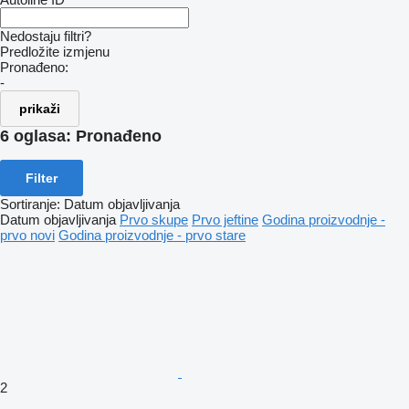
Nedostaju filtri?
Predložite izmjenu
Pronađeno:
-
prikaži
6 oglasa:
Pronađeno
Filter
Sortiranje
:
Datum objavljivanja
Datum objavljivanja
Prvo skupe
Prvo jeftine
Godina proizvodnje -
prvo novi
Godina proizvodnje - prvo stare
2