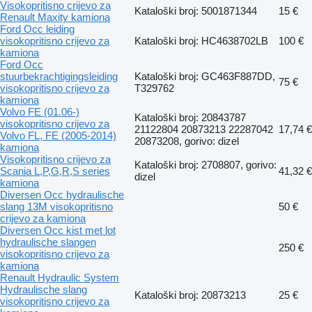
Visokopritisno crijevo za
Kataloški broj: 5001871344
15 €
Renault Maxity kamiona
Ford Occ leiding
visokopritisno crijevo za
Kataloški broj: HC4638702LB
100 €
kamiona
Ford Occ
stuurbekrachtigingsleiding
Kataloški broj: GC463F887DD,
75 €
visokopritisno crijevo za
T329762
kamiona
Volvo FE (01.06-)
Kataloški broj: 20843787
visokopritisno crijevo za
21122804 20873213 22287042
17,74 €
Volvo FL, FE (2005-2014)
20873208, gorivo: dizel
kamiona
Visokopritisno crijevo za
Kataloški broj: 2708807, gorivo:
Scania L,P,G,R,S series
41,32 €
dizel
kamiona
Diversen Occ hydraulische
slang 13M visokopritisno
50 €
crijevo za kamiona
Diversen Occ kist met lot
hydraulische slangen
250 €
visokopritisno crijevo za
kamiona
Renault Hydraulic System
Hydraulische slang
Kataloški broj: 20873213
25 €
visokopritisno crijevo za