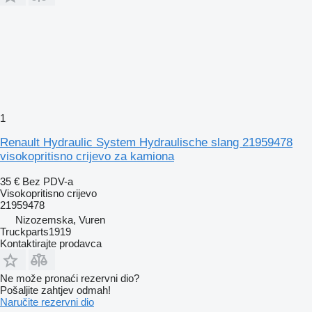
1
Renault Hydraulic System Hydraulische slang 21959478
visokopritisno crijevo za kamiona
35 €
Bez PDV-a
Visokopritisno crijevo
21959478
Nizozemska, Vuren
Truckparts1919
Kontaktirajte prodavca
Ne može pronaći rezervni dio?
Pošaljite zahtjev odmah!
Naručite rezervni dio