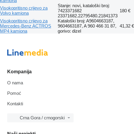
kamiona
Stanje: novi, kataloški broj:
Visokopritisno crijevo za
7423371682
180 €
Volvo kamiona
23371682.22795480.21841373
Visokopritisno crijevo za
Kataloški broj: A9604663187,
Mercedes-Benz ACTROS
9604663187, A 960 466 31 87,
41,32 €
MP4 kamiona
gorivo: dizel
Kompanija
O nama
Pomoć
Kontakti
Crna Gora / crnogorski
Naši projekti