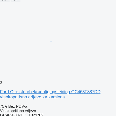
3
Ford Occ stuurbekrachtigingsleiding GC463F887DD
visokopritisno crijevo za kamiona
75 €
Bez PDV-a
Visokopritisno crijevo
GC463F887DD, T329762