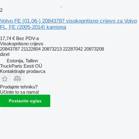
2
Volvo FE (01.06-) 20843787 visokopritisno crijevo za Volvo
FL, FE (2005-2014) kamiona
17,74 €
Bez PDV-a
Visokopritisno crijevo
20843787 21122804 20873213 22287042 20873208
dizel
Estonija, Tallinn
TruckParts Eesti OÜ
Kontaktirajte prodavca
Prodajete tehniku?
Učinite to sa nama!
Postavite oglas