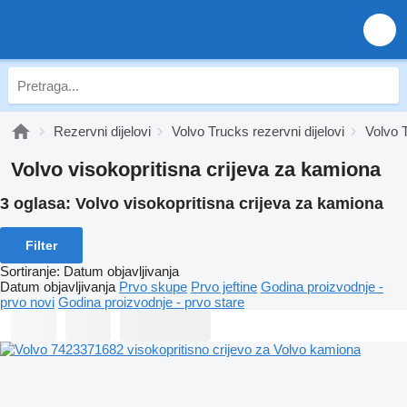
Rezervni dijelovi
Volvo Trucks rezervni dijelovi
Volvo T
Volvo visokopritisna crijeva za kamiona
3 oglasa:
Volvo visokopritisna crijeva za kamiona
Filter
Sortiranje
:
Datum objavljivanja
Datum objavljivanja
Prvo skupe
Prvo jeftine
Godina proizvodnje -
prvo novi
Godina proizvodnje - prvo stare