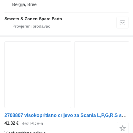
Belgija, Bree
Smeets & Zonen Spare Parts
2708807 visokopritisno crijevo za Scania L,P,G,R,S series kamiona
41,32 €
Bez PDV-a