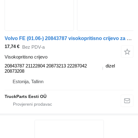
Volvo FE (01.06-) 20843787 visokopritisno crijevo za Volvo FL, FE (2005-2014) kamiona
17,74 €
Bez PDV-a
Visokopritisno crijevo
20843787 21122804 20873213 22287042
dizel
20873208
Estonija, Tallinn
TruckParts Eesti OÜ