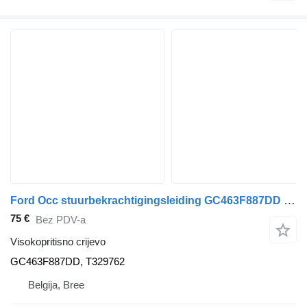
Ford Occ stuurbekrachtigingsleiding GC463F887DD visokopritisno crijevo za kamiona
75 €
Bez PDV-a
Visokopritisno crijevo
GC463F887DD, T329762
Belgija, Bree