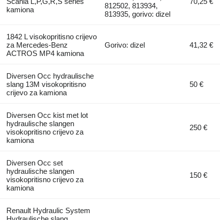
Scania L,P,G,R,S series
70,25 €
812502, 813934,
kamiona
813935, gorivo: dizel
1842 L visokopritisno crijevo
za Mercedes-Benz
Gorivo: dizel
41,32 €
ACTROS MP4 kamiona
Diversen Occ hydraulische
slang 13M visokopritisno
50 €
crijevo za kamiona
Diversen Occ kist met lot
hydraulische slangen
250 €
visokopritisno crijevo za
kamiona
Diversen Occ set
hydraulische slangen
150 €
visokopritisno crijevo za
kamiona
Renault Hydraulic System
Hydraulische slang