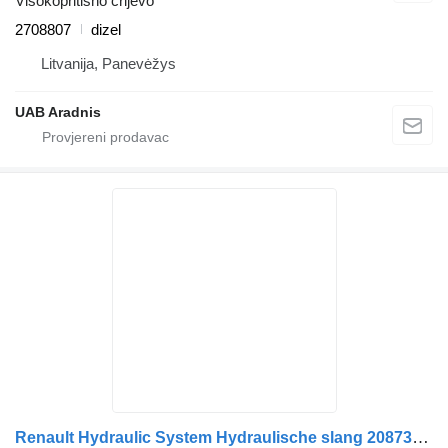
Visokopritisno crijevo
2708807
dizel
Litvanija, Panevėžys
UAB Aradnis
Renault Hydraulic System Hydraulische slang 20873208 visokopritisno crijevo za kamiona