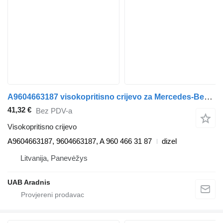
A9604663187 visokopritisno crijevo za Mercedes-Benz ACTROS MP4 kamiona
41,32 €
Bez PDV-a
Visokopritisno crijevo
A9604663187, 9604663187, A 960 466 31 87
dizel
Litvanija, Panevėžys
UAB Aradnis