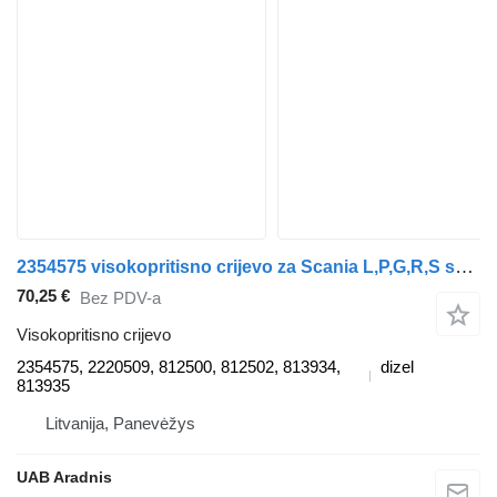
2354575 visokopritisno crijevo za Scania L,P,G,R,S series kamiona
70,25 €
Bez PDV-a
Visokopritisno crijevo
2354575, 2220509, 812500, 812502, 813934,
dizel
813935
Litvanija, Panevėžys
UAB Aradnis