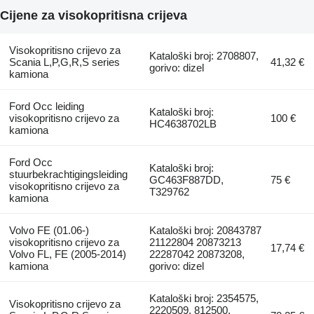
Cijene za visokopritisna crijeva
Visokopritisno crijevo za
Kataloški broj: 2708807,
Scania L,P,G,R,S series
41,32 €
gorivo: dizel
kamiona
Ford Occ leiding
Kataloški broj:
visokopritisno crijevo za
100 €
HC4638702LB
kamiona
Ford Occ
Kataloški broj:
stuurbekrachtigingsleiding
GC463F887DD,
75 €
visokopritisno crijevo za
T329762
kamiona
Volvo FE (01.06-)
Kataloški broj: 20843787
visokopritisno crijevo za
21122804 20873213
17,74 €
Volvo FL, FE (2005-2014)
22287042 20873208,
kamiona
gorivo: dizel
Kataloški broj: 2354575,
Visokopritisno crijevo za
2220509, 812500,