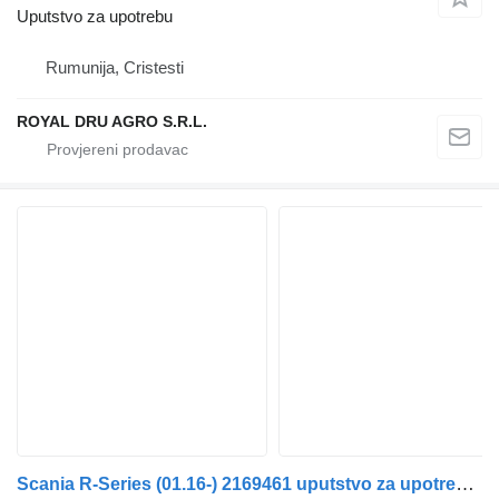
Uputstvo za upotrebu
Rumunija, Cristesti
ROYAL DRU AGRO S.R.L.
Scania R-Series (01.16-) 2169461 uputstvo za upotrebu za Scania L,P,G,R,S-series (2016-) tegljača