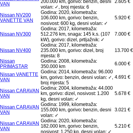
200.000 km, gorivo: benzin, desni
2.605 €
VAN
volan: ✓, broj mjesta: 6
Godina: 2020, kilometraža:
Nissan NV200
106.000 km, gorivo: benzin,
5.920 €
VANETTE VAN
nosivost: 600 kg, desni volan: ✓
Godina: 2017, kilometraža:
Nissan NV300
512.276 km, snaga: 145 k.s. (107
7.000 €
kW), gorivo: dizel, prtljažnik: ✓
Godina: 2017, kilometraža:
Nissan NV400
235.000 km, gorivo: dizel, broj
13.700 €
mjesta: 8
Nissan
Godina: 2008, kilometraža:
6.000 €
PRIMASTAR
350.000 km
Godina: 2014, kilometraža: 96.000
Nissan VANETTE
4.691 €
km, gorivo: benzin, desni volan: ✓,
VAN
broj mjesta: 5
Godina: 2004, kilometraža: 44.000
Nissan CARAVAN
km, gorivo: dizel, nosivost: 1.200
5.678 €
VAN
kg, desni volan: ✓
Godina: 1999, kilometraža:
Nissan CARAVAN
155.000 km, gorivo: benzin, desni
3.021 €
VAN
volan: ✓
Godina: 2020, kilometraža:
Nissan CARAVAN
182.000 km, gorivo: benzin,
5.210 €
VAN
nosivost: 1.250 kg, desni volan: ✓