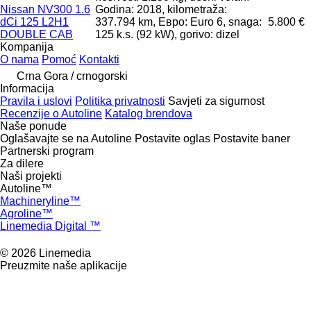
Nissan NV300 1.6
Godina: 2018, kilometraža:
dCi 125 L2H1
337.794 km, Евро: Euro 6, snaga:
5.800 €
DOUBLE CAB
125 k.s. (92 kW), gorivo: dizel
Kompanija
O nama
Pomoć
Kontakti
Crna Gora / crnogorski
Informacija
Pravila i uslovi
Politika privatnosti
Savjeti za sigurnost
Recenzije o Autoline
Katalog brendova
Naše ponude
Oglašavajte se na Autoline
Postavite oglas
Postavite baner
Partnerski program
Za dilere
Naši projekti
Autoline™
Machineryline™
Agroline™
Linemedia Digital ™
© 2026 Linemedia
Preuzmite naše aplikacije