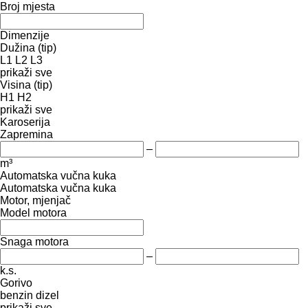
Broj mjesta
Dimenzije
Dužina (tip)
L1
L2
L3
prikaži sve
Visina (tip)
H1
H2
prikaži sve
Karoserija
Zapremina
–
m³
Automatska vučna kuka
Automatska vučna kuka
Motor, mjenjač
Model motora
Snaga motora
–
k.s.
Gorivo
benzin
dizel
prikaži sve