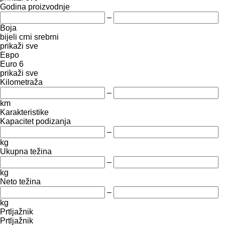
Godina proizvodnje
–
Boja
bijeli
crni
srebrni
prikaži sve
Евро
Euro 6
prikaži sve
Kilometraža
–
km
Karakteristike
Kapacitet podizanja
–
kg
Ukupna težina
–
kg
Neto težina
–
kg
Prtljažnik
Prtljažnik