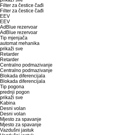
Filter za čestice čađi
Filter za čestice čađi
EEV
EEV
AdBlue rezervoar
AdBlue rezervoar
Tip mјenjača
automat
mehanika
prikaži sve
Retarder
Retarder
Centralno podmazivanje
Centralno podmazivanje
Blokada diferencijala
Blokada diferencijala
Tip pogona
prednji pogon
prikaži sve
Kabina
Desni volan
Desni volan
Mjesto za spavanje
Mjesto za spavanje
Vazdušni jastuk