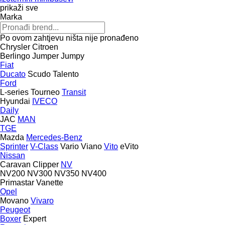
prikaži sve
Marka
Po ovom zahtjevu ništa nije pronađeno
Chrysler
Citroen
Berlingo
Jumper
Jumpy
Fiat
Ducato
Scudo
Talento
Ford
L-series
Tourneo
Transit
Hyundai
IVECO
Daily
JAC
MAN
TGE
Mazda
Mercedes-Benz
Sprinter
V-Class
Vario
Viano
Vito
eVito
Nissan
Caravan
Clipper
NV
NV200
NV300
NV350
NV400
Primastar
Vanette
Opel
Movano
Vivaro
Peugeot
Boxer
Expert