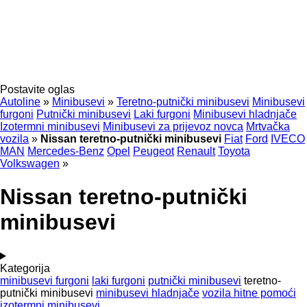
Postavite oglas
Autoline
»
Minibusevi
»
Teretno-putnički minibusevi
Minibusevi
furgoni
Putnički minibusevi
Laki furgoni
Minibusevi hladnjače
Izotermni minibusevi
Minibusevi za prijevoz novca
Mrtvačka
vozila
»
Nissan teretno-putnički minibusevi
Fiat
Ford
IVECO
MAN
Mercedes-Benz
Opel
Peugeot
Renault
Toyota
Volkswagen
»
Nissan teretno-putnički
minibusevi
Kategorija
minibusevi furgoni
laki furgoni
putnički minibusevi
teretno-
putnički minibusevi
minibusevi hladnjače
vozila hitne pomoći
izotermni minibusevi