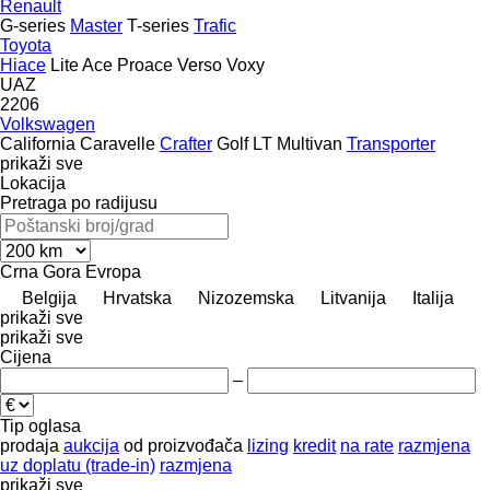
Renault
G-series
Master
T-series
Trafic
Toyota
Hiace
Lite Ace
Proace
Verso
Voxy
UAZ
2206
Volkswagen
California
Caravelle
Crafter
Golf
LT
Multivan
Transporter
prikaži sve
Lokacija
Pretraga po radijusu
Crna Gora
Evropa
Belgija
Hrvatska
Nizozemska
Litvanija
Italija
prikaži sve
prikaži sve
Cijena
–
Tip oglasa
prodaja
aukcija
od proizvođača
lizing
kredit
na rate
razmjena
uz doplatu (trade-in)
razmjena
prikaži sve