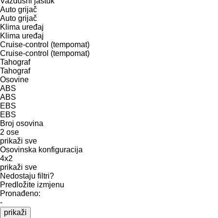
Vazdušni jastuk
Auto grijač
Auto grijač
Klima uređaj
Klima uređaj
Cruise-control (tempomat)
Cruise-control (tempomat)
Tahograf
Tahograf
Osovine
ABS
ABS
EBS
EBS
Broj osovina
2 ose
prikaži sve
Osovinska konfiguracija
4x2
prikaži sve
Nedostaju filtri?
Predložite izmjenu
Pronađeno:
-
prikaži