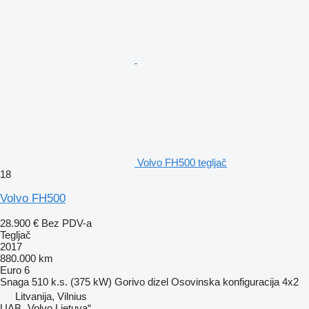
Volvo FH500 tegljač
18
Volvo FH500
28.900 €
Bez PDV-a
Tegljač
2017
880.000 km
Euro 6
Snaga
510 k.s. (375 kW)
Gorivo
dizel
Osovinska konfiguracija
4x2
Litvanija, Vilnius
UAB „Volvo Lietuva“