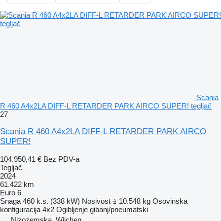
Scania
R 460 A4x2LA DIFF-L RETARDER PARK AIRCO SUPER! tegljač
27
Scania R 460 A4x2LA DIFF-L RETARDER PARK AIRCO
SUPER!
104.950,41 €
Bez PDV-a
Tegljač
2024
61.422 km
Euro 6
Snaga
460 k.s. (338 kW)
Nosivost
10.548 kg
Osovinska
konfiguracija
4x2
Ogibljenje
gibanj/pneumatski
Nizozemska, Wijchen