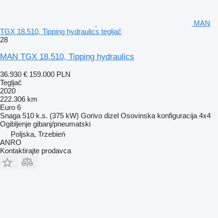
MAN
TGX 18.510, Tipping hydraulics tegljač
28
MAN TGX 18.510, Tipping hydraulics
36.930 €
159.000 PLN
Tegljač
2020
222.306 km
Euro 6
Snaga
510 k.s. (375 kW)
Gorivo
dizel
Osovinska konfiguracija
4x4
Ogibljenje
gibanj/pneumatski
Poljska, Trzebień
ANRO
Kontaktirajte prodavca