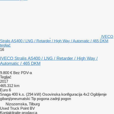
IVECO
Stralis AS400 / LNG / Retarder / High Way / Automatic / 465 DKM
tegljač
16
IVECO Stralis AS400 / LNG / Retarder / High Way /
Automatic / 465 DKM
9.800 €
Bez PDV-a
Tegljač
2017
465.312 km
Euro 6
Snaga
400 k.s. (294 kW)
Osovinska konfiguracija
4x2
Ogibljenje
gibanj/pneumatski
Tip pogona
zadnji pogon
Nizozemska, Tilburg
Used Truck Point BV
Kontaktirajte prodavca