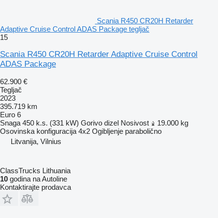
Scania R450 CR20H Retarder
Adaptive Cruise Control ADAS Package tegljač
15
Scania R450 CR20H Retarder Adaptive Cruise Control
ADAS Package
62.900 €
Tegljač
2023
395.719 km
Euro 6
Snaga
450 k.s. (331 kW)
Gorivo
dizel
Nosivost
19.000 kg
Osovinska konfiguracija
4x2
Ogibljenje
parabolično
Litvanija, Vilnius
ClassTrucks Lithuania
10
godina na Autoline
Kontaktirajte prodavca