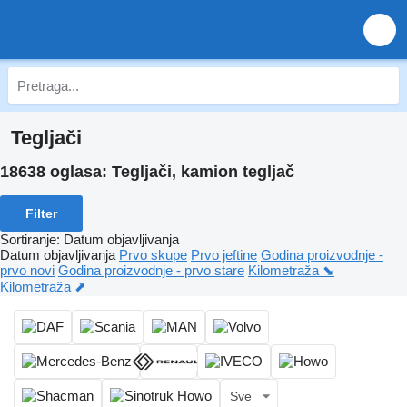
Tegljači
18638 oglasa:
Tegljači, kamion tegljač
Filter
Sortiranje
:
Datum objavljivanja
Datum objavljivanja
Prvo skupe
Prvo jeftine
Godina proizvodnje -
prvo novi
Godina proizvodnje - prvo stare
Kilometraža ⬊
Kilometraža ⬈
Sve