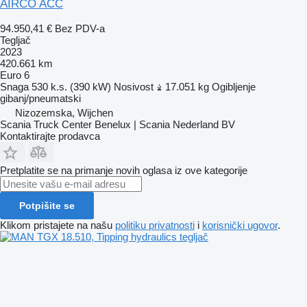
AIRCO ACC
94.950,41 €
Bez PDV-a
Tegljač
2023
420.661 km
Euro 6
Snaga
530 k.s. (390 kW)
Nosivost
17.051 kg
Ogibljenje
gibanj/pneumatski
Nizozemska, Wijchen
Scania Truck Center Benelux | Scania Nederland BV
Kontaktirajte prodavca
Pretplatite se na primanje novih oglasa iz ove kategorije
Potpišite se
Klikom pristajete na našu
politiku privatnosti
i
korisnički ugovor
.