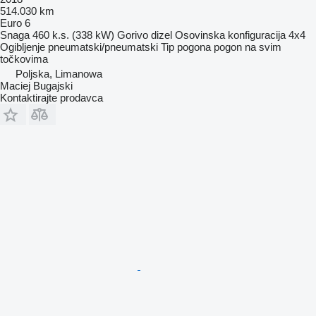
514.030 km
Euro 6
Snaga
460 k.s. (338 kW)
Gorivo
dizel
Osovinska konfiguracija
4x4
Ogibljenje
pneumatski/pneumatski
Tip pogona
pogon na svim
točkovima
Poljska, Limanowa
Maciej Bugajski
Kontaktirajte prodavca