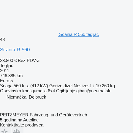
Scania R 560 tegljač
48
Scania R 560
23.800 €
Bez PDV-a
Tegljač
2011
746.385 km
Euro 5
Snaga
560 k.s. (412 kW)
Gorivo
dizel
Nosivost
10.260 kg
Osovinska konfiguracija
6x4
Ogibljenje
gibanj/pneumatski
Njemačka, Delbrück
PEITZMEYER Fahrzeug- und Gerätevertrieb
5
godina na Autoline
Kontaktirajte prodavca