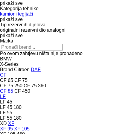
prikaži sve
Kategorija tehnike
kamioni
tegljači
prikaži sve
Tip rezervnih dijelova
originalni rezervni dio
analogni
prikaži sve
Marka
Po ovom zahtjevu ništa nije pronađeno
BMW
X-Series
Brand
Citroen
DAF
CF
CF 65
CF 75
CF 75 250
CF 75 360
CF 85
CF 450
LF
LF 45
LF 45 180
LF 55
LF 55 180
XD
XF
XF 95
XF 105