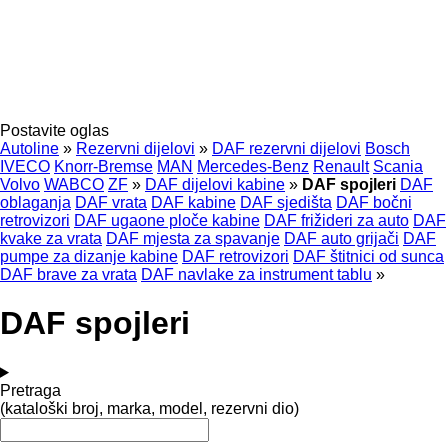
Postavite oglas
Autoline
»
Rezervni dijelovi
»
DAF rezervni dijelovi
Bosch
IVECO
Knorr-Bremse
MAN
Mercedes-Benz
Renault
Scania
Volvo
WABCO
ZF
»
DAF dijelovi kabine
»
DAF spojleri
DAF
oblaganja
DAF vrata
DAF kabine
DAF sjedišta
DAF bočni
retrovizori
DAF ugaone ploče kabine
DAF frižideri za auto
DAF
kvake za vrata
DAF mjesta za spavanje
DAF auto grijači
DAF
pumpe za dizanje kabine
DAF retrovizori
DAF štitnici od sunca
DAF brave za vrata
DAF navlake za instrument tablu
»
DAF spojleri
Pretraga
(kataloški broj, marka, model, rezervni dio)