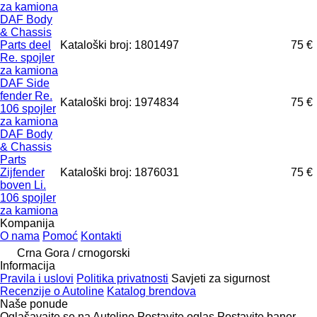
za kamiona
DAF Body
& Chassis
Parts deel
Kataloški broj: 1801497
75 €
Re. spojler
za kamiona
DAF Side
fender Re.
Kataloški broj: 1974834
75 €
106 spojler
za kamiona
DAF Body
& Chassis
Parts
Zijfender
Kataloški broj: 1876031
75 €
boven Li.
106 spojler
za kamiona
Kompanija
O nama
Pomoć
Kontakti
Crna Gora / crnogorski
Informacija
Pravila i uslovi
Politika privatnosti
Savjeti za sigurnost
Recenzije o Autoline
Katalog brendova
Naše ponude
Oglašavajte se na Autoline
Postavite oglas
Postavite baner