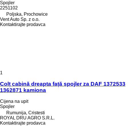
Spojler
2251102
Poljska, Prochowice
Vent Auto Sp. z o.o.
Kontaktirajte prodavca
1
Colț cabină dreapta față spojler za DAF 1372533
1362871 kamiona
Cijena na upit
Spojler
Rumunija, Cristesti
ROYAL DRU AGRO S.R.L.
Kontaktirajte prodavca