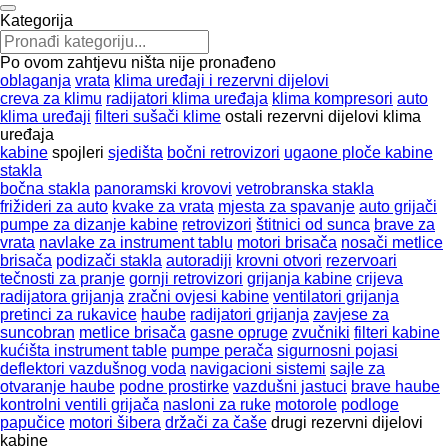
Kategorija
Po ovom zahtjevu ništa nije pronađeno
oblaganja
vrata
klima uređaji i rezervni dijelovi
creva za klimu
radijatori klima uređaja
klima kompresori
auto
klima uređaji
filteri sušači klime
ostali rezervni dijelovi klima
uređaja
kabine
spojleri
sjedišta
bočni retrovizori
ugaone ploče kabine
stakla
bočna stakla
panoramski krovovi
vetrobranska stakla
frižideri za auto
kvake za vrata
mjesta za spavanje
auto grijači
pumpe za dizanje kabine
retrovizori
štitnici od sunca
brave za
vrata
navlake za instrument tablu
motori brisača
nosači metlice
brisača
podizači stakla
autoradiji
krovni otvori
rezervoari
tečnosti za pranje
gornji retrovizori
grijanja kabine
crijeva
radijatora grijanja
zračni ovjesi kabine
ventilatori grijanja
pretinci za rukavice
haube
radijatori grijanja
zavjese za
suncobran
metlice brisača
gasne opruge
zvučniki
filteri kabine
kućišta instrument table
pumpe perača
sigurnosni pojasi
deflektori vazdušnog voda
navigacioni sistemi
sajle za
otvaranje haube
podne prostirke
vazdušni jastuci
brave haube
kontrolni ventili grijača
nasloni za ruke
motorole
podloge
papučice
motori šibera
držači za čaše
drugi rezervni dijelovi
kabine