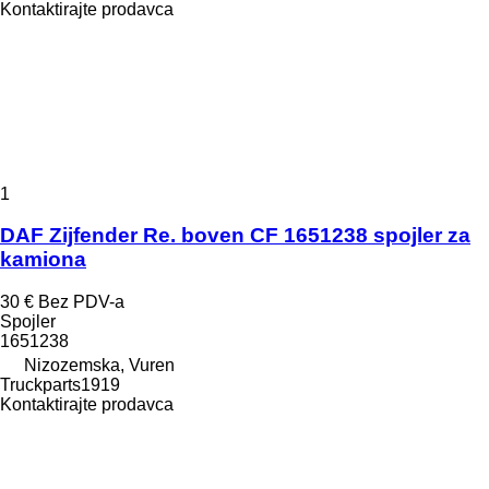
Kontaktirajte prodavca
1
DAF Zijfender Re. boven CF 1651238 spojler za
kamiona
30 €
Bez PDV-a
Spojler
1651238
Nizozemska, Vuren
Truckparts1919
Kontaktirajte prodavca