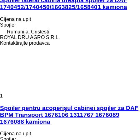
Spoiler lateral cabină dreapta spojler za DAF
1740452/1740450/1663825/1658401 kamiona
Cijena na upit
Spojler
Rumunija, Cristesti
ROYAL DRU AGRO S.R.L.
Kontaktirajte prodavca
1
Spoiler pentru acoperișul cabinei spojler za DAF
BPM Transport 1676106 1311767 1676089
1676088 kamiona
Cijena na upit
Spojler