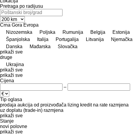
Lokacija
Pretraga po radijusu
Crna Gora
Evropa
Nizozemska
Poljska
Rumunija
Belgija
Estonija
Španjolska
Italija
Portugalija
Litvanija
Njemačka
Danska
Mađarska
Slovačka
prikaži sve
druge
Ukrajina
prikaži sve
prikaži sve
Cijena
–
Tip oglasa
prodaja
aukcija
od proizvođača
lizing
kredit
na rate
razmjena
uz doplatu (trade-in)
razmjena
prikaži sve
Stanje
novi
polovne
prikaži sve