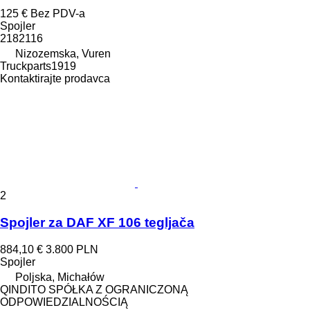
125 €
Bez PDV-a
Spojler
2182116
Nizozemska, Vuren
Truckparts1919
Kontaktirajte prodavca
2
Spojler za DAF XF 106 tegljača
884,10 €
3.800 PLN
Spojler
Poljska, Michałów
QINDITO SPÓŁKA Z OGRANICZONĄ
ODPOWIEDZIALNOŚCIĄ