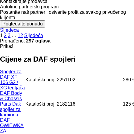
Kontaktirajte prodavca
Autoline partnerski program
Postanite naš partner i ostvarite profit za svakog privučenog
klijenta
Pogledajte ponudu
Sljedeća
1
2
3
…
12
Sljedeća
Pronađeno:
297 oglasa
Prikaži
Cijene za DAF spojleri
Spojler za
DAF XF
Kataloški broj: 2251102
280 
106 G2 /
XG tegljača
DAF Body
& Chassis
Parts Dak
Kataloški broj: 2182116
125 
spojler za
kamiona
DAF
OWIEWKA
ZA