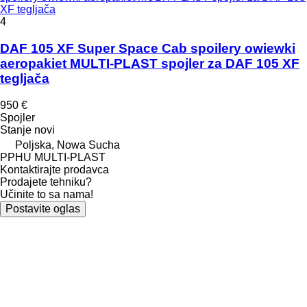
XF tegljača
4
DAF 105 XF Super Space Cab spoilery owiewki
aeropakiet MULTI-PLAST spojler za DAF 105 XF
tegljača
950 €
Spojler
Stanje
novi
Poljska, Nowa Sucha
PPHU MULTI-PLAST
Kontaktirajte prodavca
Prodajete tehniku?
Učinite to sa nama!
Postavite oglas