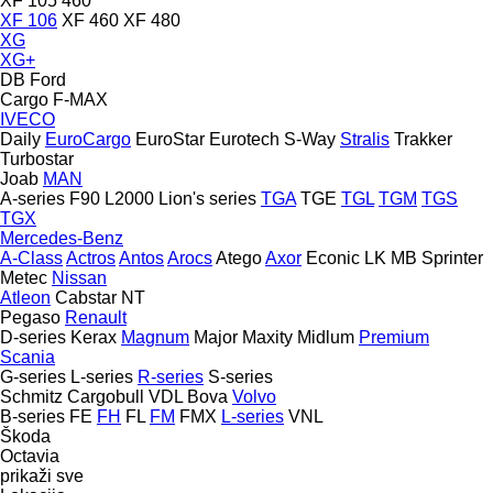
XF 105 460
XF 106
XF 460
XF 480
XG
XG+
DB
Ford
Cargo
F-MAX
IVECO
Daily
EuroCargo
EuroStar
Eurotech
S-Way
Stralis
Trakker
Turbostar
Joab
MAN
A-series
F90
L2000
Lion's series
TGA
TGE
TGL
TGM
TGS
TGX
Mercedes-Benz
A-Class
Actros
Antos
Arocs
Atego
Axor
Econic
LK
MB
Sprinter
Metec
Nissan
Atleon
Cabstar
NT
Pegaso
Renault
D-series
Kerax
Magnum
Major
Maxity
Midlum
Premium
Scania
G-series
L-series
R-series
S-series
Schmitz Cargobull
VDL Bova
Volvo
B-series
FE
FH
FL
FM
FMX
L-series
VNL
Škoda
Octavia
prikaži sve