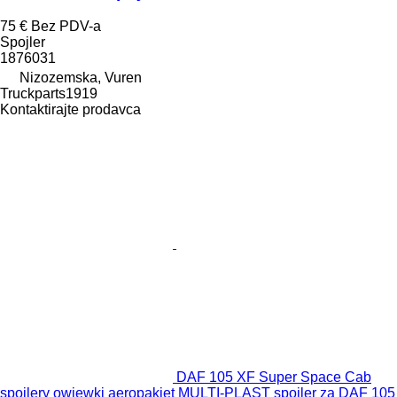
75 €
Bez PDV-a
Spojler
1876031
Nizozemska, Vuren
Truckparts1919
Kontaktirajte prodavca
DAF 105 XF Super Space Cab
spoilery owiewki aeropakiet MULTI-PLAST spojler za DAF 105