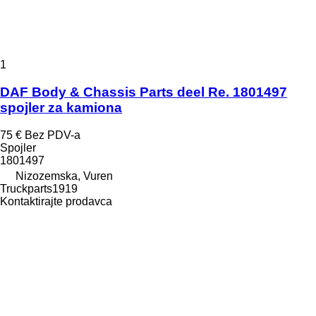
1
DAF Body & Chassis Parts deel Re. 1801497
spojler za kamiona
75 €
Bez PDV-a
Spojler
1801497
Nizozemska, Vuren
Truckparts1919
Kontaktirajte prodavca