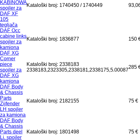
KABINOWA
Kataloški broj: 1740450 / 1740449
93,0
spojler za
DAF XF
105
tegljača
DAF Occ
cabine links
Kataloški broj: 1836877
150 
spojler za
kamiona
DAF XG
Corner
piece
Kataloški broj: 2338183
285 
spojler za
2338183,2323305,2338181,2338175,5.00087
DAF XG
kamiona
DAF Body
& Chassis
Parts
Kataloški broj: 2182155
75 €
Zijfender
LH spojler
za kamiona
DAF Body
& Chassis
Parts deel
Kataloški broj: 1801498
75 €
Li. spojler