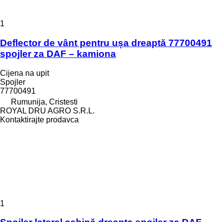
1
Deflector de vânt pentru ușa dreaptă 77700491
spojler za DAF – kamiona
Cijena na upit
Spojler
77700491
Rumunija, Cristesti
ROYAL DRU AGRO S.R.L.
Kontaktirajte prodavca
1