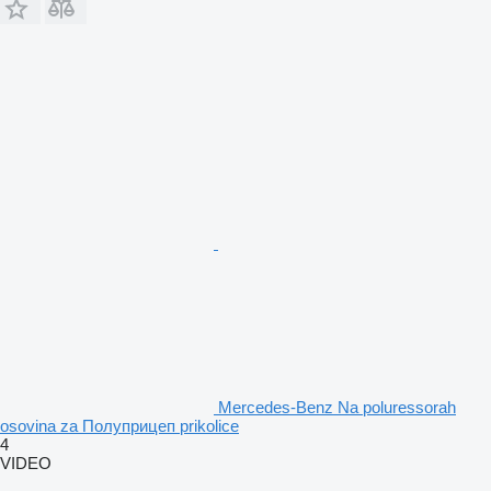
Mercedes-Benz Na poluressorah
osovina za Полуприцеп prikolice
4
VIDEO