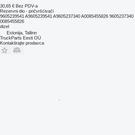
30,65 €
Bez PDV-a
Rezervni dio - pričvršćivači
9605239541 A9605239541 A9605237340 A0085455826 9605237340
0085455826
dizel
Estonija, Tallinn
TruckParts Eesti OÜ
Kontaktirajte prodavca