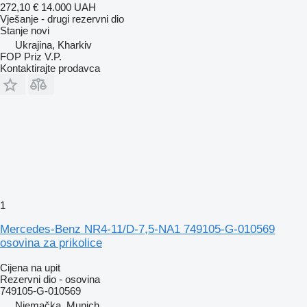
272,10 €
14.000 UAH
Vješanje - drugi rezervni dio
Stanje
novi
Ukrajina, Kharkiv
FOP Priz V.P.
Kontaktirajte prodavca
1
Mercedes-Benz NR4-11/D-7,5-NA1 749105-G-010569
osovina za prikolice
Cijena na upit
Rezervni dio - osovina
749105-G-010569
Njemačka, Munich