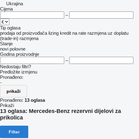
Ukrajina
Cijena
–
Tip oglasa
prodaja
od proizvođača
lizing
kredit
na rate
razmjena uz doplatu
(trade-in)
razmjena
Stanje
novi
polovne
Godina proizvodnje
–
Nedostaju filtri?
Predložite izmjenu
Pronađeno:
-
prikaži
Pronađeno:
13 oglasa
Prikaži
13 oglasa:
Mercedes-Benz rezervni dijelovi za
prikolica
Filter