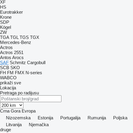
XF
HS
Eurotrakker
Krone
SDP
Kögel
ZW
TGA
TGL
TGS
TGX
Mercedes-Benz
Actros
Actros 2551
Antos
Arocs
SAF
Schmitz Cargobull
SCB
SKO
FH
FM
FMX
N-series
WABCO
prikaži sve
Lokacija
Pretraga po radijusu
Crna Gora
Evropa
Nizozemska
Estonija
Portugalija
Rumunija
Poljska
Litvanija
Njemačka
druge