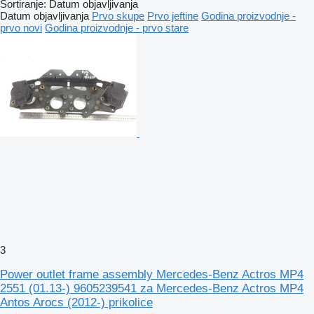
Sortiranje
:
Datum objavljivanja
Datum objavljivanja
Prvo skupe
Prvo jeftine
Godina proizvodnje -
prvo novi
Godina proizvodnje - prvo stare
3
Power outlet frame assembly Mercedes-Benz Actros MP4
2551 (01.13-) 9605239541 za Mercedes-Benz Actros MP4
Antos Arocs (2012-) prikolice