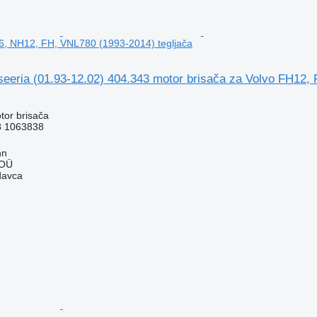
6, NH12, FH, VNL780 (1993-2014) tegljača
seeria (01.93-12.02) 404.343 motor brisača za Volvo FH12,
tor brisača
8 1063838
nn
 OÜ
davca