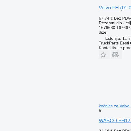
Volvo FH (01.
67,74 €
Bez PDV
Rezervni dio - cr
1676680 167667
dizel
Estonija, Talli
TruckParts Eesti
Kontaktirajte pro
kočnice za Volvo
5
WABCO FH12 2-
34,68 €
Bez PDV