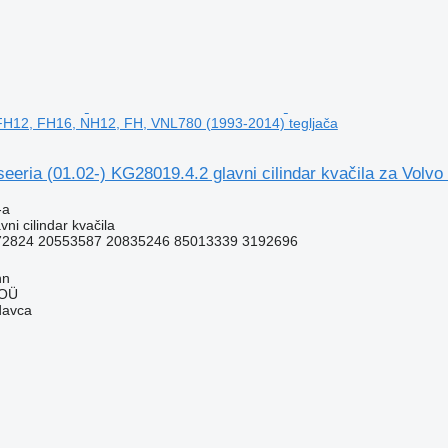
 FH12, FH16, NH12, FH, VNL780 (1993-2014) tegljača
eeria (01.02-) KG28019.4.2 glavni cilindar kvačila za Vol
-a
vni cilindar kvačila
72824 20553587 20835246 85013339 3192696
nn
 OÜ
davca