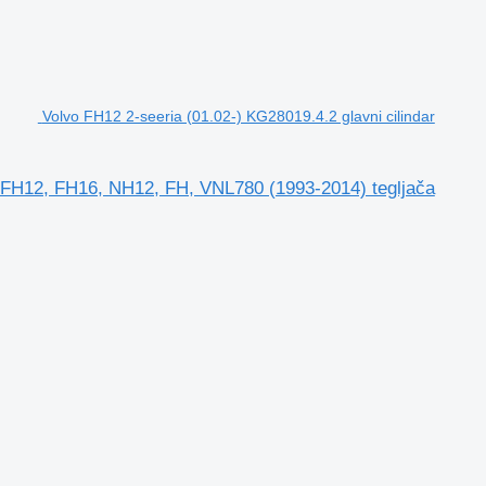
Volvo FH12 2-seeria (01.02-) KG28019.4.2 glavni cilindar
vo FH12, FH16, NH12, FH, VNL780 (1993-2014) tegljača