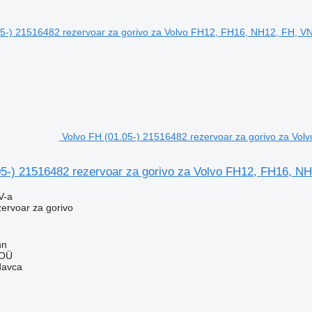
Volvo FH (01.05-) 21516482 rezervoar za gorivo za Vo
05-) 21516482 rezervoar za gorivo za Volvo FH12, FH16, NH
V-a
zervoar za gorivo
nn
 OÜ
davca