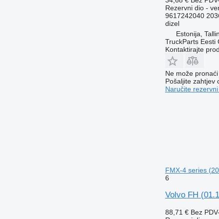
Rezervni dio - ve
9617242040 203
dizel
Estonija, Talli
TruckParts Eesti
Kontaktirajte pro
Ne može pronaći 
Pošaljite zahtjev
Naručite rezervni
FMX-4 series (20
6
Volvo FH (01.
88,71 €
Bez PDV