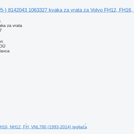
05-) 8142043 1063327 kvaka za vrata za Volvo FH12, FH16,
a
aka za vrata
7
nn
 OÜ
davca
FH16, NH12, FH, VNL780 (1993-2014) tegljača