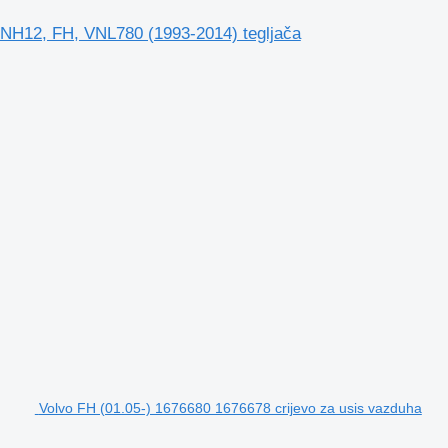
 NH12, FH, VNL780 (1993-2014) tegljača
Volvo FH (01.05-) 1676680 1676678 crijevo za usis vazduha