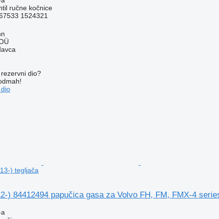
ntil ručne kočnice
67533 1524321
nn
 OÜ
davca
rezervni dio?
 odmah!
 dio
13-) tegljača
12-) 84412494 papučica gasa za Volvo FH, FM, FMX-4 series
-a