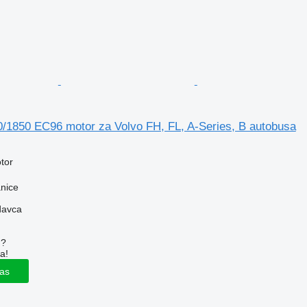
/1850 EC96 motor za Volvo FH, FL, A-Series, B autobusa
tor
anice
davca
u?
a!
las