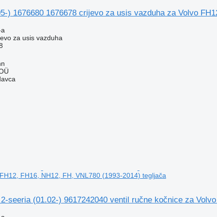
05-) 1676680 1676678 crijevo za usis vazduha za Volvo FH1
-a
ijevo za usis vazduha
8
nn
 OÜ
davca
 FH12, FH16, NH12, FH, VNL780 (1993-2014) tegljača
seeria (01.02-) 9617242040 ventil ručne kočnice za Volvo
-a