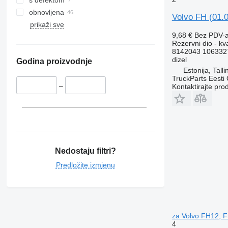
s defektom
FM 480
obnovljena
Volvo FH (01.
FM 500
prikaži sve
9,68 €
Bez PDV-
Rezervni dio - kv
8142043 106332
dizel
Godina proizvodnje
Estonija, Talli
TruckParts Eesti
–
Kontaktirajte pro
Nedostaju filtri?
Predložite izmjenu
za Volvo FH12, 
4