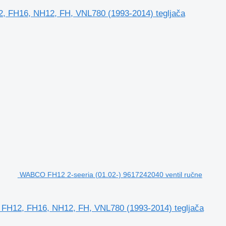
2, FH16, NH12, FH, VNL780 (1993-2014) tegljača
WABCO FH12 2-seeria (01.02-) 9617242040 ventil ručne
 FH12, FH16, NH12, FH, VNL780 (1993-2014) tegljača