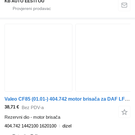
KB AUTO EESTI OÜ
Valeo CF85 (01.01-) 404.742 motor brisača za DAF LF45, LF55, LF180, CF65, CF75, CF85 (2001-) tegljača
38,71 €
Bez PDV-a
Rezervni dio - motor brisača
404.742 1442100 1620100
dizel