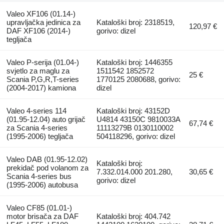
Valeo XF106 (01.14-)
upravljačka jedinica za
Kataloški broj: 2318519,
120,97 €
DAF XF106 (2014-)
gorivo: dizel
tegljača
Valeo P-serija (01.04-)
Kataloški broj: 1446355
svjetlo za maglu za
1511542 1852572
25 €
Scania P,G,R,T-series
1770125 2080688, gorivo:
(2004-2017) kamiona
dizel
Valeo 4-series 114
Kataloški broj: 43152D
(01.95-12.04) auto grijač
U4814 43150C 9810033A
67,74 €
za Scania 4-series
11113279B 0130110002
(1995-2006) tegljača
504118296, gorivo: dizel
Valeo DAB (01.95-12.02)
Kataloški broj:
prekidač pod volanom za
7.332.014.000 201.280,
30,65 €
Scania 4-series bus
gorivo: dizel
(1995-2006) autobusa
Valeo CF85 (01.01-)
motor brisača za DAF
Kataloški broj: 404.742