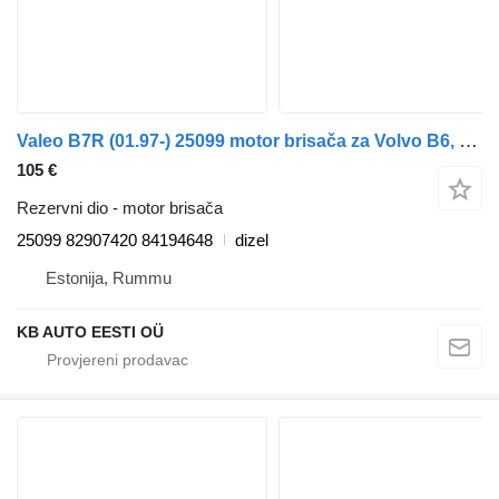
Valeo B7R (01.97-) 25099 motor brisača za Volvo B6, B7, B9, B10, B12 bus (1978-2011) autobusa
105 €
Rezervni dio - motor brisača
25099 82907420 84194648
dizel
Estonija, Rummu
KB AUTO EESTI OÜ