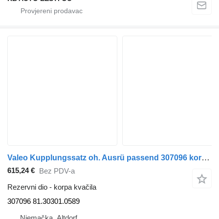
Valeo Kupplungssatz oh. Ausrü passend 307096 korpa kvačila za MAN kamiona
615,24 €
Bez PDV-a
Rezervni dio - korpa kvačila
307096 81.30301.0589
Njemačka, Altdorf