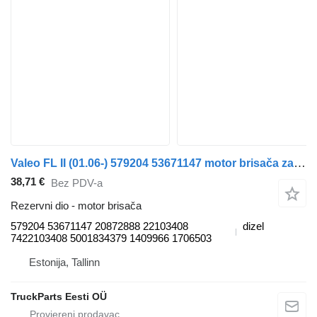
Valeo FL II (01.06-) 579204 53671147 motor brisača za Volvo FL, FE (2005-2014) tegljača
38,71 €
Bez PDV-a
Rezervni dio - motor brisača
579204 53671147 20872888 22103408
dizel
7422103408 5001834379 1409966 1706503
Estonija, Tallinn
TruckParts Eesti OÜ