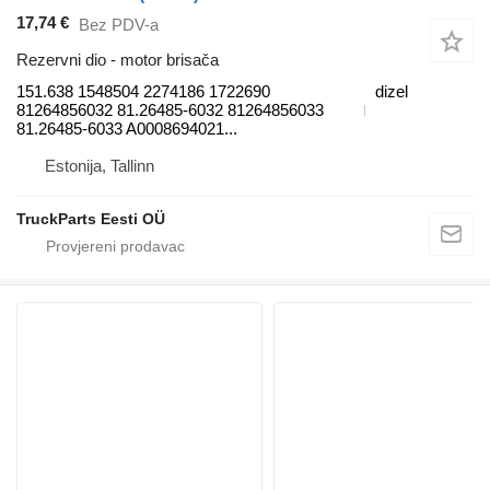
17,74 €
Bez PDV-a
Rezervni dio - motor brisača
151.638 1548504 2274186 1722690
dizel
81264856032 81.26485-6032 81264856033
81.26485-6033 A0008694021...
Estonija, Tallinn
TruckParts Eesti OÜ