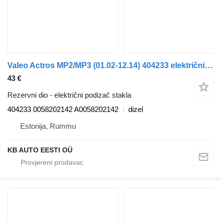
Valeo Actros MP2/MP3 (01.02-12.14) 404233 električni podizač stakla za Mercedes-Benz Actros, Axor MP1, MP2, MP3 (1996-2014) tegljača
43 €
Rezervni dio - električni podizač stakla
404233 0058202142 A0058202142
dizel
Estonija, Rummu
KB AUTO EESTI OÜ