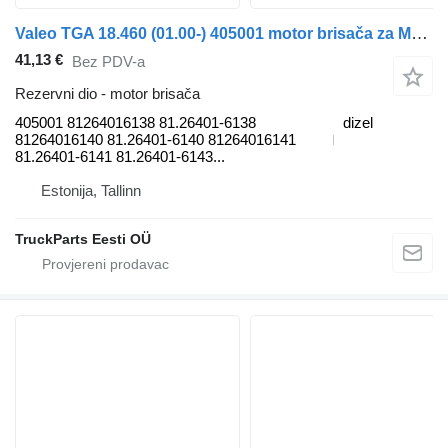
Valeo TGA 18.460 (01.00-) 405001 motor brisača za MAN 4-series, TGA (1993-2009) tegljača
41,13 €
Bez PDV-a
Rezervni dio - motor brisača
405001 81264016138 81.26401-6138
dizel
81264016140 81.26401-6140 81264016141
81.26401-6141 81.26401-6143...
Estonija, Tallinn
TruckParts Eesti OÜ