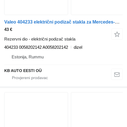
Valeo 404233 električni podizač stakla za Mercedes-Benz Actros, Axor MP1, MP2, MP3 (1996-2014) kamiona
43 €
Rezervni dio - električni podizač stakla
404233 0058202142 A0058202142
dizel
Estonija, Rummu
KB AUTO EESTI OÜ