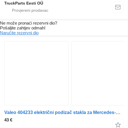
TruckParts Eesti OÜ
Ne može pronaći rezervni dio?
Pošaljite zahtjev odmah!
Naručite rezervni dio
Valeo 404233 električni podizač stakla za Mercedes-Benz Actros, Axor MP1, MP2, MP3 (1996-2014) tegljača
43 €