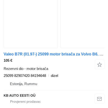
Valeo B7R (01.97-) 25099 motor brisača za Volvo B6, B7, B9, B10, B12 bus (1978-2011) autobusa
105 €
Rezervni dio - motor brisača
25099 82907420 84194648
dizel
Estonija, Rummu
KB AUTO EESTI OÜ