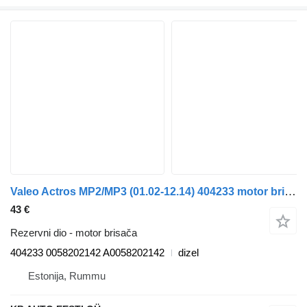
Valeo Actros MP2/MP3 (01.02-12.14) 404233 motor brisača za Mercedes-Benz Actros, Axor MP1, MP2, MP3 (1996-2014) kamiona
43 €
Rezervni dio - motor brisača
404233 0058202142 A0058202142
dizel
Estonija, Rummu