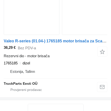
Valeo R-series (01.04-) 1765185 motor brisača za Scania P,G,R,T-series (2004-2017) tegljača
36,29 €
Bez PDV-a
Rezervni dio - motor brisača
1765185
dizel
Estonija, Tallinn
TruckParts Eesti OÜ