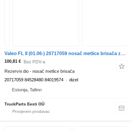
Valeo FL II (01.06-) 20717059 nosač metlice brisača za Volvo FL, FE (2005-2014) tegljača
100,81 €
Bez PDV-a
Rezervni dio - nosač metlice brisača
20717059 84528480 84019574
dizel
Estonija, Tallinn
TruckParts Eesti OÜ