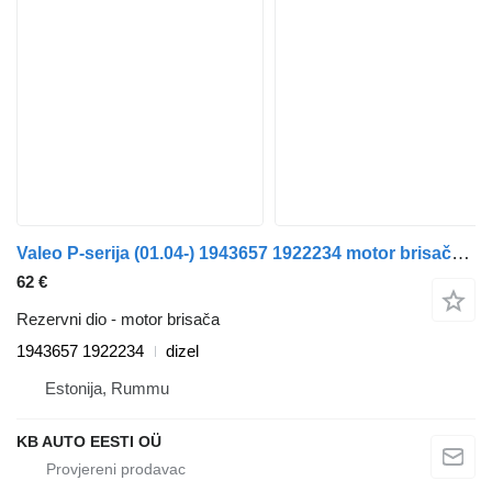
Valeo P-serija (01.04-) 1943657 1922234 motor brisača za Scania P,G,R,T-series (2004-2017) kamiona
62 €
Rezervni dio - motor brisača
1943657 1922234
dizel
Estonija, Rummu
KB AUTO EESTI OÜ