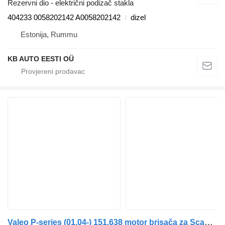
Rezervni dio - električni podizač stakla
404233 0058202142 A0058202142
dizel
Estonija, Rummu
KB AUTO EESTI OÜ
Valeo P-series (01.04-) 151.638 motor brisača za Scania P,G,R,T-series (2004-2017) tegljača