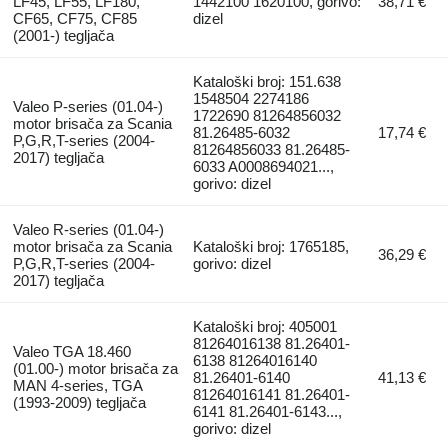
LF45, LF55, LF180,
1442100 1620100, gorivo:
38,71 €
CF65, CF75, CF85
dizel
(2001-) tegljača
Kataloški broj: 151.638
1548504 2274186
Valeo P-series (01.04-)
1722690 81264856032
motor brisača za Scania
81.26485-6032
17,74 €
P,G,R,T-series (2004-
81264856033 81.26485-
2017) tegljača
6033 A0008694021...,
gorivo: dizel
Valeo R-series (01.04-)
motor brisača za Scania
Kataloški broj: 1765185,
36,29 €
P,G,R,T-series (2004-
gorivo: dizel
2017) tegljača
Kataloški broj: 405001
81264016138 81.26401-
Valeo TGA 18.460
6138 81264016140
(01.00-) motor brisača za
81.26401-6140
41,13 €
MAN 4-series, TGA
81264016141 81.26401-
(1993-2009) tegljača
6141 81.26401-6143...,
gorivo: dizel