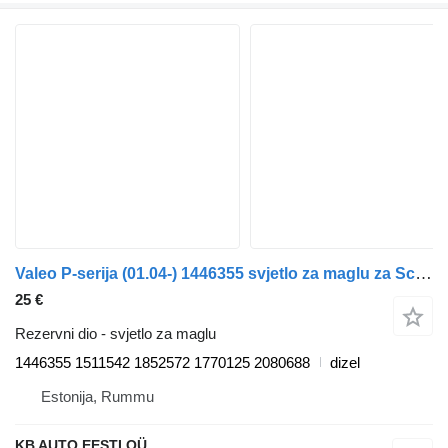
Valeo P-serija (01.04-) 1446355 svjetlo za maglu za Scania P,G,R,T-series (2004-2017) kamiona
25 €
Rezervni dio - svjetlo za maglu
1446355 1511542 1852572 1770125 2080688
dizel
Estonija, Rummu
KB AUTO EESTI OÜ