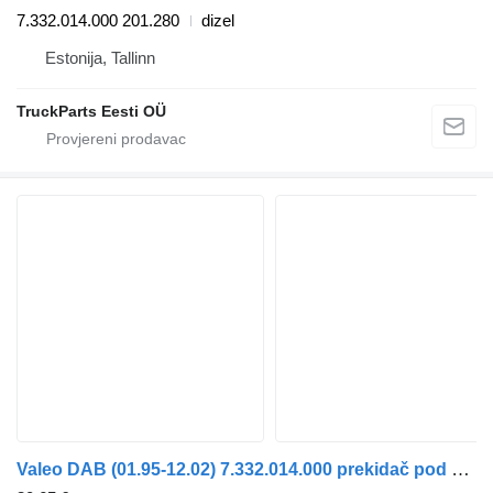
7.332.014.000 201.280
dizel
Estonija, Tallinn
TruckParts Eesti OÜ
Valeo DAB (01.95-12.02) 7.332.014.000 prekidač pod volanom za Scania 4-series bus (1995-2006) autobusa