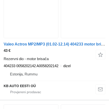
Valeo Actros MP2/MP3 (01.02-12.14) 404233 motor brisača za Mercedes-Benz Actros, Axor MP1, MP2, MP3 (1996-2014) tegljača
43 €
Rezervni dio - motor brisača
404233 0058202142 A0058202142
dizel
Estonija, Rummu
KB AUTO EESTI OÜ