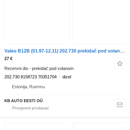
Valeo B12B (01.97-12.11) 202.730 prekidač pod volanom za Volvo B6 B7 B9 B10 B12 (1978-2011) autobusa
27 €
Rezervni dio - prekidač pod volanom
202.730 8158723 70351704
dizel
Estonija, Rummu
KB AUTO EESTI OÜ