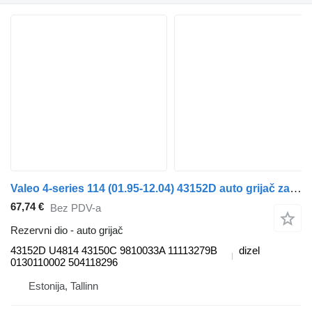
Valeo 4-series 114 (01.95-12.04) 43152D auto grijač za Scania 4-series (1995-2006) tegljača
67,74 €
Bez PDV-a
Rezervni dio - auto grijač
43152D U4814 43150C 9810033A 11113279B
dizel
0130110002 504118296
Estonija, Tallinn