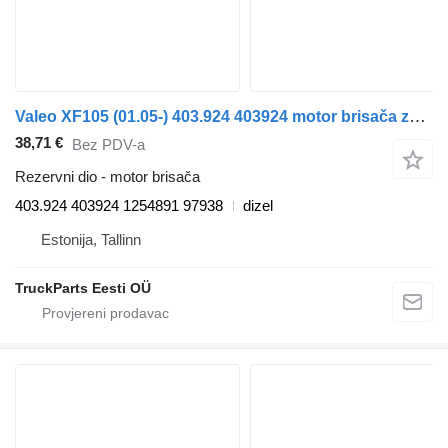
Valeo XF105 (01.05-) 403.924 403924 motor brisača za DAF XF95, XF105 (2001-2014) tegljača
38,71 €
Bez PDV-a
Rezervni dio - motor brisača
403.924 403924 1254891 97938
dizel
Estonija, Tallinn
TruckParts Eesti OÜ