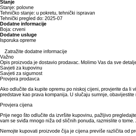
Stanje
Stanje:
polovne
Tehničko stanje:
u pokretu, tehnički ispravan
Tehnički pregled do:
2025-07
Dodatne informacije
Boja:
crveni
Dodatne usluge
Isporuka opreme
Zatražite dodatne informacije
Važno
Opis proizvoda je dostavio prodavac. Molimo Vas da sve detalj
Savjeti za kupovinu
Savjeti za sigurnost
Provjera prodavca
Ako odlučite da kupite opremu po niskoj cijeni, provjerite da l
predstave kao prava kompanija. U slučaju sumnje, obavijestite 
Provjera cijena
Prije nego što odlučite da izvršite kupovinu, pažljivo pregled
vam se sviđa mnogo niža od sličnih ponuda, razmislite o tome. Zn
Nemojte kupovati proizvode čija je cijena previše različita od p