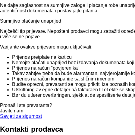
Ne dajte saglasnost na sumnjive zaloge i plaćanje robe unaprije
autentičnost dokumenata i postavljajte pitanja.
Sumnjivo plaćanje unaprijed
Najčešći tip prijevare. Nepošteni prodavci mogu zatražiti određ
i više se ne pojave.
Varijante ovakve prijevare mogu uključivati:
Prijenos pretplate na karticu
Nemojte plaćati unaprijed bez izdavanja dokumenata koji
Prijenos na račun "povjerenika"
Takav zahtjev treba da bude alarmantan, najvjerojatnije 
Prijenos na račun kompanije sa sličnim imenom
Budite oprezni, prevaranti se mogu prikriti iza poznatih 
Utskiftning av egne detaljer på fakturaen til et ekte selska
Bør du utfører overføringen, sjekk at de spesifiserte detalje
Pronašli ste prevaranta?
Javite nam
Savjeti za sigurnost
Kontakti prodavca