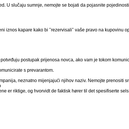
d. U slučaju sumnje, nemojte se bojati da pojasnite pojedinosti,
eni iznos kapare kako bi "rezervisali" vaše pravo na kupovinu o
 potvrđuju postupak prijenosa novca, ako vam je tokom komunic
komunicirate s prevarantom.
kompanija, neznatno mijenjajući njihov naziv. Nemojte prenositi 
p
ne er riktige, og hvorvidt de faktisk hører til det spesifiserte sel