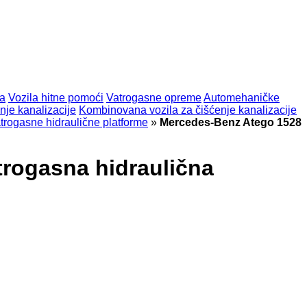
la
Vozila hitne pomoći
Vatrogasne opreme
Automehaničke
nje kanalizacije
Kombinovana vozila za čišćenje kanalizacije
rogasne hidraulične platforme
»
Mercedes-Benz Atego 1528
rogasna hidraulična