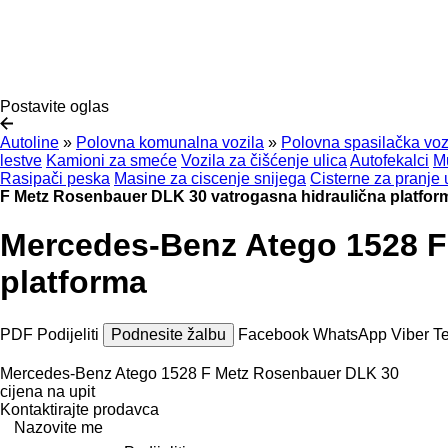
Postavite oglas
Autoline
»
Polovna komunalna vozila
»
Polovna spasilačka voz
lestve
Kamioni za smeće
Vozila za čišćenje ulica
Autofekalci
Mu
Rasipači peska
Masine za ciscenje snijega
Cisterne za pranje 
F Metz Rosenbauer DLK 30 vatrogasna hidraulična platfor
Mercedes-Benz Atego 1528 F
platforma
PDF
Podijeliti
Podnesite žalbu
Facebook
WhatsApp
Viber
T
Mercedes-Benz Atego 1528 F Metz Rosenbauer DLK 30
cijena na upit
Kontaktirajte prodavca
Nazovite me