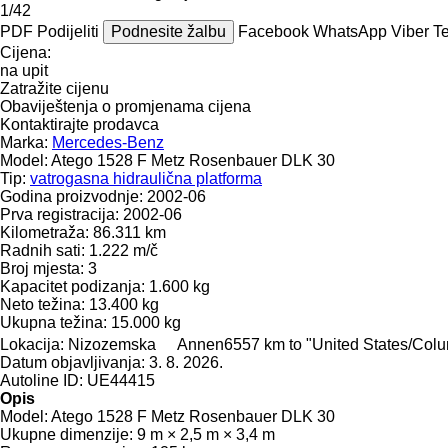
1/42
PDF
Podijeliti
Podnesite žalbu
Facebook
WhatsApp
Viber
T
Cijena:
na upit
Zatražite cijenu
Obaviještenja o promjenama cijena
Kontaktirajte prodavca
Marka:
Mercedes-Benz
Model:
Atego 1528 F Metz Rosenbauer DLK 30
Tip:
vatrogasna hidraulična platforma
Godina proizvodnje:
2002-06
Prva registracija:
2002-06
Kilometraža:
86.311 km
Radnih sati:
1.222 m/č
Broj mjesta:
3
Kapacitet podizanja:
1.600 kg
Neto težina:
13.400 kg
Ukupna težina:
15.000 kg
Lokacija:
Nizozemska
Annen
6557 km to "United States/Col
Datum objavljivanja:
3. 8. 2026.
Autoline ID:
UE44415
Opis
Model:
Atego 1528 F Metz Rosenbauer DLK 30
Ukupne dimenzije:
9 m × 2,5 m × 3,4 m