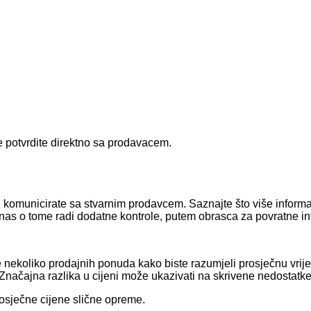
e potvrdite direktno sa prodavacem.
i vi komunicirate sa stvarnim prodavcem. Saznajte što više infor
nas o tome radi dodatne kontrole, putem obrasca za povratne in
ajte nekoliko prodajnih ponuda kako biste razumjeli prosječnu v
ačajna razlika u cijeni može ukazivati ​​na skrivene nedostatke 
rosječne cijene slične opreme.