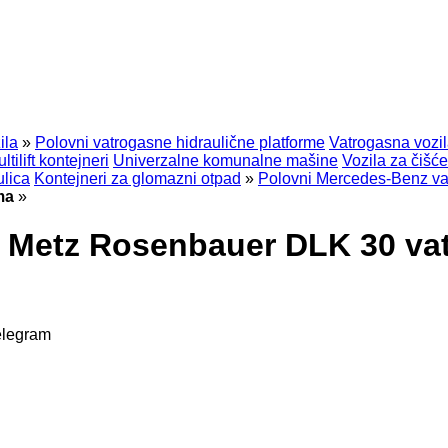
ila
»
Polovni vatrogasne hidraulične platforme
Vatrogasna vozi
ltilift kontejneri
Univerzalne komunalne mašine
Vozila za čišće
ulica
Kontejneri za glomazni otpad
»
Polovni Mercedes-Benz vat
ma
»
 Metz Rosenbauer DLK 30 vat
elegram