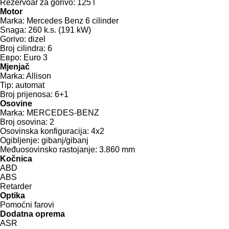
Rezervoar za gorivo:
125 l
Motor
Marka:
Mercedes Benz 6 cilinder
Snaga:
260 k.s. (191 kW)
Gorivo:
dizel
Broj cilindra:
6
Евро:
Euro 3
Mjenjač
Marka:
Allison
Tip:
automat
Broj prijenosa:
6+1
Osovine
Marka:
MERCEDES-BENZ
Broj osovina:
2
Osovinska konfiguracija:
4x2
Ogibljenje:
gibanj/gibanj
Međuosovinsko rastojanje:
3.860 mm
Kočnica
ABD
ABS
Retarder
Optika
Pomoćni farovi
Dodatna oprema
ASR