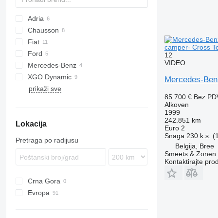
Adria
Chausson
Coral
Lyseo
Horon
A-Series
Fiat
Flash
C-series
camper- Cross To
Ford
Ducato
12
VIDEO
Mercedes-Benz
Transit
OnTour
Daily
XGO Dynamic
Premium
Atego
Kronos
Camroad
CaraHome
Mercedes-Benz
prikaži sve
Sprinter
Lite Ace
85.700 €
Bez PD
ToyoAce
Alkoven
1999
242.851 km
Lokacija
Euro 2
Snaga
230 k.s. 
Pretraga po radijusu
Belgija, Bree
Smeets & Zonen
Kontaktirajte pro
Crna Gora
Evropa
Rumunija
Češka