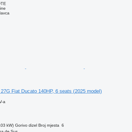
OTE
ine
davca
7G Fiat Ducato 140HP, 6 seats (2025 model)
V-a
(103 kW)
Gorivo
dizel
Broj mjesta
6
na de Sus