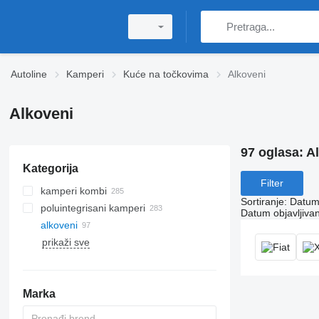
Autoline
Kamperi
Kuće na točkovima
Alkoveni
Alkoveni
97 oglasa:
A
Kategorija
Filter
kamperi kombi
Sortiranje
:
Datum 
poluintegrisani kamperi
Datum objavljivan
alkoveni
prikaži sve
Marka