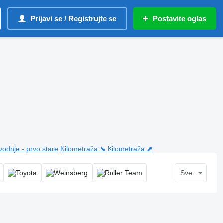
Prijavi se / Registrujte se
Postavite oglas
vodnje - prvo stare
Kilometraža ⬊
Kilometraža ⬈
Sve