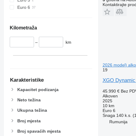
Kontaktirajte pro
Euro 6
Kilometraža
–
km
2026 model) alk
19
Karakteristike
XGO Dynamic 9
Kapacitet podizanja
45.990 €
Bez PD
Alkoven
Neto težina
2025
10 km
Ukupna težina
Euro 6
Snaga
140 k.s. 
Broj mjesta
Rumunija
Broj spavaćih mjesta