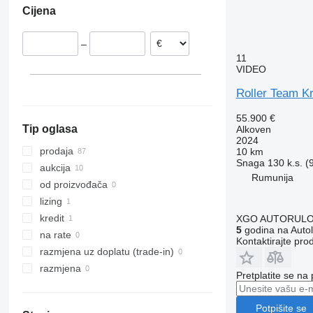
Cijena
Njemačka
Slovačka
–
Nizozemska
11
Poljska
VIDEO
Švedska
Roller Team K
Litvanija
prikaži sve
55.900 €
Tip oglasa
Alkoven
2024
prodaja
10 km
Snaga
130 k.s. (
aukcija
Rumunija
od proizvođača
lizing
kredit
XGO AUTORUL
5
godina na Autol
na rate
Kontaktirajte pro
razmjena uz doplatu (trade-in)
razmjena
Pretplatite se na
Potpišite se