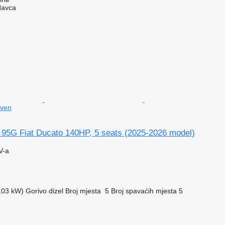
davca
oven
5G Fiat Ducato 140HP, 5 seats (2025-2026 model)
V-a
(103 kW)
Gorivo
dizel
Broj mjesta
5
Broj spavaćih mjesta
5