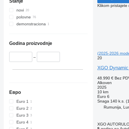
Stanje
Klikom pristajet
novi
polovne
demonstraciona
Godina proizvodnje
(2025-2026 mode
–
20
XGO Dynamic 9
48.990 €
Bez PD
Alkoven
2025
10 km
Евро
Euro 6
Snaga
140 k.s. 
Euro 1
Rumunija, Lu
Euro 2
Euro 3
Euro 4
XGO AUTORUL
5
godina na Autol
Euro 5