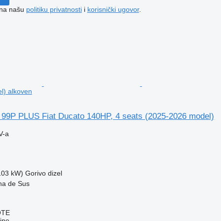
e na našu
politiku privatnosti
i
korisnički ugovor
.
l) alkoven
9P PLUS Fiat Ducato 140HP, 4 seats (2025-2026 model)
V-a
(103 kW)
Gorivo
dizel
na de Sus
OTE
ine