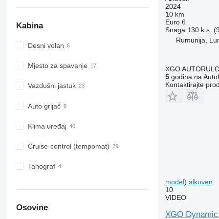
2024
10 km
Euro 6
Kabina
Snaga
130 k.s. (
Rumunija, Lu
Desni volan
Mjesto za spavanje
XGO AUTORUL
5
godina na Autol
Kontaktirajte pro
Vazdušni jastuk
Auto grijač
Klima uređaj
Cruise-control (tempomat)
Tahograf
model) alkoven
10
VIDEO
Osovine
XGO Dynamic 6