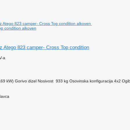
p condition alkoven
 Atego 823 camper- Cross Top condition
V-a
(169 kW)
Gorivo
dizel
Nosivost
933 kg
Osovinska konfiguracija
4x2
Ogib
davca