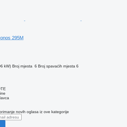
ronos 295M
96 kW)
Broj mjesta
6
Broj spavaćih mjesta
6
OTE
ine
davca
 primanje novih oglasa iz ove kategorije