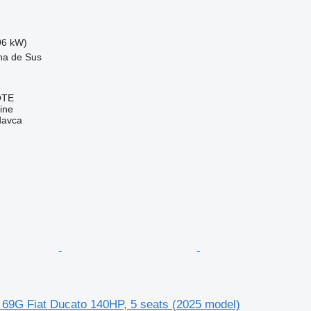
96 kW)
na de Sus
OTE
ine
davca
9G Fiat Ducato 140HP, 5 seats (2025 model)