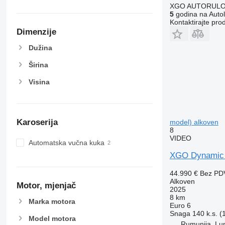
XGO AUTORUL
5
godina na Autol
Kontaktirajte pro
Dimenzije
Dužina
Širina
Visina
Karoserija
model) alkoven
8
VIDEO
Automatska vučna kuka
XGO Dynamic 2
44.990 €
Bez PD
Alkoven
Motor, mjenjač
2025
8 km
Marka motora
Euro 6
Snaga
140 k.s. 
Model motora
Rumunija, Lu