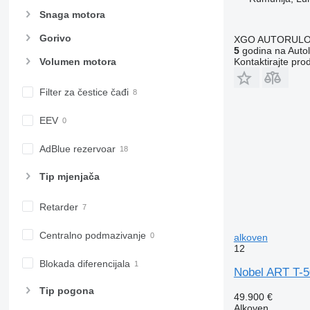
Snaga motora
Gorivo
XGO AUTORUL
5
godina na Autol
Kontaktirajte pro
Volumen motora
Filter za čestice čađi
EEV
AdBlue rezervoar
Tip mјenjača
Retarder
Centralno podmazivanje
alkoven
12
Blokada diferencijala
Nobel ART T-5
Tip pogona
49.900 €
Alkoven