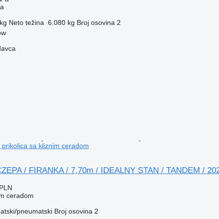
ča
 kg
Neto težina
6.080 kg
Broj osovina
2
ow
davca
prikolica sa kliznim ceradom
EPA / FIRANKA / 7,70m / IDEALNY STAN / TANDEM / 20
 PLN
nim ceradom
tski/pneumatski
Broj osovina
2