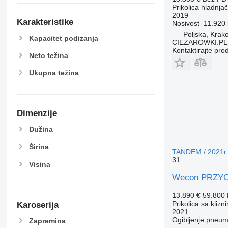
Prikolica hladnja
2019
Karakteristike
Nosivost
11.920
Poljska, Krak
Kapacitet podizanja
CIEZAROWKI.PL
Kontaktirajte pro
Neto težina
Ukupna težina
Dimenzije
Dužina
Širina
TANDEM / 2021r. 
31
Visina
Wecon PRZYCZ
13.890 €
59.800
Prikolica sa kliz
Karoserija
2021
Ogibljenje
pneuma
Zapremina