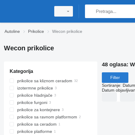
Autoline
Prikolice
Wecon prikolice
Wecon prikolice
48 oglasa:
W
Kategorija
Filter
prikolice sa kliznom ceradom
Sortiranje
:
Datum 
izotermne prikolice
Datum objavljivan
prikolice hladnjače
prikolice furgoni
prikolice za kontejnere
prikolice sa ravnom platformom
prikolice sa ceradom
prikolice platforme