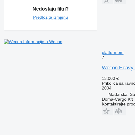
Nedostaju filtri?
Predložite izmjenu
Informacije o Wecon
platformom
7
Wecon Heavy e
13.000 €
Prikolica sa rav
2004
Mađarska, Sá
Doma-Cargo Kft
Kontaktirajte pro