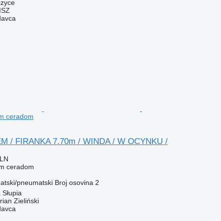
szyce
ISZ
davca
nim ceradom
M / FIRANKA 7.70m / WINDA / W OCYNKU /
PLN
nim ceradom
tski/pneumatski
Broj osovina
2
 Słupia
an Zieliński
davca