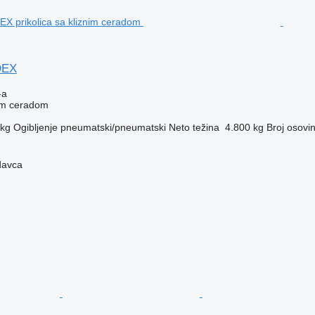
DEX
-a
nim ceradom
 kg
Ogibljenje
pneumatski/pneumatski
Neto težina
4.800 kg
Broj osovi
davca