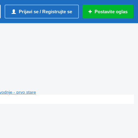
Prijavi se / Registrujte se
Postavite oglas
vodnje - prvo stare