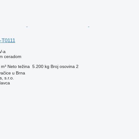
-T0111
V-a
nim ceradom
 m³
Neto težina
5.200 kg
Broj osovina
2
ačice u Brna
, s.r.o.
davca