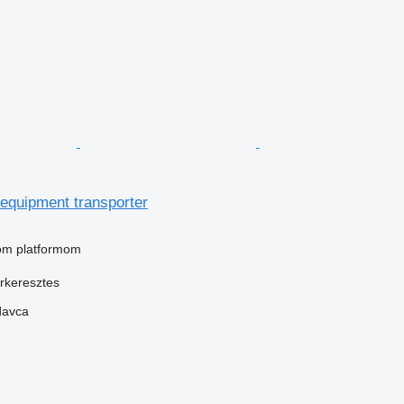
quipment transporter
nom platformom
rkeresztes
davca