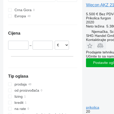
ZPS
T683
ZKO
Wecon AKZ 2
Crna Gora
ZWP
T700
ZWF
5.500 €
Bez PDV
Evropa
T900
Prikolica furgon
2020
Poljska
Neto težina
5.38
Njemačka
Njemačka, S
Cijena
Mađarska
SHG Handel Gm
Kontaktirajte pro
Rumunija
–
Finska
Prodajete tehnik
Nizozemska
Učinite to sa nam
Austrija
Postavite og
Češka
prikaži sve
Tip oglasa
prodaja
od proizvođača
lizing
kredit
prikolica
na rate
20