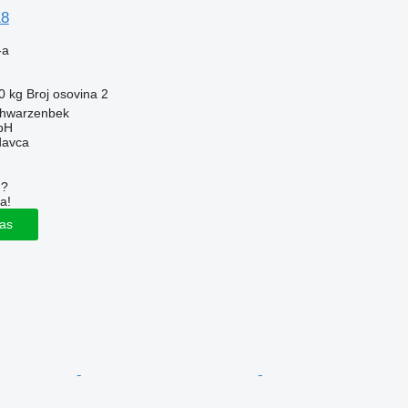
18
-a
0 kg
Broj osovina
2
chwarzenbek
bH
davca
u?
a!
las