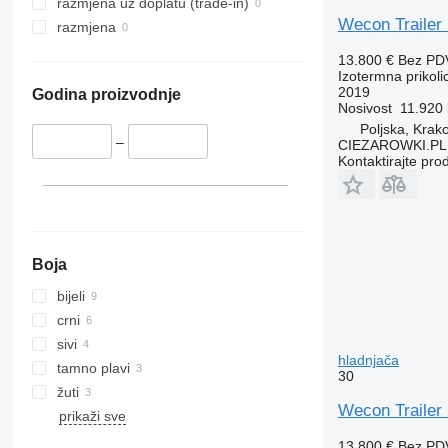
razmjena uz doplatu (trade-in)
Wecon Trailer
razmjena
13.800 €
Bez PD
Izotermna prikoli
2019
Godina proizvodnje
Nosivost
11.920
Poljska, Krak
–
CIEZAROWKI.PL
Kontaktirajte pro
Boja
bijeli
crni
sivi
hladnjača
tamno plavi
30
žuti
Wecon Trailer
prikaži sve
13.800 €
Bez PD