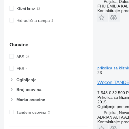
Poljska, Dale
FHU EMILIA KAL
Klizni krov
Kontaktirajte pro
Hidraulična rampa
Osovine
ABS
prikolica sa kliz
EBS
23
Ogibljenje
Wecon TANDE
Broj osovina
7.548 €
32.500 
Prikolica sa kliz
Marka osovine
2015
Ogibljenje
pneuma
Tandem osovina
Poljska, Nowa
ADRIAN AUTA Adri
Kontaktirajte pro