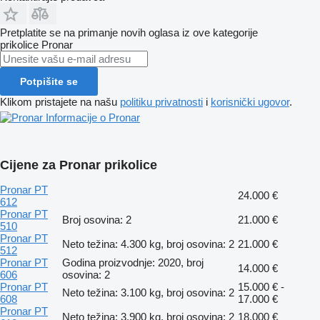
Pretplatite se na primanje novih oglasa iz ove kategorije
prikolice
Pronar
Potpišite se
Klikom pristajete na našu
politiku privatnosti
i
korisnički ugovor
.
Informacije o Pronar
Cijene za Pronar prikolice
Pronar PT
24.000 €
612
Pronar PT
Broj osovina: 2
21.000 €
510
Pronar PT
Neto težina: 4.300 kg, broj osovina: 2
21.000 €
512
Pronar PT
Godina proizvodnje: 2020, broj
14.000 €
606
osovina: 2
Pronar PT
15.000 € -
Neto težina: 3.100 kg, broj osovina: 2
608
17.000 €
Pronar PT
Neto težina: 3.900 kg, broj osovina: 2
18.000 €