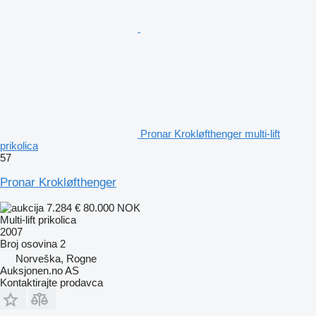
Pronar Krokløfthenger multi-lift
prikolica
57
Pronar Krokløfthenger
7.284 €
80.000 NOK
Multi-lift prikolica
2007
Broj osovina
2
Norveška, Rogne
Auksjonen.no AS
Kontaktirajte prodavca