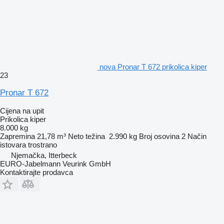
nova Pronar T 672 prikolica kiper
23
Pronar T 672
Cijena na upit
Prikolica kiper
8.000 kg
Zapremina
21,78 m³
Neto težina
2.990 kg
Broj osovina
2
Način
istovara
trostrano
Njemačka, Itterbeck
EURO-Jabelmann Veurink GmbH
Kontaktirajte prodavca