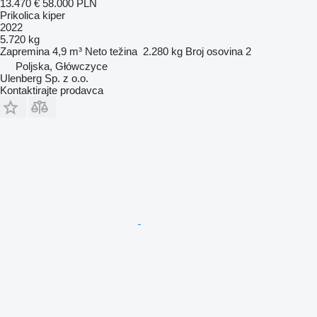
13.470 €
58.000 PLN
Prikolica kiper
2022
5.720 kg
Zapremina
4,9 m³
Neto težina
2.280 kg
Broj osovina
2
Poljska, Główczyce
Ulenberg Sp. z o.o.
Kontaktirajte prodavca