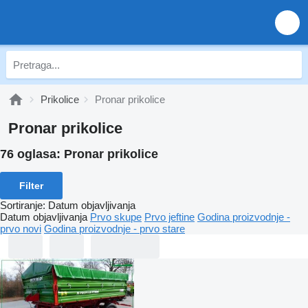
Prikolice
Pronar prikolice
Pronar prikolice
76 oglasa:
Pronar prikolice
Filter
Sortiranje
:
Datum objavljivanja
Datum objavljivanja
Prvo skupe
Prvo jeftine
Godina proizvodnje -
prvo novi
Godina proizvodnje - prvo stare