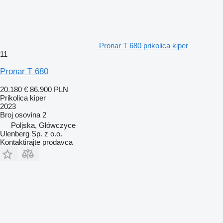
Pronar T 680 prikolica kiper
11
Pronar T 680
20.180 €
86.900 PLN
Prikolica kiper
2023
Broj osovina
2
Poljska, Główczyce
Ulenberg Sp. z o.o.
Kontaktirajte prodavca