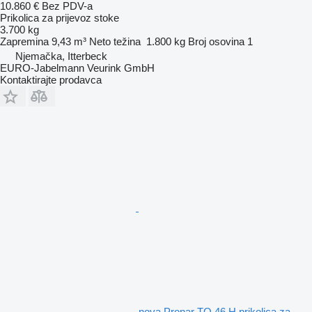
10.860 €
Bez PDV-a
Prikolica za prijevoz stoke
3.700 kg
Zapremina
9,43 m³
Neto težina
1.800 kg
Broj osovina
1
Njemačka, Itterbeck
EURO-Jabelmann Veurink GmbH
Kontaktirajte prodavca
nova Pronar TO 46 H prikolica za