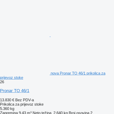
nova Pronar TO 46/1 prikolica za
prijevoz stoke
26
Pronar TO 46/1
13.830 €
Bez PDV-a
Prikolica za prijevoz stoke
5.360 kg
Zapremina
9,43 m³
Neto težina
2.640 kg
Broj osovina
2