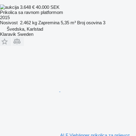
3.648 €
40.000 SEK
Prikolica sa ravnom platformom
2015
Nosivost
2.462 kg
Zapremina
5,35 m³
Broj osovina
3
Švedska, Karlstad
Klaravik Sweden
ALF Viehänger prikolica za prijevoz