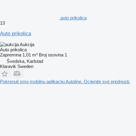
auto prikolica
13
Auto prikolica
Aukcija
Auto prikolica
Zapremina
1,01 m³
Broj osovina
1
Švedska, Karlstad
Klaravik Sweden
Pokrenuli smo mobilnu aplikaciju Autoline. Ocijenite sve prednosti.