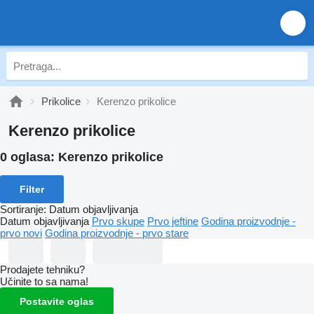
Prikolice
Kerenzo prikolice
Kerenzo prikolice
0 oglasa:
Kerenzo prikolice
Filter
Sortiranje
:
Datum objavljivanja
Datum objavljivanja
Prvo skupe
Prvo jeftine
Godina proizvodnje -
prvo novi
Godina proizvodnje - prvo stare
Prodajete tehniku?
Učinite to sa nama!
Postavite oglas