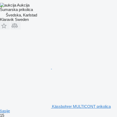
Aukcija
Šumarska prikolica
Švedska, Karlstad
Klaravik Sweden
Kässbohrer MULTICONT prikolica
šasije
15