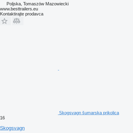
Poljska, Tomaszów Mazowiecki
www.besttrailers.eu
Kontaktirajte prodavca
Skogsvagn šumarska prikolica
16
Skogsvagn