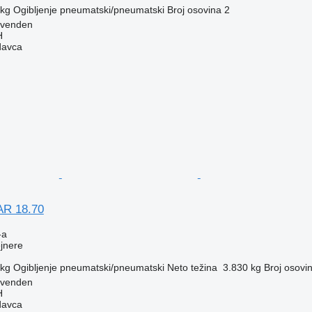
 kg
Ogibljenje
pneumatski/pneumatski
Broj osovina
2
ovenden
H
davca
AR 18.70
-a
ejnere
 kg
Ogibljenje
pneumatski/pneumatski
Neto težina
3.830 kg
Broj osovi
ovenden
H
davca