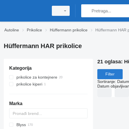
Autoline
Prikolice
Hüffermann prikolice
Hüffermann HAR pr
Hüffermann HAR prikolice
21 oglasa:
H
Kategorija
Filter
prikolice za kontejnere
Sortiranje
:
Datum 
prikolice kiperi
Datum objavljivan
Marka
Blyss
PA
HTS
GTB
PS
22
Brevis