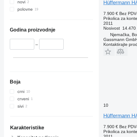
novi
Hüffermann H
polovne
7.900 €
Bez PDV
Prikolica za kont
2011
Nosivost
14.470
Godina proizvodnje
Njemačka, B
Gassmann Gmb
Kontaktirajte pro
–
Boja
crni
crveni
10
sivi
Hüffermann H
7.900 €
Bez PDV
Karakteristike
Prikolica za kont
2011