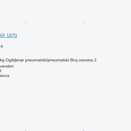
AR 1870
-a
 kg
Ogibljenje
pneumatski/pneumatski
Broj osovina
2
ovenden
H
davca