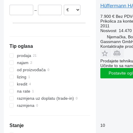
Hüffermann H
–
7.900 €
Bez PDV
Prikolica za kont
2011
Nosivost
14.470
Njemačka, B
Gassmann Gmb
Tip oglasa
Kontaktirajte pro
prodaja
Prodajete tehnik
najam
Učinite to sa nam
od proizvođača
Postavite og
lizing
kredit
na rate
razmjena uz doplatu (trade-in)
razmjena
10
Stanje