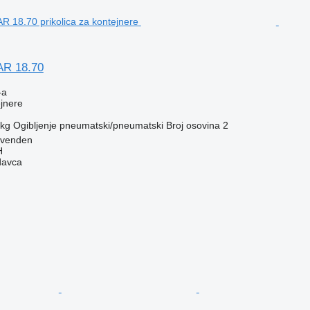
AR 18.70
-a
ejnere
 kg
Ogibljenje
pneumatski/pneumatski
Broj osovina
2
ovenden
H
davca