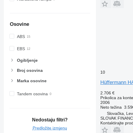
Osovine
ABS
EBS
Ogibljenje
Broj osovina
10
Marka osovine
Hüffermann H
2.706 €
Tandem osovina
Prikolica za kont
2006
Neto težina
3.59
Slovačka, Lev
SLOVAK FINANCE 
Nedostaju filtri?
Kontaktirajte pro
Predložite izmjenu