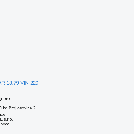
AR 18.79 VIN 229
ejnere
0 kg
Broj osovina
2
ice
s.r.o.
davca