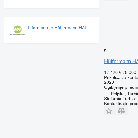
Informacije o Hüffermann HAR
5
Hüffermann H
17.420 €
75.000
Prikolica za kont
2020
Ogibljenje
pneuma
Poljska, Turbi
Stolarnia Turbia
Kontaktirajte pro