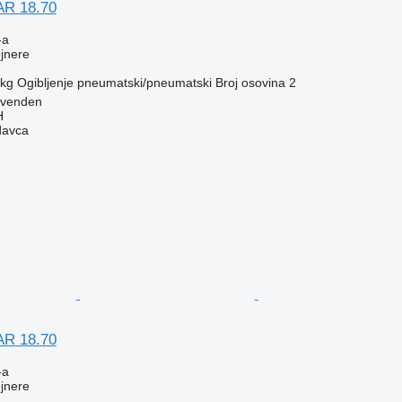
AR 18.70
-a
ejnere
 kg
Ogibljenje
pneumatski/pneumatski
Broj osovina
2
ovenden
H
davca
AR 18.70
-a
ejnere