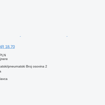
AR 18.70
 PLN
ejnere
tski/pneumatski
Broj osovina
2
a
davca