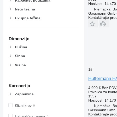
Kapacitet podizanja
Nosivost
14.470
Neto težina
Njemačka, B
Gassmann Gmb
Kontaktirajte pro
Ukupna težina
Dimenzije
Dužina
Širina
Visina
15
Hüffermann H
Karoserija
4.900 €
Bez PDV
Prikolica za kont
Zapremina
1997
Nosivost
14.170
Klizni krov
Njemačka, B
Gassmann Gmb
Kontaktirajte pro
Hidraulična rampa