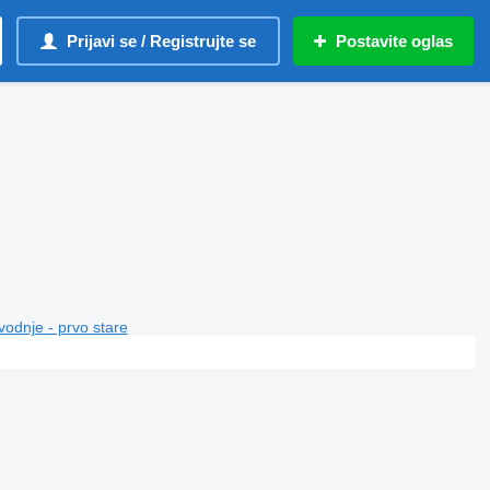
Prijavi se / Registrujte se
Postavite oglas
vodnje - prvo stare