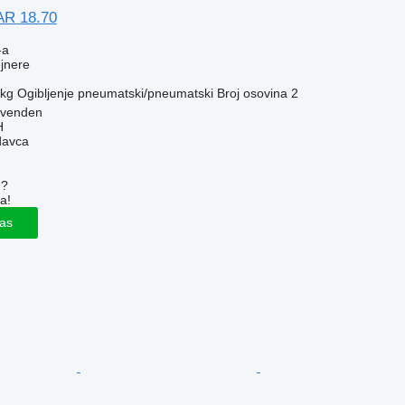
AR 18.70
-a
ejnere
 kg
Ogibljenje
pneumatski/pneumatski
Broj osovina
2
ovenden
H
davca
u?
a!
las