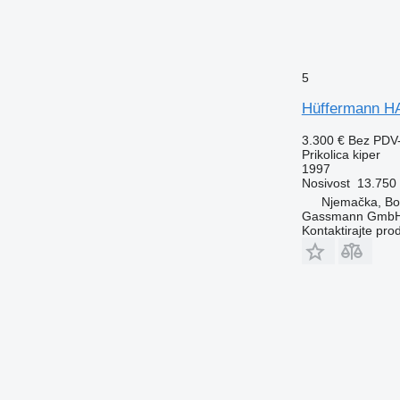
5
Hüffermann H
3.300 €
Bez PDV
Prikolica kiper
1997
Nosivost
13.750
Njemačka, B
Gassmann Gmb
Kontaktirajte pro