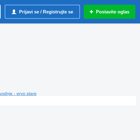
Prijavi se / Registrujte se
Postavite oglas
vodnje - prvo stare