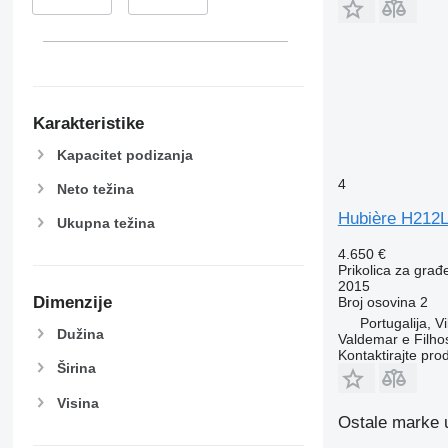
Karakteristike
Kapacitet podizanja
4
Neto težina
Hubière H212
Ukupna težina
4.650 €
Prikolica za građ
2015
Dimenzije
Broj osovina
2
Portugalija, 
Dužina
Valdemar e Filho
Kontaktirajte pro
Širina
Visina
Ostale marke u 