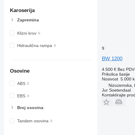
Karoserija
Zapremina
Klizni krov
Hidraulična rampa
9
BW 1200
4.500 €
Bez PDV
Osovine
Prikolica šasije
Nosivost
5.000 k
ABS
Nizozemska, 
Jur Soetendaal
Kontaktirajte pro
EBS
Broj osovina
Tandem osovina