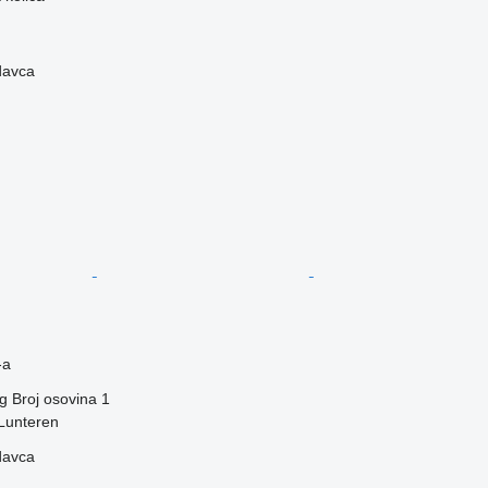
davca
-a
g
Broj osovina
1
Lunteren
davca