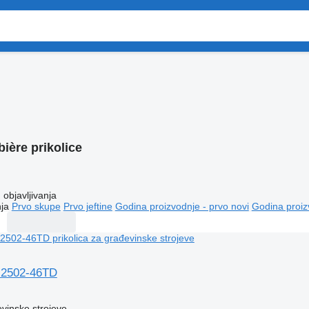
ière prikolice
objavljivanja
ja
Prvo skupe
Prvo jeftine
Godina proizvodnje - prvo novi
Godina proiz
M2502-46TD
evinske strojeve