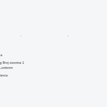
-a
g
Broj osovina
1
Lunteren
davca