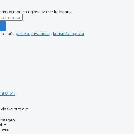
 primanje novih oglasa iz ove kategorije
e na našu
politiku privatnosti
i
korisnički ugovor
.
502 25
evinske strojeve
ormagen
mbH
davca