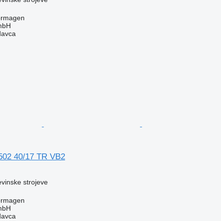
ormagen
mbH
davca
502 40/17 TR VB2
evinske strojeve
ormagen
mbH
davca