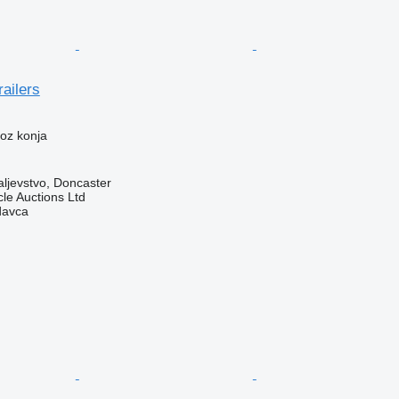
railers
voz konja
aljevstvo, Doncaster
le Auctions Ltd
davca