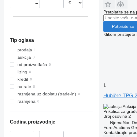
–
Pretplatite se na
Potpišite se
Klikom pristajet
Tip oglasa
prodaja
aukcija
od proizvođača
lizing
kredit
1
na rate
razmjena uz doplatu (trade-in)
Hubière TPG 2
razmjena
Aukcija
Prikolica za građ
Broj osovina
2
Godina proizvodnje
Njemačka, D
Euro Auctions G
Kontaktirajte pro
–