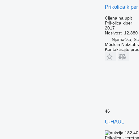
Prikolica kiper
Cijena na upit
Prikolica kiper
2017
Nosivost
12.880
Njemačka, S
Möslein Nutzfah
Kontaktirajte pro
46
U-HAUL
182,40
Prikolica - teretn