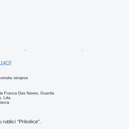
L14CF
evinske strojeve
Vila Franca Das Naves, Guarda
s, Lda.
davca
rublici "Prikolice".