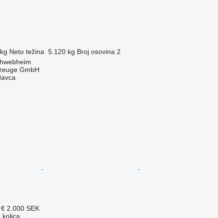
 kg
Neto težina
5.120 kg
Broj osovina
2
chwebheim
rzeuge GmbH
davca
 €
2.000 SEK
a kolica