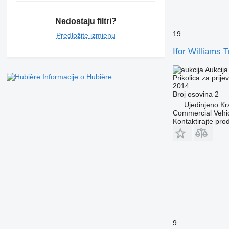
Nedostaju filtri?
19
Predložite izmjenu
Ifor Williams T
Aukcija
Informacije o Hubière
Prikolica za prije
2014
Broj osovina
2
Ujedinjeno Kr
Commercial Vehic
Kontaktirajte pro
9