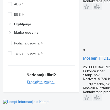
Kontaktirajte pro
ABS
EBS
Ogibljenje
Marka osovine
Podizna osovina
9
Tandem osovina
Möslein TTD1
25.900 €
Bez PD
Prikolica kiper
Nedostaju filtri?
Stanje
novi
Nosivost
9.720 k
Predložite izmjenu
Njemačka, S
Möslein Nutzfah
Kontaktirajte pro
Informacije o Kempf