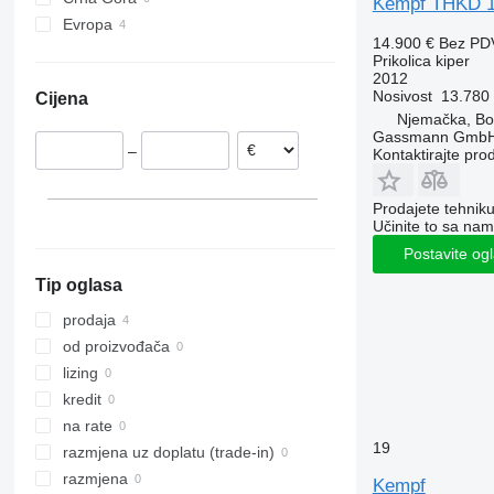
Kempf THKD 
T701 HP
Evropa
14.900 €
Bez PD
T780
Njemačka
Prikolica kiper
T900
Mađarska
2012
Nosivost
13.780
Cijena
Austrija
Njemačka, B
Gassmann Gmb
–
Kontaktirajte pro
Prodajete tehnik
Učinite to sa nam
Postavite og
Tip oglasa
prodaja
od proizvođača
lizing
kredit
na rate
19
razmjena uz doplatu (trade-in)
razmjena
Kempf