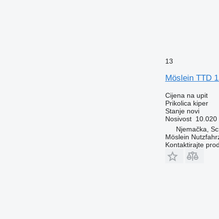
13
Möslein TTD 1
Cijena na upit
Prikolica kiper
Stanje
novi
Nosivost
10.020
Njemačka, S
Möslein Nutzfah
Kontaktirajte pro