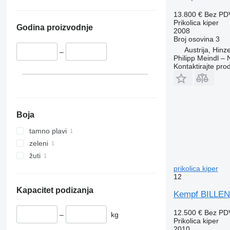
13.800 €
Bez PD
Prikolica kiper
Godina proizvodnje
2008
Broj osovina
3
Austrija, Hin
–
Philipp Meindl –
Kontaktirajte pro
Boja
tamno plavi
zeleni
žuti
prikolica kiper
12
Kapacitet podizanja
Kempf BILL
12.500 €
Bez PD
–
kg
Prikolica kiper
2010