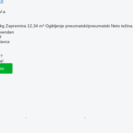
18
V-a
 kg
Zapremina
12,34 m³
Ogibljenje
pneumatski/pneumatski
Neto težina
ovenden
H
davca
u?
a!
las