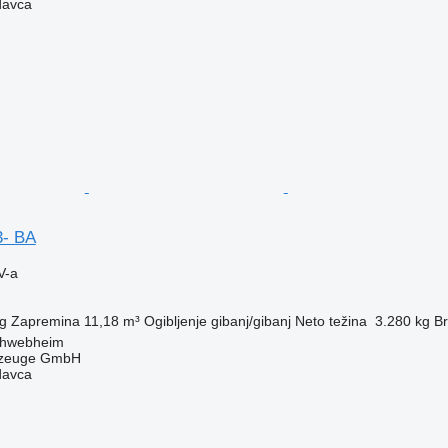
davca
3- BA
V-a
g
Zapremina
11,18 m³
Ogibljenje
gibanj/gibanj
Neto težina
3.280 kg
Br
chwebheim
rzeuge GmbH
davca