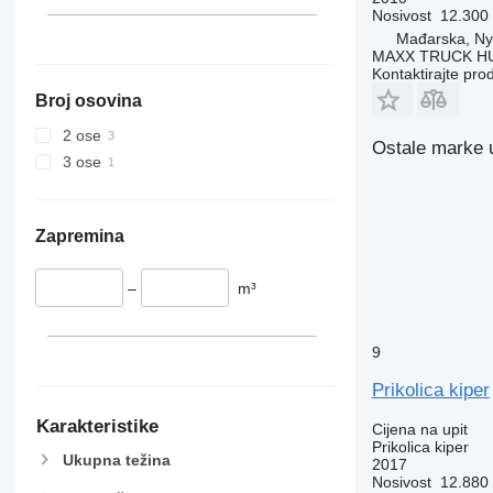
Nosivost
12.300
Mađarska, Ny
MAXX TRUCK HU
Kontaktirajte pro
Broj osovina
2 ose
Ostale marke u 
3 ose
Zapremina
–
m³
9
Prikolica kiper
Karakteristike
Cijena na upit
Prikolica kiper
Ukupna težina
2017
Nosivost
12.880