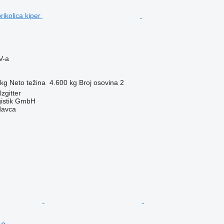
V-a
 kg
Neto težina
4.600 kg
Broj osovina
2
zgitter
gistik GmbH
davca