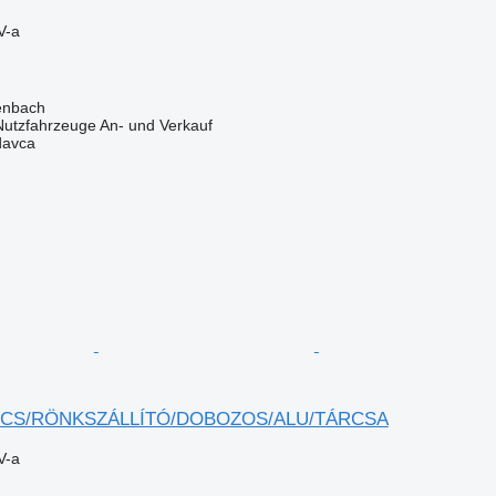
V-a
zenbach
 Nutzfahrzeuge An- und Verkauf
davca
ENCS/RÖNKSZÁLLÍTÓ/DOBOZOS/ALU/TÁRCSA
V-a