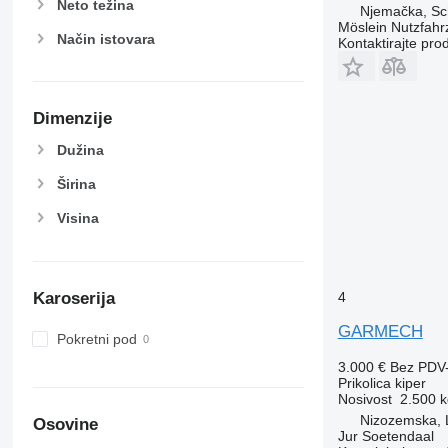
Neto težina
Njemačka, S
Möslein Nutzfah
Način istovara
Kontaktirajte pro
Dimenzije
Dužina
Širina
Visina
4
Karoserija
GARMECH
Pokretni pod
3.000 €
Bez PDV
Prikolica kiper
Nosivost
2.500 k
Nizozemska, 
Osovine
Jur Soetendaal