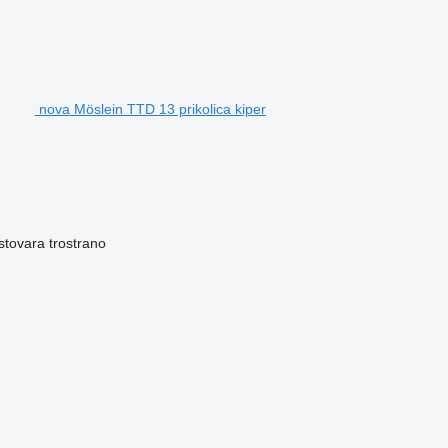
nova Möslein TTD 13 prikolica kiper
stovara
trostrano