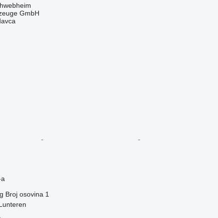
chwebheim
rzeuge GmbH
davca
-a
g
Broj osovina
1
Lunteren