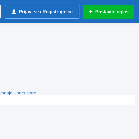
Prijavi se / Registrujte se
Postavite oglas
vodnje - prvo stare