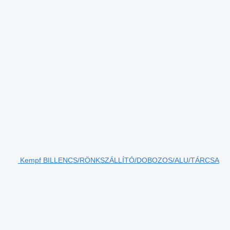
Kempf BILLENCS/RÖNKSZÁLLÍTÓ/DOBOZOS/ALU/TÁRCSA