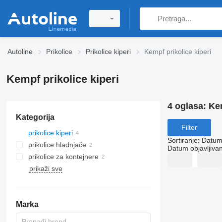
Autoline
Prikolice
Prikolice kiperi
Kempf prikolice kiperi
Kempf prikolice kiperi
4 oglasa:
Kem
Kategorija
Filter
prikolice kiperi
Sortiranje
:
Datum 
prikolice hladnjače
Datum objavljivan
prikolice za kontejnere
prikaži sve
Marka