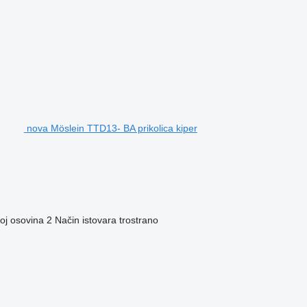
nova Möslein TTD13- BA prikolica kiper
oj osovina
2
Način istovara
trostrano