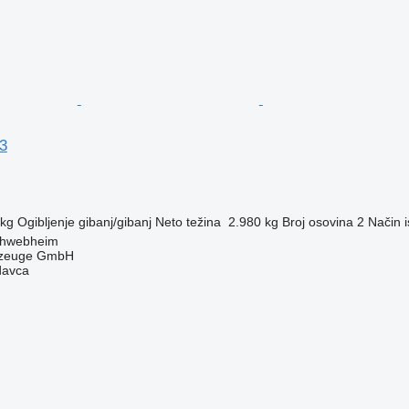
3
 kg
Ogibljenje
gibanj/gibanj
Neto težina
2.980 kg
Broj osovina
2
Način i
chwebheim
rzeuge GmbH
davca