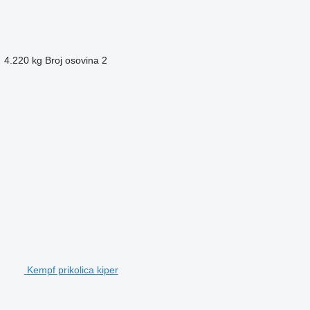
4.220 kg
Broj osovina
2
Kempf prikolica kiper