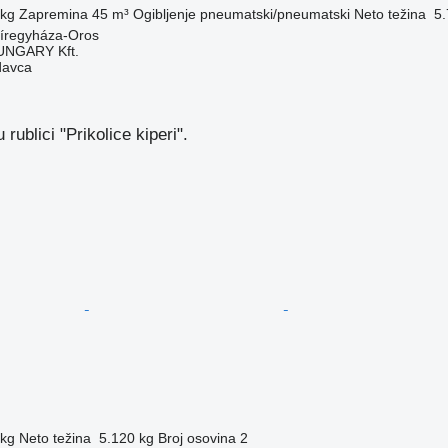
 kg
Zapremina
45 m³
Ogibljenje
pneumatski/pneumatski
Neto težina
5.
íregyháza-Oros
NGARY Kft.
davca
rublici "Prikolice kiperi".
 kg
Neto težina
5.120 kg
Broj osovina
2