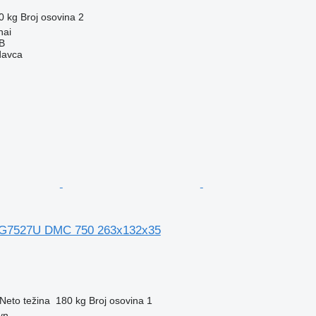
0 kg
Broj osovina
2
nai
AB
davca
G7527U DMC 750 263x132x35
Neto težina
180 kg
Broj osovina
1
yn