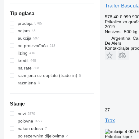
Trailer Bascu
Tip oglasa
578,40 €
999.90
Prikolica za građ
prodaja
2019
najam
Nosivost
500 kg
Argentina, Ca
aukcija
De Alers
od proizvođača
Kontaktirajte pro
lizing
kredit
na rate
razmjena uz doplatu (trade-in)
razmjena
Stanje
27
novi
Trax
polovne
nakon udesa
4.000 
po rezervnim dijelovima
Prikolica kiper