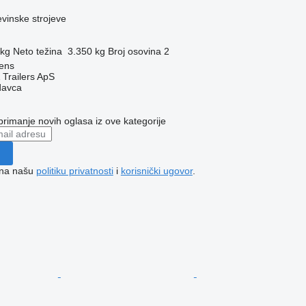
evinske strojeve
 kg
Neto težina
3.350 kg
Broj osovina
2
ens
 Trailers ApS
davca
 primanje novih oglasa iz ove kategorije
e na našu
politiku privatnosti
i
korisnički ugovor
.