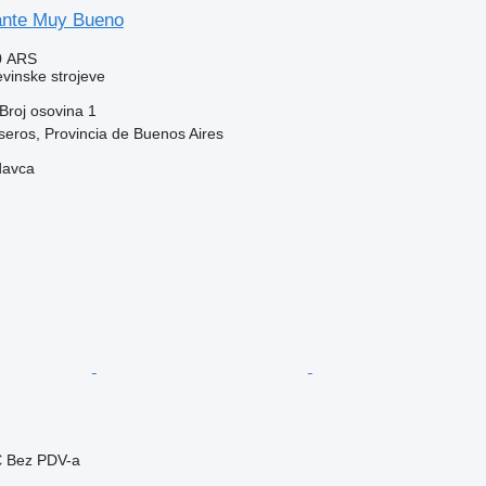
lante Muy Bueno
0 ARS
evinske strojeve
Broj osovina
1
seros, Provincia de Buenos Aires
davca
€
Bez PDV-a