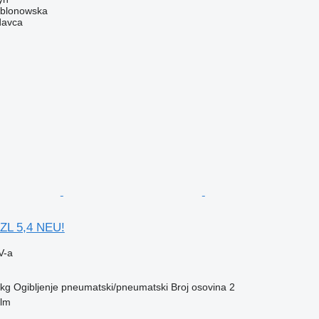
ablonowska
davca
 ZL 5,4 NEU!
V-a
 kg
Ogibljenje
pneumatski/pneumatski
Broj osovina
2
elm