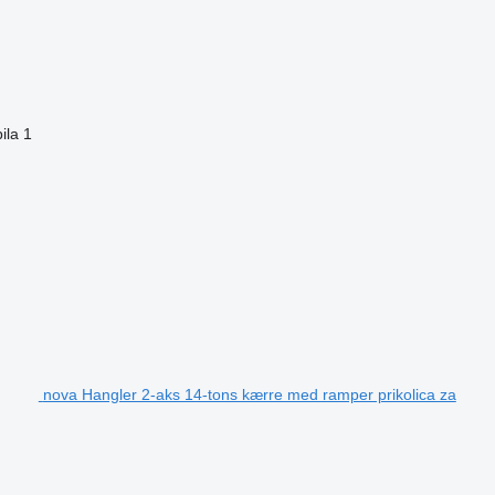
ila
1
nova Hangler 2-aks 14-tons kærre med ramper prikolica za