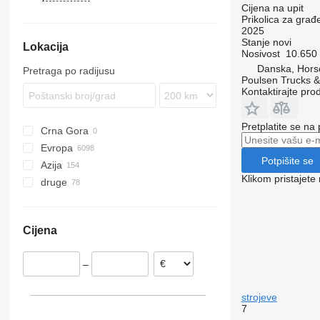
Cijena na upit
SDS
HT
ZZ
ZW
TP
TXD
T285
KO
TPA
ZP
TCH
Trio
Universal
BDF
PRS
Prikolica za građ
TDK
HUK
TTT
T286
MEGA
Uno
PS
2025
Stanje
novi
Lokacija
TMK
Xanthos Aero
Tandem
T663
S-series
Nosivost
10.650
TPS
T669
SCB
Danska, Hors
Pretraga po radijusu
Poulsen Trucks &
TSK
T672
SGF
Kontaktirajte pro
TTS
T679
SKI
TWP
T680
ZKI
Pretplatite se na
Crna Gora
ZPS
T683
ZKO
Evropa
ZWP
T700
ZWF
Potpišite se
Azija
Poljska
T900
Klikom pristajet
druge
Njemačka
Kina
Nizozemska
Turska
Ukrajina
Danska
Uzbekistan
Argentina
Cijena
Švedska
Kazahstan
Čile
Norveška
Kolumbija
–
Belgija
Rumunija
strojeve
prikaži sve
7