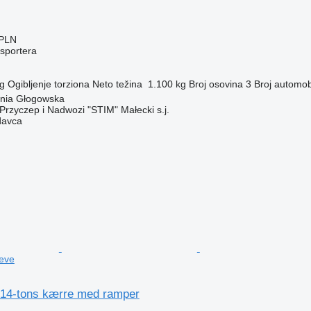
 PLN
nsportera
g
Ogibljenje
torziona
Neto težina
1.100 kg
Broj osovina
3
Broj automob
ynia Głogowska
Przyczep i Nadwozi "STIM" Małecki s.j.
davca
jeve
 14-tons kærre med ramper