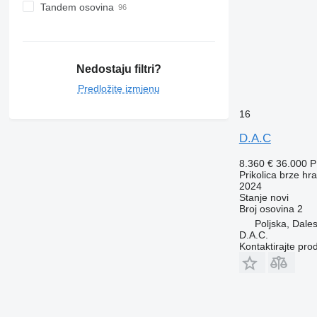
Tandem osovina
Nedostaju filtri?
Predložite izmjenu
16
D.A.C
8.360 €
36.000 
Prikolica brze hr
2024
Stanje
novi
Broj osovina
2
Poljska, Dale
D.A.C.
Kontaktirajte pro