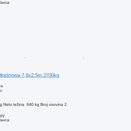
davca
łodziowa 7,8x2.5m 2700kg
-a
ac
g
Neto težina
640 kg
Broj osovina
2
epy
davca