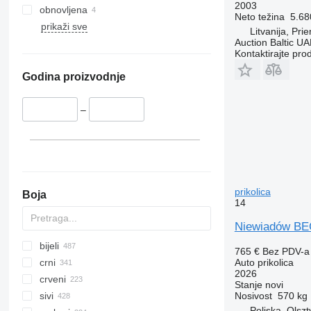
2003
obnovljena
Neto težina
5.68
prikaži sve
Litvanija, Prie
Auction Baltic U
Kontaktirajte pro
Godina proizvodnje
–
prikolica
Boja
14
Niewiadów BE
bijeli
765 €
Bez PDV-a
crni
Auto prikolica
2026
crveni
Stanje
novi
sivi
Nosivost
570 kg
Poljska, Olszt