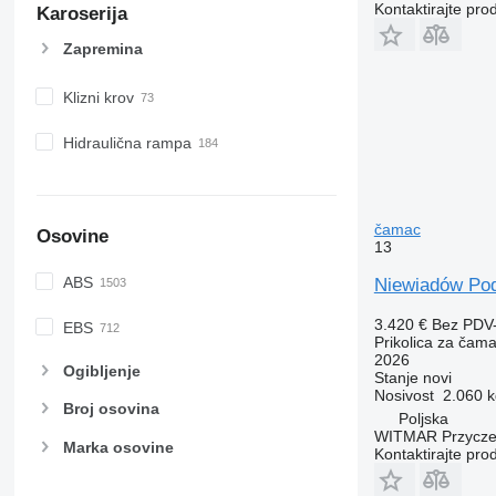
Kontaktirajte pro
Karoserija
Zapremina
Klizni krov
Hidraulična rampa
čamac
Osovine
13
ABS
Niewiadów Pod
3.420 €
Bez PDV
EBS
Prikolica za čam
2026
Ogibljenje
Stanje
novi
Nosivost
2.060 k
Broj osovina
Poljska
WITMAR Przycz
Marka osovine
Kontaktirajte pro