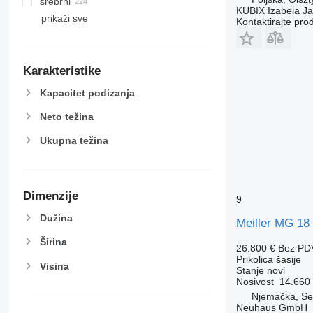
srebrni
KUBIX Izabela J
prikaži sve
Kontaktirajte pro
Karakteristike
Kapacitet podizanja
Neto težina
Ukupna težina
Dimenzije
9
Dužina
Meiller MG 18
Širina
26.800 €
Bez PD
Prikolica šasije
Visina
Stanje
novi
Nosivost
14.660
Njemačka, S
Neuhaus GmbH