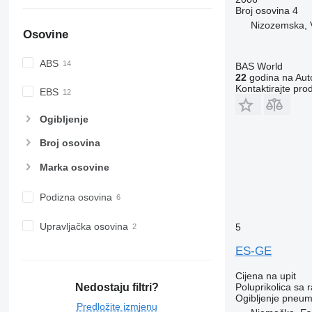
Broj osovina
4
Nizozemska, 
Osovine
ABS
BAS World
22
godina na Auto
Kontaktirajte pro
EBS
Ogibljenje
Broj osovina
Marka osovine
Podizna osovina
Upravljačka osovina
5
ES-GE
Cijena na upit
Poluprikolica sa
Nedostaju filtri?
Ogibljenje
pneuma
Predložite izmjenu