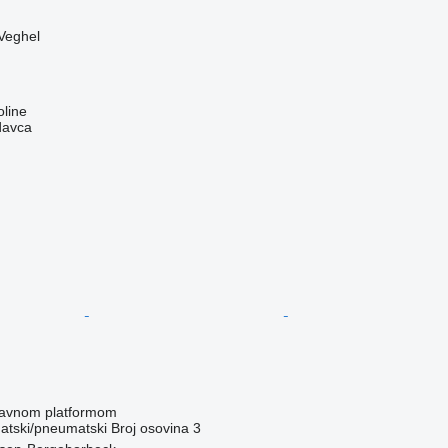
Veghel
line
davca
 ravnom platformom
tski/pneumatski
Broj osovina
3