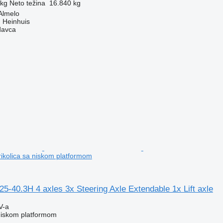
 kg
Neto težina
16.840 kg
Almelo
 Heinhuis
davca
prikolica sa niskom platformom
-40.3H 4 axles 3x Steering Axle Extendable 1x Lift axle
V-a
 niskom platformom