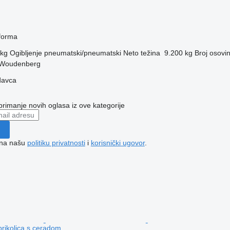
tforma
 kg
Ogibljenje
pneumatski/pneumatski
Neto težina
9.200 kg
Broj osovi
 Woudenberg
davca
 primanje novih oglasa iz ove kategorije
e na našu
politiku privatnosti
i
korisnički ugovor
.
rikolica s ceradom