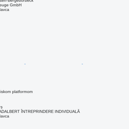
sen-Bergeborbeck
zeuge GmbH
davca
 niskom platformom
rș
ADALBERT ÎNTREPRINDERE INDIVIDUALĂ
davca