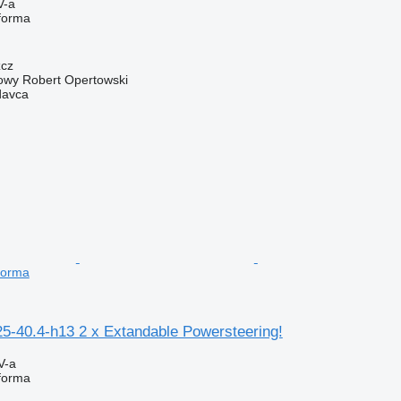
V-a
tforma
zcz
owy Robert Opertowski
davca
tforma
5-40.4-h13 2 x Extandable Powersteering!
V-a
tforma