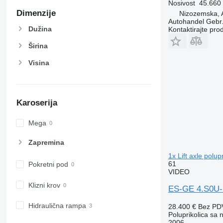
Nosivost
45.660
Dimenzije
Nizozemska, 
Autohandel Gebr.
Dužina
Kontaktirajte pro
Širina
Visina
Karoserija
Mega
Zapremina
1x Lift axle polu
61
Pokretni pod
VIDEO
Klizni krov
ES-GE 4.S0U-25
Hidraulična rampa
28.400 €
Bez PD
Poluprikolica sa
2006