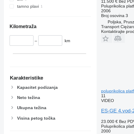
11.500 €
Bez PD
Poluprikolica pla
tamno plavi
2006
Broj osovina
3
Poljska, Prus
Kilometraža
Transport Ciężar
Kontaktirajte pro
–
km
Karakteristike
Kapacitet podizanja
poluprikolica pla
11
Neto težina
VIDEO
Ukupna težina
ES-GE 4.vod-2
Visina petog točka
23.000 €
Bez PD
Poluprikolica pla
2000