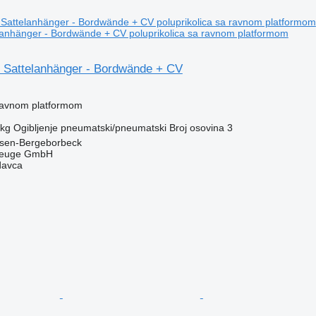
anhänger - Bordwände + CV poluprikolica sa ravnom platformom
Sattelanhänger - Bordwände + CV
 ravnom platformom
 kg
Ogibljenje
pneumatski/pneumatski
Broj osovina
3
sen-Bergeborbeck
zeuge GmbH
davca