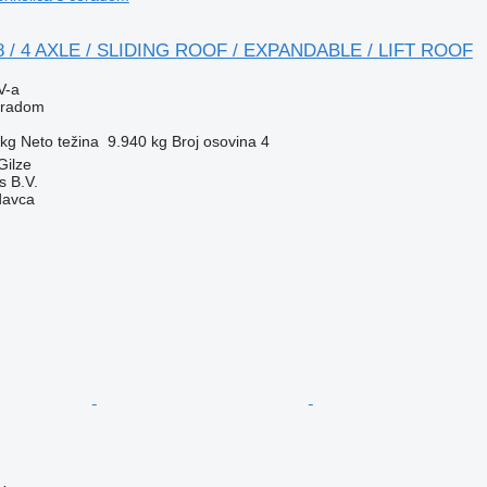
 / 4 AXLE / SLIDING ROOF / EXPANDABLE / LIFT ROOF
V-a
ceradom
 kg
Neto težina
9.940 kg
Broj osovina
4
Gilze
s B.V.
davca