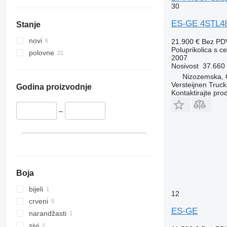
30
ES-GE 4STL48
Stanje
novi
21.900 €
Bez PD
Poluprikolica s 
polovne
2007
Nosivost
37.660
Nizozemska, 
Versteijnen Truck
Godina proizvodnje
Kontaktirajte pro
–
Boja
bijeli
12
crveni
ES-GE
narandžasti
sivi