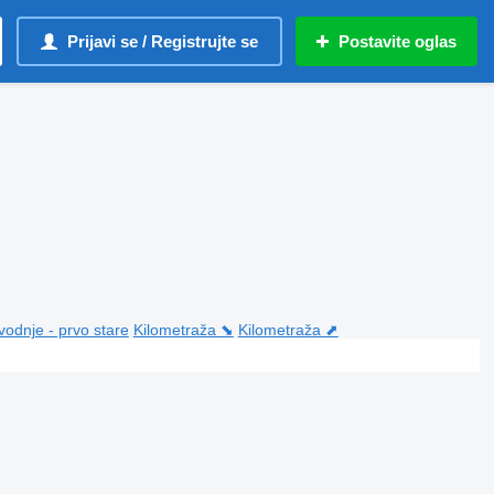
Prijavi se / Registrujte se
Postavite oglas
vodnje - prvo stare
Kilometraža ⬊
Kilometraža ⬈