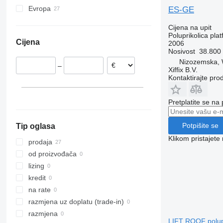
Evropa
ES-GE
Nizozemska
Cijena na upit
Njemačka
Poluprikolica pla
Cijena
2006
Letonija
Nosivost
38.800
Hrvatska
Nizozemska,
–
Rumunija
Xiffix B.V.
Kontaktirajte pro
Poljska
Danska
Pretplatite se na
Potpišite se
Tip oglasa
Klikom pristajet
prodaja
od proizvođača
lizing
kredit
na rate
razmjena uz doplatu (trade-in)
razmjena
LIFT ROOF polup