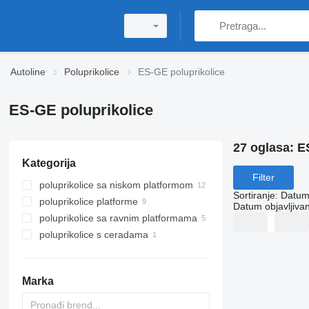
Autoline
Poluprikolice
ES-GE poluprikolice
ES-GE poluprikolice
27 oglasa:
E
Kategorija
Filter
poluprikolice sa niskom platformom
Sortiranje
:
Datum 
poluprikolice platforme
Datum objavljivan
poluprikolice sa ravnim platformama
poluprikolice s ceradama
Marka