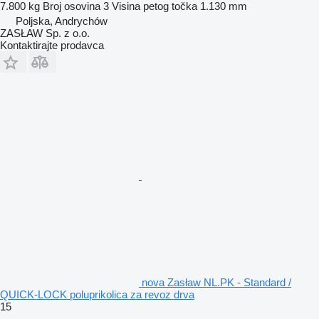
7.800 kg
Broj osovina
3
Visina petog točka
1.130 mm
Poljska, Andrychów
ZASŁAW Sp. z o.o.
Kontaktirajte prodavca
nova Zasław NL.PK - Standard /
QUICK-LOCK poluprikolica za revoz drva
15