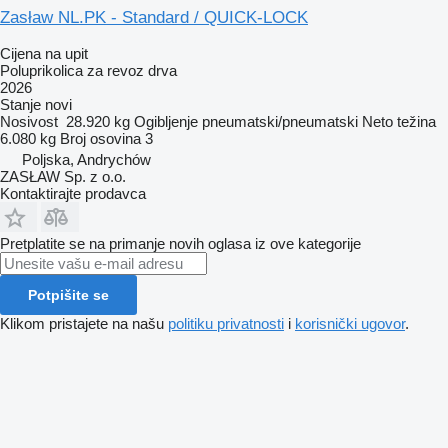
Zasław NL.PK - Standard / QUICK-LOCK
Cijena na upit
Poluprikolica za revoz drva
2026
Stanje
novi
Nosivost
28.920 kg
Ogibljenje
pneumatski/pneumatski
Neto težina
6.080 kg
Broj osovina
3
Poljska, Andrychów
ZASŁAW Sp. z o.o.
Kontaktirajte prodavca
Pretplatite se na primanje novih oglasa iz ove kategorije
Potpišite se
Klikom pristajete na našu
politiku privatnosti
i
korisnički ugovor
.