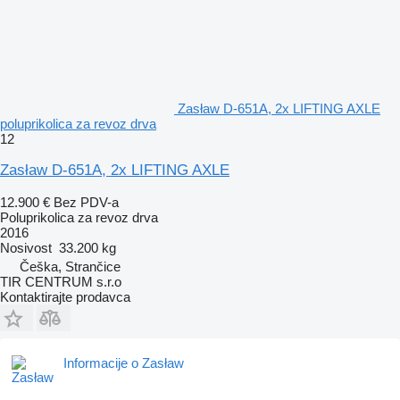
Zasław D-651A, 2x LIFTING AXLE
poluprikolica za revoz drva
12
Zasław D-651A, 2x LIFTING AXLE
12.900 €
Bez PDV-a
Poluprikolica za revoz drva
2016
Nosivost
33.200 kg
Češka, Strančice
TIR CENTRUM s.r.o
Kontaktirajte prodavca
Informacije o Zasław