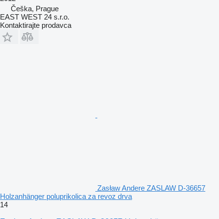
Češka, Prague
EAST WEST 24 s.r.o.
Kontaktirajte prodavca
Zasław Andere ZASLAW D-36657
Holzanhänger poluprikolica za revoz drva
14