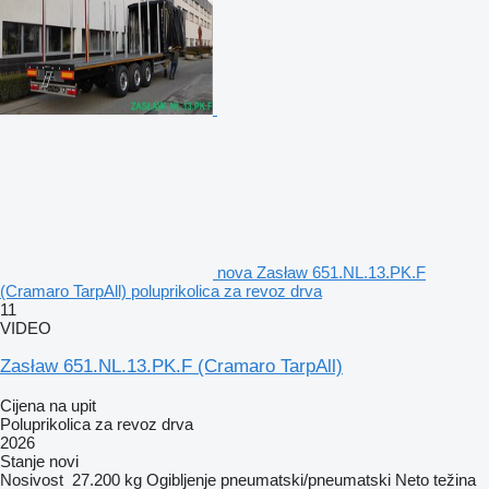
nova Zasław 651.NL.13.PK.F
(Cramaro TarpAll) poluprikolica za revoz drva
11
VIDEO
Zasław 651.NL.13.PK.F (Cramaro TarpAll)
Cijena na upit
Poluprikolica za revoz drva
2026
Stanje
novi
Nosivost
27.200 kg
Ogibljenje
pneumatski/pneumatski
Neto težina