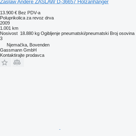
Zasław Andere ZASLAW D-36657 Holzanhänger
13.900 €
Bez PDV-a
Poluprikolica za revoz drva
2009
1.001 km
Nosivost
18.880 kg
Ogibljenje
pneumatski/pneumatski
Broj osovina
3
Njemačka, Bovenden
Gassmann GmbH
Kontaktirajte prodavca