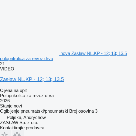
nova Zasław NL.KP - 12; 13; 13.5
poluprikolica za revoz drva
21
VIDEO
Zasław NL.KP - 12; 13; 13.5
Cijena na upit
Poluprikolica za revoz drva
2026
Stanje
novi
Ogibljenje
pneumatski/pneumatski
Broj osovina
3
Poljska, Andrychów
ZASŁAW Sp. z o.o.
Kontaktirajte prodavca