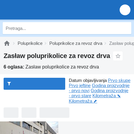
Poluprikolice
Poluprikolice za revoz drva
Zasław polup
Zasław poluprikolice za revoz drva
6 oglasa:
Zasław poluprikolice za revoz drva
Datum objavljivanja
Prvo skupe
Prvo jeftine
Godina proizvodnje
- prvo novi
Godina proizvodnje
- prvo stare
Kilometraža ⬊
Kilometraža ⬈