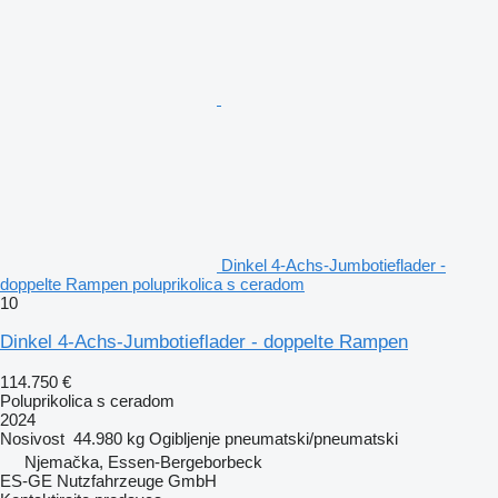
Dinkel 4-Achs-Jumbotieflader -
doppelte Rampen poluprikolica s ceradom
10
Dinkel 4-Achs-Jumbotieflader - doppelte Rampen
114.750 €
Poluprikolica s ceradom
2024
Nosivost
44.980 kg
Ogibljenje
pneumatski/pneumatski
Njemačka, Essen-Bergeborbeck
ES-GE Nutzfahrzeuge GmbH