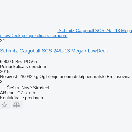
Schmitz Cargobull SCS 24/L-13 Mega
/ LowDeck poluprikolica s ceradom
24
Schmitz Cargobull SCS 24/L-13 Mega / LowDeck
6.900 €
Bez PDV-a
Poluprikolica s ceradom
2015
Nosivost
28.042 kg
Ogibljenje
pneumatski/pneumatski
Broj osovina
3
Češka, Nové Strašecí
AR car - CZ s. r. o
Kontaktirajte prodavca