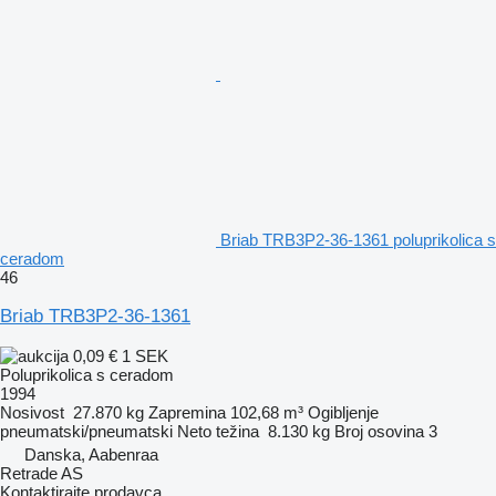
Briab TRB3P2-36-1361 poluprikolica s
ceradom
46
Briab TRB3P2-36-1361
0,09 €
1 SEK
Poluprikolica s ceradom
1994
Nosivost
27.870 kg
Zapremina
102,68 m³
Ogibljenje
pneumatski/pneumatski
Neto težina
8.130 kg
Broj osovina
3
Danska, Aabenraa
Retrade AS
Kontaktirajte prodavca