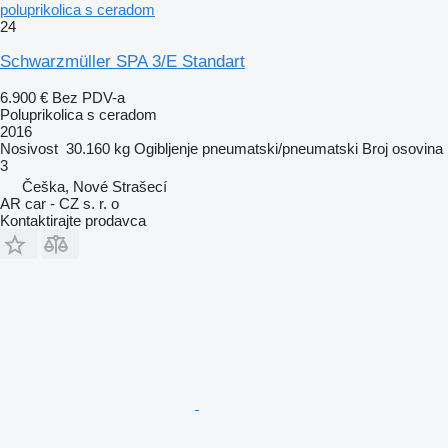
poluprikolica s ceradom
24
Schwarzmüller SPA 3/E Standart
6.900 €
Bez PDV-a
Poluprikolica s ceradom
2016
Nosivost
30.160 kg
Ogibljenje
pneumatski/pneumatski
Broj osovina
3
Češka, Nové Strašecí
AR car - CZ s. r. o
Kontaktirajte prodavca