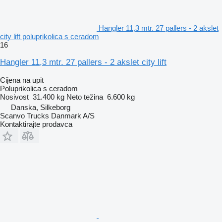
Hangler 11,3 mtr. 27 pallers - 2 akslet
city lift poluprikolica s ceradom
16
Hangler 11,3 mtr. 27 pallers - 2 akslet city lift
Cijena na upit
Poluprikolica s ceradom
Nosivost
31.400 kg
Neto težina
6.600 kg
Danska, Silkeborg
Scanvo Trucks Danmark A/S
Kontaktirajte prodavca