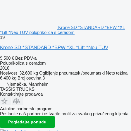
Krone SD *STANDARD *BPW *XL
*Lift *Neu TÜV poluprikolica s ceradom
19
Krone SD *STANDARD *BPW *XL *Lift *Neu TÜV
9.500 €
Bez PDV-a
Poluprikolica s ceradom
2018
Nosivost
32.600 kg
Ogibljenje
pneumatski/pneumatski
Neto težina
6.400 kg
Broj osovina
3
Njemačka, Mannheim
TASSIS TRUCKS
Kontaktirajte prodavca
Autoline partnerski program
Postanite naš partner i ostvarite profit za svakog privučenog klijenta
Pogledajte ponudu