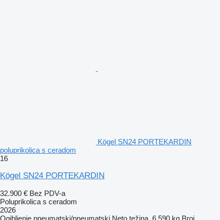
Kögel SN24 PORTEKARDIN
poluprikolica s ceradom
16
Kögel SN24 PORTEKARDIN
32.900 €
Bez PDV-a
Poluprikolica s ceradom
2026
Ogibljenje
pneumatski/pneumatski
Neto težina
6.590 kg
Broj