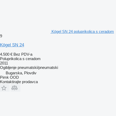
Kögel SN 24 poluprikolica s ceradom
9
Kögel SN 24
4.500 €
Bez PDV-a
Poluprikolica s ceradom
2011
Ogibljenje
pneumatski/pneumatski
Bugarska, Plovdiv
Pimk OOD
Kontaktirajte prodavca