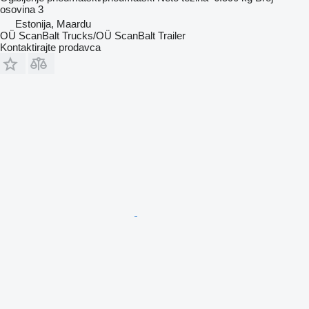
osovina
3
Estonija, Maardu
OÜ ScanBalt Trucks/OÜ ScanBalt Trailer
Kontaktirajte prodavca