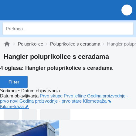
Poluprikolice
Poluprikolice s ceradama
Hangler polup
Hangler poluprikolice s ceradama
4 oglasa:
Hangler poluprikolice s ceradama
Filter
Sortiranje
:
Datum objavljivanja
Datum objavljivanja
Prvo skupe
Prvo jeftine
Godina proizvodnje -
prvo novi
Godina proizvodnje - prvo stare
Kilometraža ⬊
Kilometraža ⬈