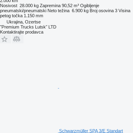
2.000 km
Nosivost
28.000 kg
Zapremina
90,52 m³
Ogibljenje
pneumatski/pneumatski
Neto težina
6.900 kg
Broj osovina
3
Visina
petog točka
1.150 mm
Ukrajina, Ozertse
"Premium Trucks Lutsk" LTD
Kontaktirajte prodavca
Schwarzmüller SPA 3/E Standart