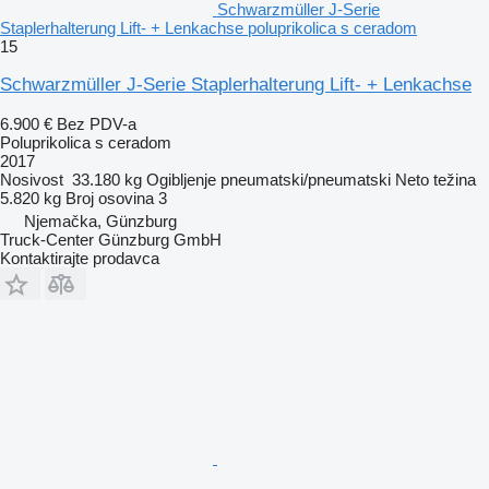
Schwarzmüller J-Serie
Staplerhalterung Lift- + Lenkachse poluprikolica s ceradom
15
Schwarzmüller J-Serie Staplerhalterung Lift- + Lenkachse
6.900 €
Bez PDV-a
Poluprikolica s ceradom
2017
Nosivost
33.180 kg
Ogibljenje
pneumatski/pneumatski
Neto težina
5.820 kg
Broj osovina
3
Njemačka, Günzburg
Truck-Center Günzburg GmbH
Kontaktirajte prodavca