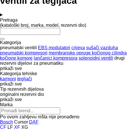
ventili za tegljača
Pretraga
(kataloški broj, marka, model, rezervni dio)
Kategorija
pneumatski ventili
EBS modulatori
crijeva
sušači vazduha
pneumatski kompresori
membranske opruge kočionog cilindra
kočione komore
lančanici kompresora
solenoidni ventili
drugi
rezervni dijelovi za pneumatiku
prikaži sve
Kategorija tehnike
kamioni
tegljači
prikaži sve
Tip rezervnih dijelova
originalni rezervni dio
prikaži sve
Marka
Po ovom zahtjevu ništa nije pronađeno
Bosch
Cursor
DAF
CF
LF
XF
XG