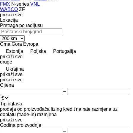
FMX
N-series
VNL
WABCO
ZF
prikaži sve
Lokacija
Pretraga po radijusu
Crna Gora
Evropa
Estonija
Poljska
Portugalija
prikaži sve
druge
Ukrajina
prikaži sve
prikaži sve
Cijena
–
Tip oglasa
prodaja
od proizvođača
lizing
kredit
na rate
razmjena uz
doplatu (trade-in)
razmjena
prikaži sve
Godina proizvodnje
–