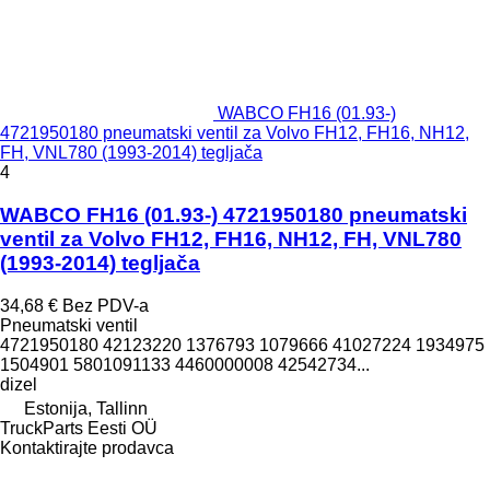
WABCO FH16 (01.93-)
4721950180 pneumatski ventil za Volvo FH12, FH16, NH12,
FH, VNL780 (1993-2014) tegljača
4
WABCO FH16 (01.93-) 4721950180 pneumatski
ventil za Volvo FH12, FH16, NH12, FH, VNL780
(1993-2014) tegljača
34,68 €
Bez PDV-a
Pneumatski ventil
4721950180 42123220 1376793 1079666 41027224 1934975
1504901 5801091133 4460000008 42542734...
dizel
Estonija, Tallinn
TruckParts Eesti OÜ
Kontaktirajte prodavca