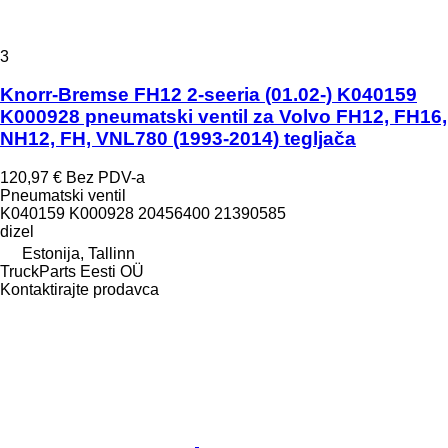
3
Knorr-Bremse FH12 2-seeria (01.02-) K040159
K000928 pneumatski ventil za Volvo FH12, FH16,
NH12, FH, VNL780 (1993-2014) tegljača
120,97 €
Bez PDV-a
Pneumatski ventil
K040159 K000928 20456400 21390585
dizel
Estonija, Tallinn
TruckParts Eesti OÜ
Kontaktirajte prodavca