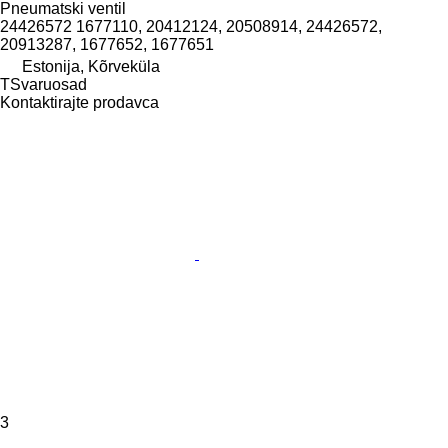
Pneumatski ventil
24426572 1677110, 20412124, 20508914, 24426572,
20913287, 1677652, 1677651
Estonija, Kõrveküla
TSvaruosad
Kontaktirajte prodavca
3