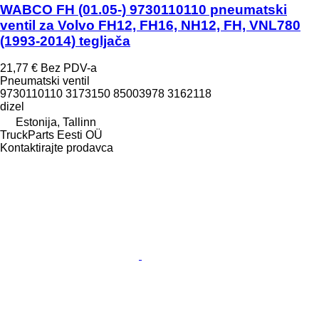
WABCO FH (01.05-) 9730110110 pneumatski
ventil za Volvo FH12, FH16, NH12, FH, VNL780
(1993-2014) tegljača
21,77 €
Bez PDV-a
Pneumatski ventil
9730110110 3173150 85003978 3162118
dizel
Estonija, Tallinn
TruckParts Eesti OÜ
Kontaktirajte prodavca