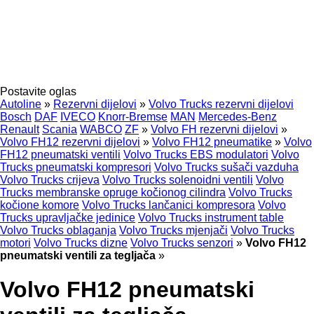
Postavite oglas
Autoline
»
Rezervni dijelovi
»
Volvo Trucks rezervni dijelovi
Bosch
DAF
IVECO
Knorr-Bremse
MAN
Mercedes-Benz
Renault
Scania
WABCO
ZF
»
Volvo FH rezervni dijelovi
»
Volvo FH12 rezervni dijelovi
»
Volvo FH12 pneumatikе
»
Volvo
FH12 pneumatski ventili
Volvo Trucks EBS modulatori
Volvo
Trucks pneumatski kompresori
Volvo Trucks sušači vazduha
Volvo Trucks crijeva
Volvo Trucks solenoidni ventili
Volvo
Trucks membranske opruge kočionog cilindra
Volvo Trucks
kočione komore
Volvo Trucks lančanici kompresora
Volvo
Trucks upravljačke jedinice
Volvo Trucks instrument table
Volvo Trucks oblaganja
Volvo Trucks mjenjači
Volvo Trucks
motori
Volvo Trucks dizne
Volvo Trucks senzori
»
Volvo FH12
pneumatski ventili za tegljača
»
Volvo FH12 pneumatski