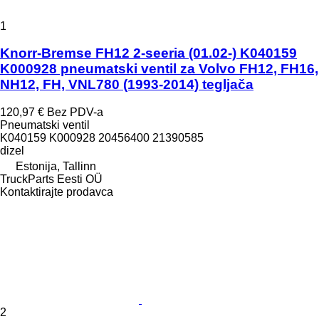
1
Knorr-Bremse FH12 2-seeria (01.02-) K040159
K000928 pneumatski ventil za Volvo FH12, FH16,
NH12, FH, VNL780 (1993-2014) tegljača
120,97 €
Bez PDV-a
Pneumatski ventil
K040159 K000928 20456400 21390585
dizel
Estonija, Tallinn
TruckParts Eesti OÜ
Kontaktirajte prodavca
2