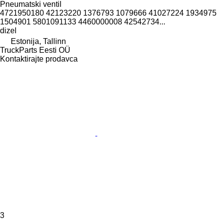
Pneumatski ventil
4721950180 42123220 1376793 1079666 41027224 1934975
1504901 5801091133 4460000008 42542734...
dizel
Estonija, Tallinn
TruckParts Eesti OÜ
Kontaktirajte prodavca
3