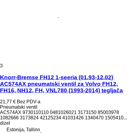
3
Knorr-Bremse FH12 1-seeria (01.93-12.02)
AC574AX pneumatski ventil za Volvo FH12,
FH16, NH12, FH, VNL780 (1993-2014) tegljača
21,77 €
Bez PDV-a
Pneumatski ventil
AC574AX 9730110110 0481026021 3173150 85003978
1082666 3173824 42125234 41031426 1340470 1505410...
dizel
Estonija, Tallinn