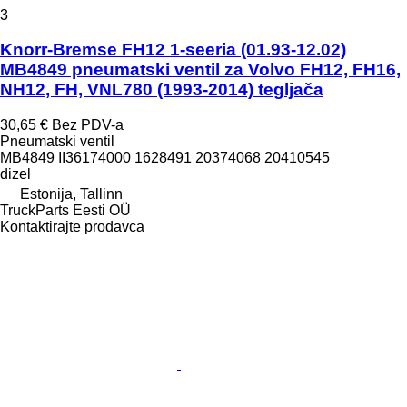
3
Knorr-Bremse FH12 1-seeria (01.93-12.02)
MB4849 pneumatski ventil za Volvo FH12, FH16,
NH12, FH, VNL780 (1993-2014) tegljača
30,65 €
Bez PDV-a
Pneumatski ventil
MB4849 II36174000 1628491 20374068 20410545
dizel
Estonija, Tallinn
TruckParts Eesti OÜ
Kontaktirajte prodavca