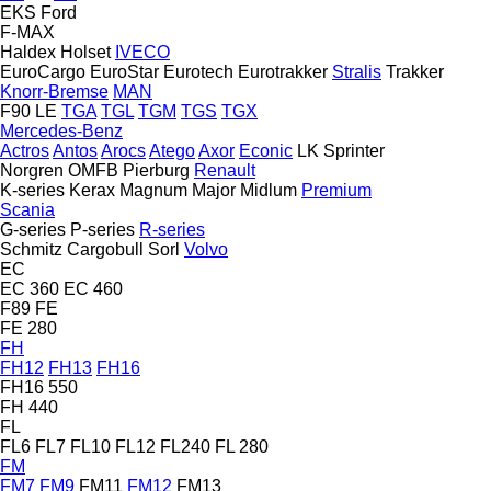
EKS
Ford
F-MAX
Haldex
Holset
IVECO
EuroCargo
EuroStar
Eurotech
Eurotrakker
Stralis
Trakker
Knorr-Bremse
MAN
F90
LE
TGA
TGL
TGM
TGS
TGX
Mercedes-Benz
Actros
Antos
Arocs
Atego
Axor
Econic
LK
Sprinter
Norgren
OMFB
Pierburg
Renault
K-series
Kerax
Magnum
Major
Midlum
Premium
Scania
G-series
P-series
R-series
Schmitz Cargobull
Sorl
Volvo
EC
EC 360
EC 460
F89
FE
FE 280
FH
FH12
FH13
FH16
FH16 550
FH 440
FL
FL6
FL7
FL10
FL12
FL240
FL 280
FM
FM7
FM9
FM11
FM12
FM13