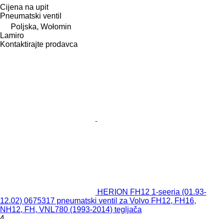
Cijena na upit
Pneumatski ventil
Poljska, Wołomin
Lamiro
Kontaktirajte prodavca
HERION FH12 1-seeria (01.93-
12.02) 0675317 pneumatski ventil za Volvo FH12, FH16,
NH12, FH, VNL780 (1993-2014) tegljača
4