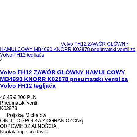
Volvo FH12 ZAWÓR GŁÓWNY
HAMULCOWY MB4690 KNORR K02878 pneumatski ventil za
Volvo FH12 tegljača
4
Volvo FH12 ZAWÓR GŁÓWNY HAMULCOWY
MB4690 KNORR K02878 pneumatski ventil za
Volvo FH12 tegljača
46,45 €
200 PLN
Pneumatski ventil
K02878
Poljska, Michałów
QINDITO SPÓŁKA Z OGRANICZONĄ
ODPOWIEDZIALNOŚCIĄ
Kontaktirajte prodavca