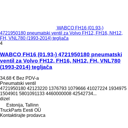
WABCO FH16 (01.93-)
4721950180 pneumatski ventil za Volvo FH12, FH16, NH12,
FH, VNL780 (1993-2014) tegljača
4
WABCO FH16 (01.93-) 4721950180 pneumatski
ventil za Volvo FH12, FH16, NH12, FH, VNL780
(1993-2014) tegljača
34,68 €
Bez PDV-a
Pneumatski ventil
4721950180 42123220 1376793 1079666 41027224 1934975
1504901 5801091133 4460000008 42542734...
dizel
Estonija, Tallinn
TruckParts Eesti OÜ
Kontaktirajte prodavca