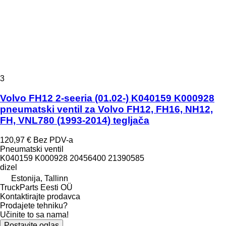
3
Volvo FH12 2-seeria (01.02-) K040159 K000928
pneumatski ventil za Volvo FH12, FH16, NH12,
FH, VNL780 (1993-2014) tegljača
120,97 €
Bez PDV-a
Pneumatski ventil
K040159 K000928 20456400 21390585
dizel
Estonija, Tallinn
TruckParts Eesti OÜ
Kontaktirajte prodavca
Prodajete tehniku?
Učinite to sa nama!
Postavite oglas