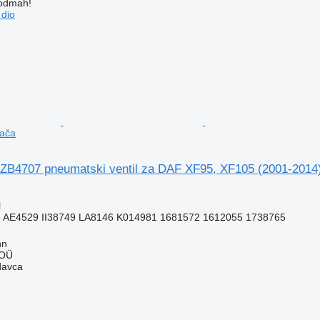
 odmah!
 dio
jača
ZB4707 pneumatski ventil za DAF XF95, XF105 (2001-2014)
l
 AE4529 II38749 LA8146 K014981 1681572 1612055 1738765
nn
 OÜ
davca