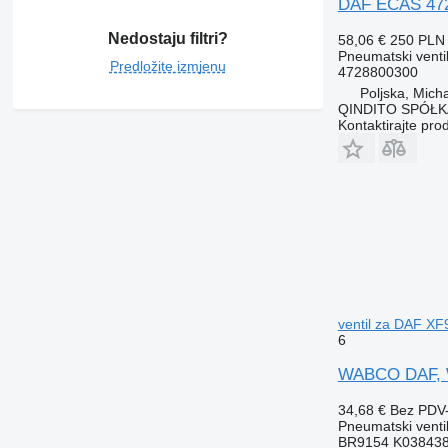
DAF ECAS 4728
Nedostaju filtri?
58,06 €
250 PLN
Pneumatski venti
Predložite izmjenu
4728800300
Poljska, Mich
QINDITO SPÓŁ
Kontaktirajte pro
ventil za DAF XF
6
WABCO DAF, WA
34,68 €
Bez PDV
Pneumatski venti
BR9154 K038438