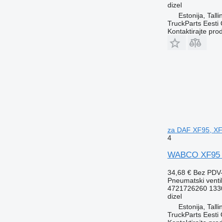
dizel
Estonija, Talli
TruckParts Eesti
Kontaktirajte pro
za DAF XF95, XF
4
WABCO XF95 (0
34,68 €
Bez PDV
Pneumatski venti
4721726260 133
dizel
Estonija, Talli
TruckParts Eesti