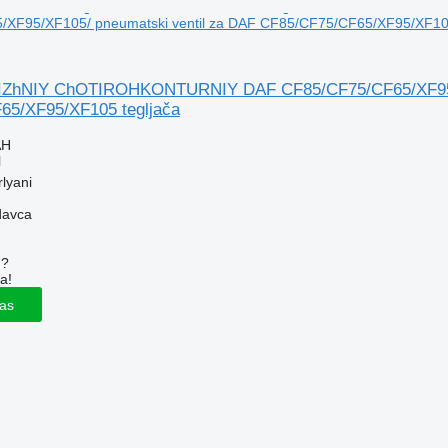
XF95/XF105/ pneumatski ventil za DAF CF85/CF75/CF65/XF95/XF105
hNIY ChOTIROHKONTURNIY DAF CF85/CF75/CF65/XF95/XF
65/XF95/XF105 tegljača
AH
l
rlyani
davca
u?
a!
las