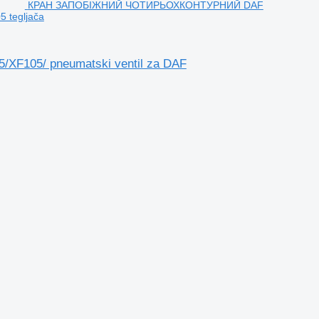
КРАН ЗАПОБІЖНИЙ ЧОТИРЬОХКОНТУРНИЙ DAF
 tegljača
105/ pneumatski ventil za DAF