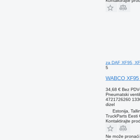
Kontaktirajte pro
za DAF XF95, XF
5
WABCO XF95 (0
34,68 €
Bez PDV
Pneumatski venti
4721726260 133
dizel
Estonija, Talli
TruckParts Eesti
Kontaktirajte pro
Ne može pronaći 