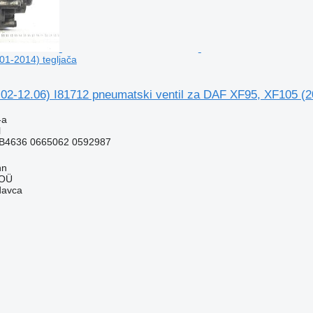
1-2014) tegljača
02-12.06) I81712 pneumatski ventil za DAF XF95, XF105 (2
-a
l
MB4636 0665062 0592987
nn
 OÜ
davca