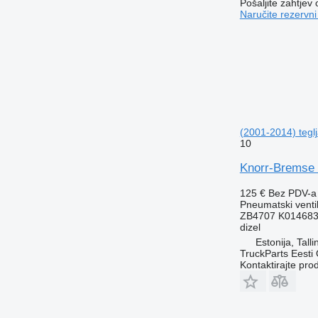
Pošaljite zahtjev
Naručite rezervni
(2001-2014) tegl
10
Knorr-Bremse 
125 €
Bez PDV-a
Pneumatski venti
ZB4707 K014683
dizel
Estonija, Talli
TruckParts Eesti
Kontaktirajte pro