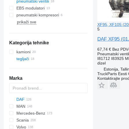
pneumatski ventili
EBS modulatori
pneumatski kompresori
prikaži sve
XF95, XF105 (200
5
DAF XF95 (01.
Kategorija tehnike
67,74 €
Bez PDV
kamioni
Pneumatski venti
I81712 I83925 
tegljači
dizel
Estonija, Talli
TruckParts Eesti
Marka
Kontaktirajte pro
DAF
MAN
CF
F-MAX
EuroCargo
Mercedes-Benz
LF
EuroStar
F90
CF 65
Scania
XF
Eurotech
LE
Actros
K-series
CF 75
LF 45
Volvo
XG
Eurotrakker
TGA
Antos
Kerax
G-series
CF 85
LF 55
XF 95
LF 45 180