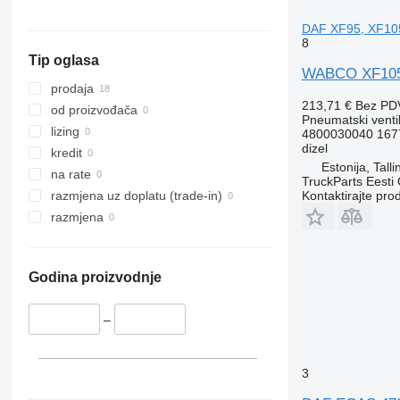
DAF XF95, XF105
8
Tip oglasa
WABCO XF105 (
prodaja
213,71 €
Bez PD
od proizvođača
Pneumatski venti
lizing
4800030040 167
dizel
kredit
Estonija, Talli
na rate
TruckParts Eesti
Kontaktirajte pro
razmjena uz doplatu (trade-in)
razmjena
Godina proizvodnje
–
3