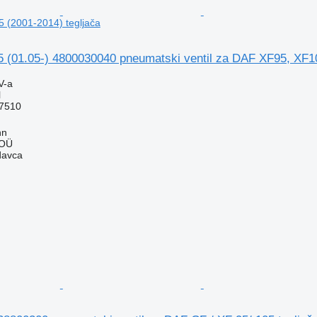
 (2001-2014) tegljača
01.05-) 4800030040 pneumatski ventil za DAF XF95, XF10
V-a
l
7510
nn
 OÜ
davca