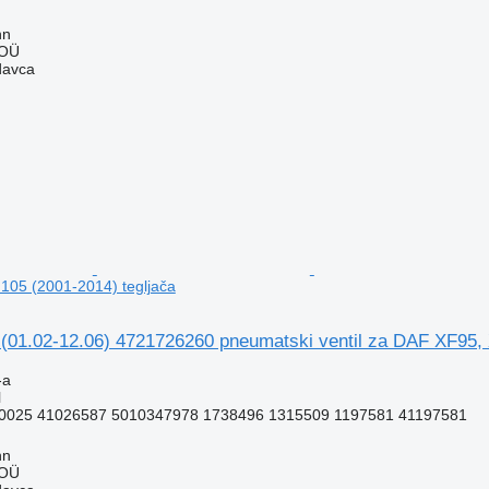
nn
 OÜ
davca
105 (2001-2014) tegljača
1.02-12.06) 4721726260 pneumatski ventil za DAF XF95, X
-a
l
0025 41026587 5010347978 1738496 1315509 1197581 41197581
nn
 OÜ