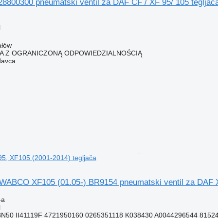
800300 pneumatski ventil za DAF CF / XF 95/ 105 tegljač
l
ałów
KA Z OGRANICZONĄ ODPOWIEDZIALNOŚCIĄ
davca
95, XF105 (2001-2014) tegljača
BCO XF105 (01.05-) BR9154 pneumatski ventil za DAF XF
-a
l
N50 II41119F 4721950160 0265351118 K038430 A0044296544 815245