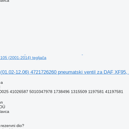
davca
105 (2001-2014) tegljača
1.02-12.06) 4721726260 pneumatski ventil za DAF XF95, X
-a
l
0025 41026587 5010347978 1738496 1315509 1197581 41197581
nn
 OÜ
davca
rezervni dio?