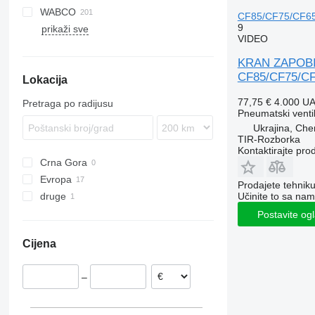
WABCO
Stralis
TGL
Arocs
Magnum
P-series
EC
CF 450
XF 105
XG+
LF 55 180
CF85/CF75/CF65/
9
prikaži sve
Trakker
TGM
Atego
Major
R-series
F89
CF 460
XF 106
XG 480
XF 105 460
VIDEO
TGS
Axor
Midlum
FE
XF 460
XG 480 FT
KRAN ZAPOBIZ
TGX
Econic
Premium
FH
CF85/CF75/CF
Lokacija
LK
FL
Sprinter
FM
77,75 €
4.000 U
Pretraga po radijusu
FMX
Pneumatski venti
Ukrajina, Che
N-series
TIR-Rozborka
VNL
Kontaktirajte pro
Crna Gora
Evropa
Prodajete tehnik
druge
Estonija
Učinite to sa nam
Portugalija
Ukrajina
Postavite og
Poljska
Cijena
–