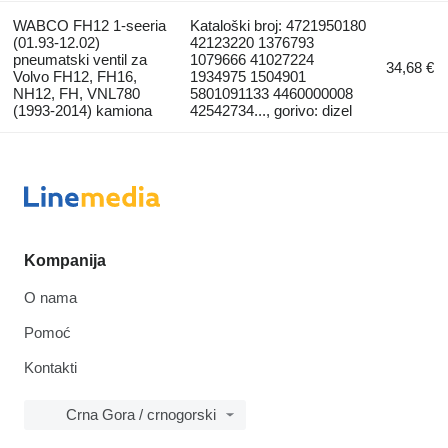
WABCO FH12 1-seeria
Kataloški broj: 4721950180
(01.93-12.02)
42123220 1376793
pneumatski ventil za
1079666 41027224
34,68 €
Volvo FH12, FH16,
1934975 1504901
NH12, FH, VNL780
5801091133 4460000008
(1993-2014) kamiona
42542734..., gorivo: dizel
Kompanija
O nama
Pomoć
Kontakti
Crna Gora / crnogorski