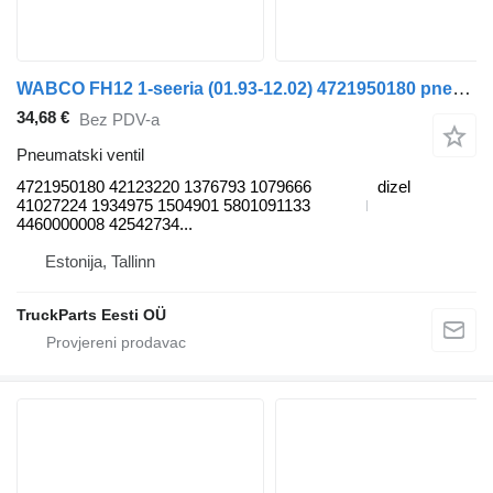
WABCO FH12 1-seeria (01.93-12.02) 4721950180 pneumatski ventil za Volvo FH12, FH16, NH12, FH, VNL780 (1993-2014) kamiona
34,68 €
Bez PDV-a
Pneumatski ventil
4721950180 42123220 1376793 1079666
dizel
41027224 1934975 1504901 5801091133
4460000008 42542734...
Estonija, Tallinn
TruckParts Eesti OÜ