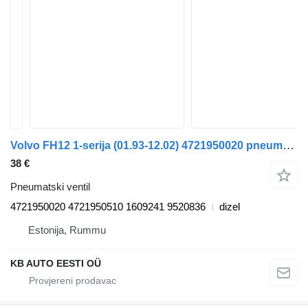
Volvo FH12 1-serija (01.93-12.02) 4721950020 pneumatski ventil za Volvo FH12, FH16, NH12, FH, VNL780 (1993-2014) kamiona
38 €
Pneumatski ventil
4721950020 4721950510 1609241 9520836
dizel
Estonija, Rummu
KB AUTO EESTI OÜ