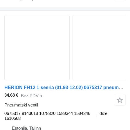
HERION FH12 1-seeria (01.93-12.02) 0675317 pneumatski ventil za Volvo FH12, FH16, NH12, FH, VNL780 (1993-2014) kamiona
34,68 €
Bez PDV-a
Pneumatski ventil
0675317 8143019 1078320 1589344 1594346
dizel
1610568
Estonija, Tallinn