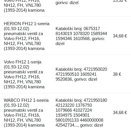
Volvo FH12, FH16,
15,32 €
gorivo: dizel
NH12, FH, VNL780
(1993-2014) kamiona
HERION FH12 1-seeria
(01.93-12.02)
Kataloški broj: 0675317
pneumatski ventil za
8143019 1078320 1589344
34,68 €
Volvo FH12, FH16,
1594346 1610568, gorivo:
NH12, FH, VNL780
dizel
(1993-2014) kamiona
Volvo FH12 1-serija
(01.93-12.02)
Kataloški broj: 4721950020
pneumatski ventil za
4721950510 1609241
38 €
Volvo FH12, FH16,
9520836, gorivo: dizel
NH12, FH, VNL780
(1993-2014) kamiona
WABCO FH12 1-seeria
Kataloški broj: 4721950180
(01.93-12.02)
42123220 1376793
pneumatski ventil za
1079666 41027224
34,68 €
Volvo FH12, FH16,
1934975 1504901
NH12, FH, VNL780
5801091133 4460000008
(1993-2014) kamiona
42542734..., gorivo: dizel