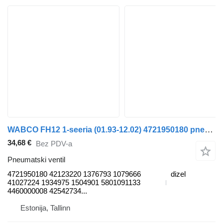
WABCO FH12 1-seeria (01.93-12.02) 4721950180 pneumatski ventil za Volvo FH12, FH16, NH12, FH, VNL780 (1993-2014) kamiona
34,68 €
Bez PDV-a
Pneumatski ventil
4721950180 42123220 1376793 1079666
dizel
41027224 1934975 1504901 5801091133
4460000008 42542734...
Estonija, Tallinn