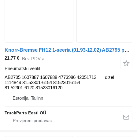
Knorr-Bremse FH12 1-seeria (01.93-12.02) AB2795 pneumatski ventil za Volvo FH12, FH16, NH12, FH, VNL780 (1993-2014) kamiona
21,77 €
Bez PDV-a
Pneumatski ventil
AB2795 1607887 1607888 4773986 42051712
dizel
1114849 81.52301-6154 81523016154
81.52301-6120 81523016120...
Estonija, Tallinn
TruckParts Eesti OÜ