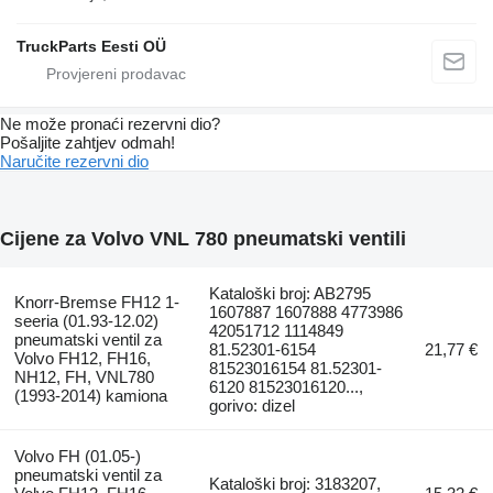
TruckParts Eesti OÜ
Ne može pronaći rezervni dio?
Pošaljite zahtjev odmah!
Naručite rezervni dio
Cijene za Volvo VNL 780 pneumatski ventili
Kataloški broj: AB2795
Knorr-Bremse FH12 1-
1607887 1607888 4773986
seeria (01.93-12.02)
42051712 1114849
pneumatski ventil za
81.52301-6154
21,77 €
Volvo FH12, FH16,
81523016154 81.52301-
NH12, FH, VNL780
6120 81523016120...,
(1993-2014) kamiona
gorivo: dizel
Volvo FH (01.05-)
pneumatski ventil za
Kataloški broj: 3183207,