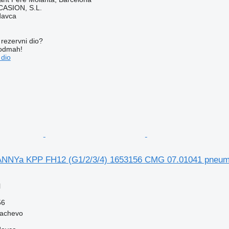
ASION, S.L.
davca
rezervni dio?
 odmah!
 dio
NYa KPP FH12 (G1/2/3/4) 1653156 CMG 07.01041 pneumats
l
56
kachevo