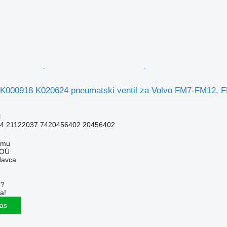
K000918 K020624 pneumatski ventil za Volvo FM7-FM12, 
l
4 21122037 7420456402 20456402
mmu
 OÜ
davca
u?
a!
las