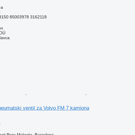
-a
l
3150 85003978 3162118
nn
 OÜ
davca
eumatski ventil za Volvo FM 7 kamiona
l
ant Pere Molanta, Barcelona