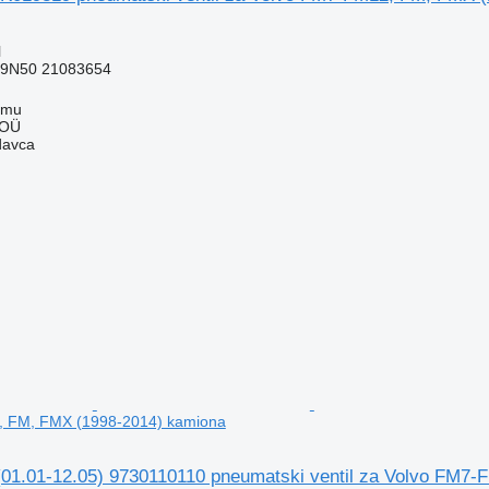
l
9N50 21083654
mmu
 OÜ
davca
, FM, FMX (1998-2014) kamiona
.01-12.05) 9730110110 pneumatski ventil za Volvo FM7-