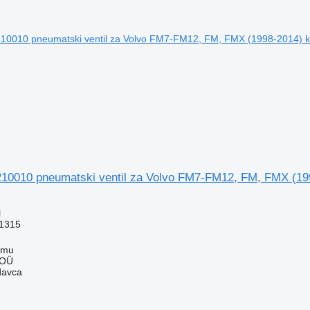
0010 pneumatski ventil za Volvo FM7-FM12, FM, FMX (19
l
1315
mmu
 OÜ
davca