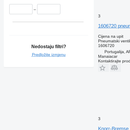
–
3
1606720 pneuma
Cijena na upit
Pneumatski venti
1606720
Nedostaju filtri?
Portugalija,
Predložite izmjenu
Manaiacar
Kontaktirajte pro
3
Knorr-Bremse 