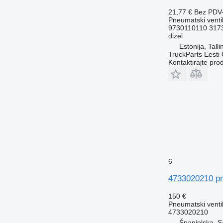
21,77 €
Bez PDV
Pneumatski venti
9730110110 317
dizel
Estonija, Talli
TruckParts Eesti
Kontaktirajte pro
6
4733020210 pn
150 €
Pneumatski venti
4733020210
Španjolska, S