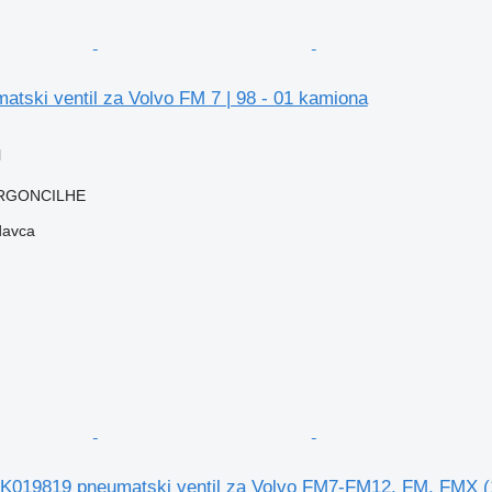
tski ventil za Volvo FM 7 | 98 - 01 kamiona
l
 ARGONCILHE
davca
K019819 pneumatski ventil za Volvo FM7-FM12, FM, FMX (