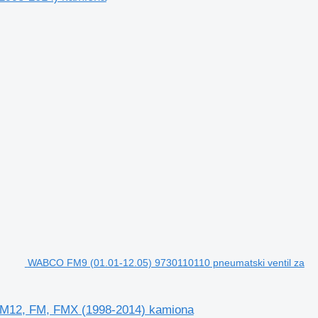
WABCO FM9 (01.01-12.05) 9730110110 pneumatski ventil za
FM12, FM, FMX (1998-2014) kamiona