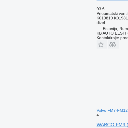
93 €
Pneumatski venti
K019819 K01981
dizel
Estonija, Ru
KB AUTO EESTI
Kontaktirajte pro
Volvo FM7-FM12
4
WABCO FM9 (01