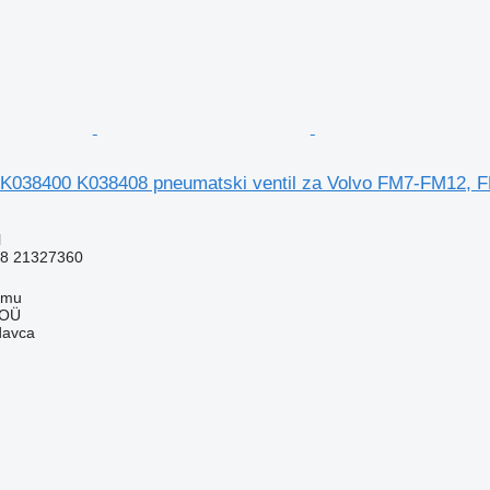
K038400 K038408 pneumatski ventil za Volvo FM7-FM12, 
l
8 21327360
mmu
 OÜ
davca