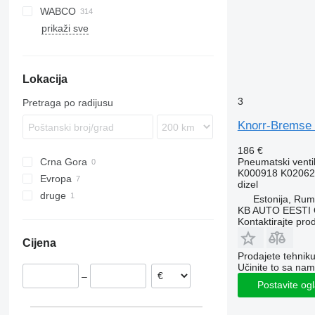
WABCO
Eurotrakker
LE
Antos
Midliner
S-series
A-series
prikaži sve
S-Way
Lion's series
Arocs
Midlum
B-series
Stralis
TGA
Atego
Premium
F89
B10
Trakker
TGL
Axor
T-series
FH
Lokacija
TGM
Econic
FL
FH12
TGS
LK
FM
FH13
FL6
3
Pretraga po radijusu
TGX
MB
FMX
FH16
FL7
FM7
Knorr-Bremse 
G-series
FH 500
FL10
FM12
N-series
FL12
186 €
Pneumatski venti
Crna Gora
VNL
N10
K000918 K02062
Evropa
dizel
druge
Estonija
Estonija, Ru
KB AUTO EESTI
Portugalija
Ukrajina
Kontaktirajte pro
Španjolska
Cijena
Prodajete tehnik
Učinite to sa nam
–
Postavite og