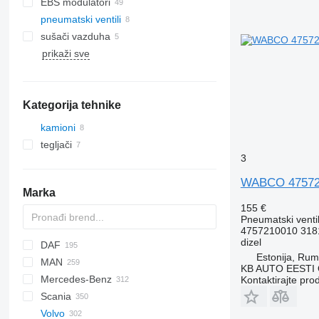
EBS modulatori
pneumatski ventili
sušači vazduha
prikaži sve
Kategorija tehnike
kamioni
tegljači
3
WABCO 475721
Marka
155 €
Pneumatski venti
4757210010 318
dizel
DAF
Estonija, Ru
MAN
CF
F-MAX
EuroCargo
KB AUTO EESTI
Mercedes-Benz
LF
EuroStar
A-series
Kontaktirajte pro
Scania
XF
Eurorider
F90
A-Class
Canter
Magnum
Volvo
Eurotech
L2000
Actros
Mascott
R-series
LT