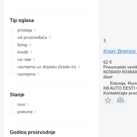
Tip oglasa
prodaja
od proizvođača
3
lizing
Knorr-Bremse 
kredit
na rate
62 €
razmjena uz doplatu (trade-in)
Pneumatski venti
K038400 K03840
razmjena
dizel
Estonija, Ru
KB AUTO EESTI
Kontaktirajte pro
Stanje
novi
polovne
Godina proizvodnje