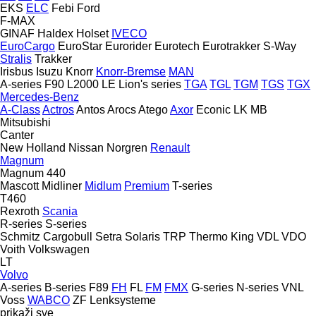
EKS
ELC
Febi
Ford
F-MAX
GINAF
Haldex
Holset
IVECO
EuroCargo
EuroStar
Eurorider
Eurotech
Eurotrakker
S-Way
Stralis
Trakker
Irisbus
Isuzu
Knorr
Knorr-Bremse
MAN
A-series
F90
L2000
LE
Lion's series
TGA
TGL
TGM
TGS
TGX
Mercedes-Benz
A-Class
Actros
Antos
Arocs
Atego
Axor
Econic
LK
MB
Mitsubishi
Canter
New Holland
Nissan
Norgren
Renault
Magnum
Magnum 440
Mascott
Midliner
Midlum
Premium
T-series
T460
Rexroth
Scania
R-series
S-series
Schmitz Cargobull
Setra
Solaris
TRP
Thermo King
VDL
VDO
Voith
Volkswagen
LT
Volvo
A-series
B-series
F89
FH
FL
FM
FMX
G-series
N-series
VNL
Voss
WABCO
ZF Lenksysteme
prikaži sve