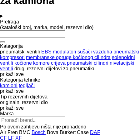
za kamiona
Pretraga
(kataloški broj, marka, model, rezervni dio)
Kategorija
pneumatski ventili
EBS modulatori
sušači vazduha
pneumatski
kompresori
membranske opruge kočionog cilindra
solenoidni
ventili
kočione komore
crijeva
pneumatski cilindri
nivelacijski
ventili
drugi rezervni dijelovi za pneumatiku
prikaži sve
Kategorija tehnike
kamioni
tegljači
prikaži sve
Tip rezervnih dijelova
originalni rezervni dio
prikaži sve
Marka
Po ovom zahtjevu ništa nije pronađeno
Air Fren
BMC
Bosch
Bova
Bürkert
Case
DAF
CF
LF
XF