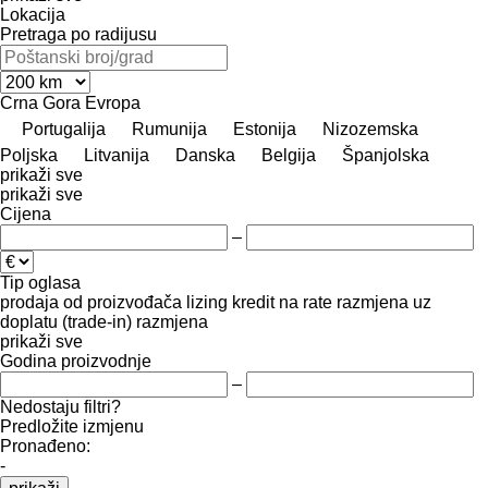
Lokacija
Pretraga po radijusu
Crna Gora
Evropa
Portugalija
Rumunija
Estonija
Nizozemska
Poljska
Litvanija
Danska
Belgija
Španjolska
prikaži sve
prikaži sve
Cijena
–
Tip oglasa
prodaja
od proizvođača
lizing
kredit
na rate
razmjena uz
doplatu (trade-in)
razmjena
prikaži sve
Godina proizvodnje
–
Nedostaju filtri?
Predložite izmjenu
Pronađeno:
-