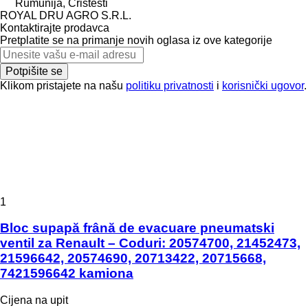
Rumunija, Cristesti
ROYAL DRU AGRO S.R.L.
Kontaktirajte prodavca
Pretplatite se na primanje novih oglasa iz ove kategorije
Potpišite se
Klikom pristajete na našu
politiku privatnosti
i
korisnički ugovor
.
1
Bloc supapă frână de evacuare pneumatski
ventil za Renault – Coduri: 20574700, 21452473,
21596642, 20574690, 20713422, 20715668,
7421596642 kamiona
Cijena na upit