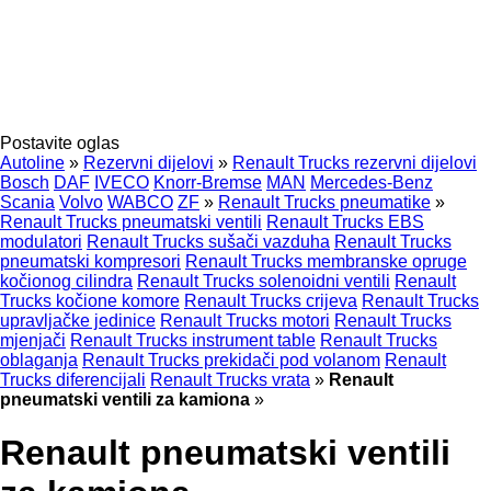
Postavite oglas
Autoline
»
Rezervni dijelovi
»
Renault Trucks rezervni dijelovi
Bosch
DAF
IVECO
Knorr-Bremse
MAN
Mercedes-Benz
Scania
Volvo
WABCO
ZF
»
Renault Trucks pneumatikе
»
Renault Trucks pneumatski ventili
Renault Trucks EBS
modulatori
Renault Trucks sušači vazduha
Renault Trucks
pneumatski kompresori
Renault Trucks membranske opruge
kočionog cilindra
Renault Trucks solenoidni ventili
Renault
Trucks kočione komore
Renault Trucks crijeva
Renault Trucks
upravljačke jedinice
Renault Trucks motori
Renault Trucks
mjenjači
Renault Trucks instrument table
Renault Trucks
oblaganja
Renault Trucks prekidači pod volanom
Renault
Trucks diferencijali
Renault Trucks vrata
»
Renault
pneumatski ventili za kamiona
»
Renault pneumatski ventili