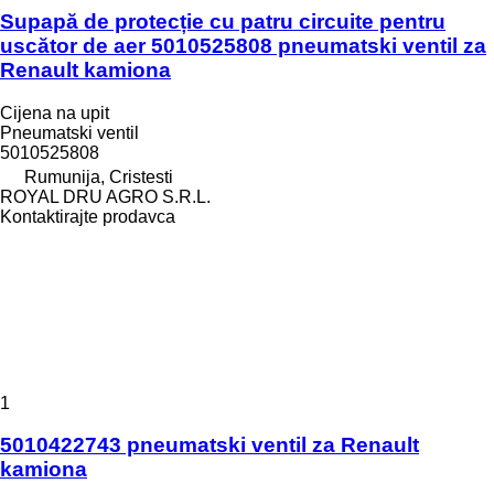
Supapă de protecție cu patru circuite pentru
uscător de aer 5010525808 pneumatski ventil za
Renault kamiona
Cijena na upit
Pneumatski ventil
5010525808
Rumunija, Cristesti
ROYAL DRU AGRO S.R.L.
Kontaktirajte prodavca
1
5010422743 pneumatski ventil za Renault
kamiona