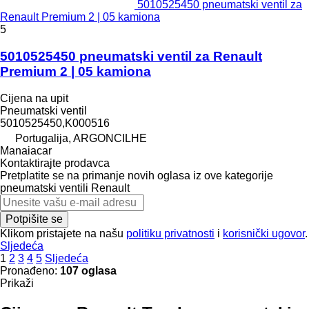
5010525450 pneumatski ventil za
Renault Premium 2 | 05 kamiona
5
5010525450 pneumatski ventil za Renault
Premium 2 | 05 kamiona
Cijena na upit
Pneumatski ventil
5010525450,K000516
Portugalija, ARGONCILHE
Manaiacar
Kontaktirajte prodavca
Pretplatite se na primanje novih oglasa iz ove kategorije
pneumatski ventili
Renault
Potpišite se
Klikom pristajete na našu
politiku privatnosti
i
korisnički ugovor
.
Sljedeća
1
2
3
4
5
Sljedeća
Pronađeno:
107 oglasa
Prikaži