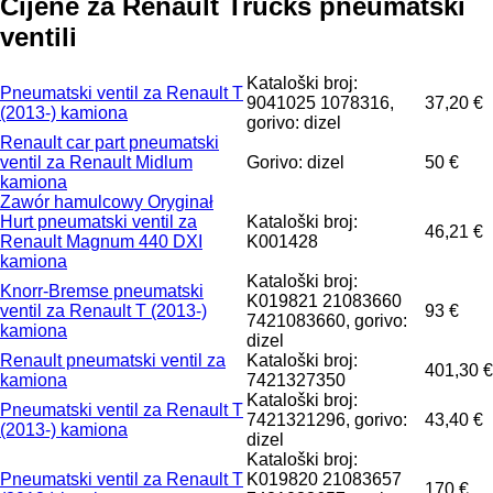
Cijene za Renault Trucks pneumatski
ventili
Kataloški broj:
Pneumatski ventil za Renault T
9041025 1078316,
37,20 €
(2013-) kamiona
gorivo: dizel
Renault car part pneumatski
ventil za Renault Midlum
Gorivo: dizel
50 €
kamiona
Zawór hamulcowy Oryginał
Hurt pneumatski ventil za
Kataloški broj:
46,21 €
Renault Magnum 440 DXI
K001428
kamiona
Kataloški broj:
Knorr-Bremse pneumatski
K019821 21083660
ventil za Renault T (2013-)
93 €
7421083660, gorivo:
kamiona
dizel
Renault pneumatski ventil za
Kataloški broj:
401,30 €
kamiona
7421327350
Kataloški broj:
Pneumatski ventil za Renault T
7421321296, gorivo:
43,40 €
(2013-) kamiona
dizel
Kataloški broj:
Pneumatski ventil za Renault T
K019820 21083657
170 €