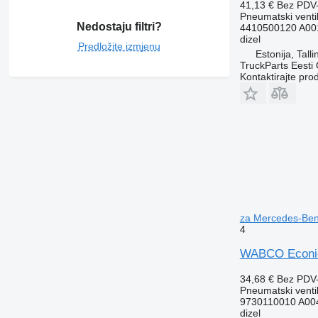
41,13 €
Bez PDV
Pneumatski venti
Nedostaju filtri?
4410500120 A00
dizel
Predložite izmjenu
Estonija, Talli
TruckParts Eesti
Kontaktirajte pro
za Mercedes-Ben
4
WABCO Econic 
34,68 €
Bez PDV
Pneumatski venti
9730110010 A00
dizel