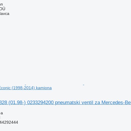
nn
 OÜ
davca
conic (1998-2014) kamiona
828 (01.98-) 0233294200 pneumatski ventil za Mercedes-B
-a
l
44292444