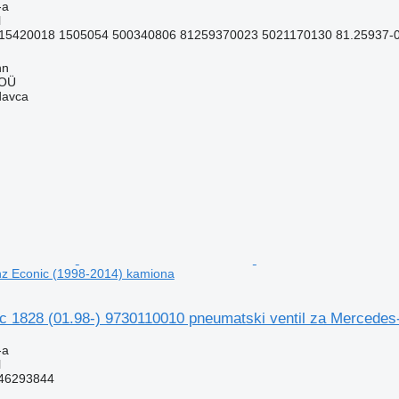
-a
l
15420018 1505054 500340806 81259370023 5021170130 81.25937-0
nn
 OÜ
davca
z Econic (1998-2014) kamiona
1828 (01.98-) 9730110010 pneumatski ventil za Mercedes
-a
l
46293844