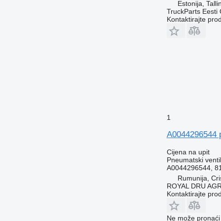
Estonija, Talli
TruckParts Eesti
Kontaktirajte pro
1
A0044296544 p
Cijena na upit
Pneumatski venti
A0044296544, 81
Rumunija, Cris
ROYAL DRU AGR
Kontaktirajte pro
Ne može pronaći 