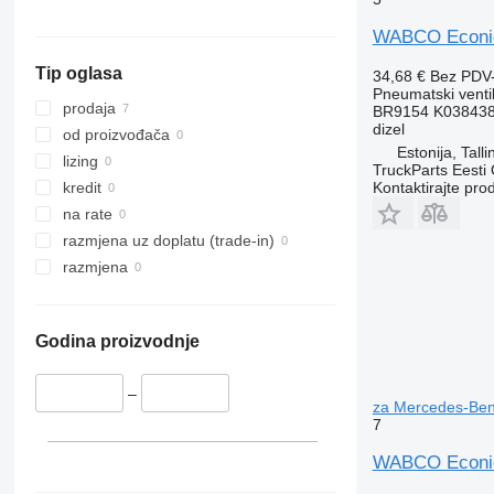
WABCO Econic 
Tip oglasa
34,68 €
Bez PDV
Pneumatski venti
prodaja
BR9154 K038438
dizel
od proizvođača
Estonija, Talli
lizing
TruckParts Eesti
Kontaktirajte pro
kredit
na rate
razmjena uz doplatu (trade-in)
razmjena
Godina proizvodnje
–
za Mercedes-Ben
7
WABCO Econic 