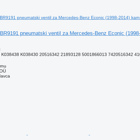
BR9191 pneumatski ventil za Mercedes-Benz Econic (1998
l
F K038438 K038430 20516342 21893128 5001866013 7420516342 410
mmu
 OÜ
davca