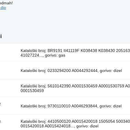
 odmah!
 dio
i
Kataloški broj: BR9191 II41119F K038438 K038430 205
41027224..., gorivo: gas
Kataloški broj: 0233294200 A0044292444, gorivo: dizel
Kataloški broj: 5610142390 A0001530459 A0001530759 
0001530459
z
Kataloški broj: 9730110010 A0046293844, gorivo: dizel
z
Kataloški broj: 4410500120 A0015420018 1505054 5003
0015420018 A0015424018..., gorivo: dizel