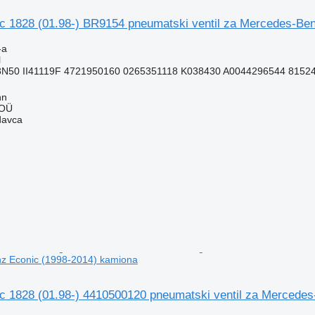
1828 (01.98-) BR9154 pneumatski ventil za Mercedes-Ben
-a
l
N50 II41119F 4721950160 0265351118 K038430 A0044296544 815245
nn
 OÜ
davca
z Econic (1998-2014) kamiona
1828 (01.98-) 4410500120 pneumatski ventil za Mercedes