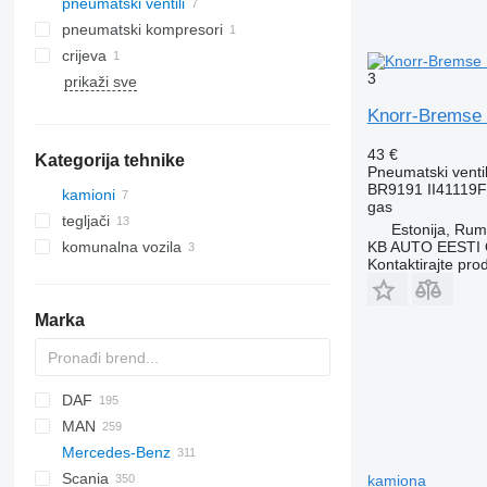
pneumatski ventili
pneumatski kompresori
crijeva
3
prikaži sve
Knorr-Bremse 
43 €
Kategorija tehnike
Pneumatski venti
BR9191 II41119
kamioni
gas
tegljači
Estonija, Ru
KB AUTO EESTI
komunalna vozila
Kontaktirajte pro
komunalne mašine
kamioni za smeće
Marka
DAF
MAN
CF
F-MAX
EuroCargo
Mercedes-Benz
LF
EuroStar
A-series
Scania
XF
Eurorider
F90
A-Class
Canter
Magnum
kamiona