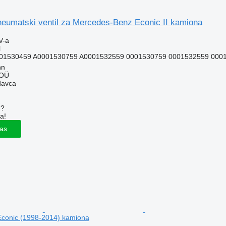
eumatski ventil za Mercedes-Benz Econic II kamiona
V-a
l
01530459 A0001530759 A0001532559 0001530759 0001532559 000
nn
 OÜ
davca
u?
a!
las
conic (1998-2014) kamiona