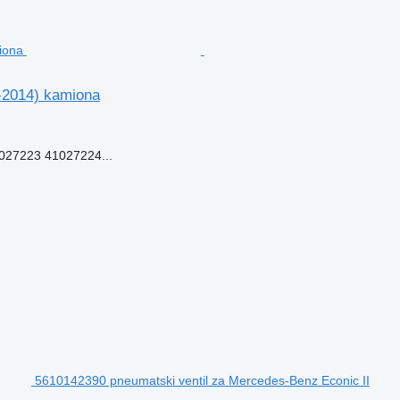
-2014) kamiona
27223 41027224...
5610142390 pneumatski ventil za Mercedes-Benz Econic II