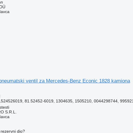
nn
 OÜ
davca
neumatski ventil za Mercedes-Benz Econic 1828 kamiona
l
524526019, 81.52452-6019, 1304635, 1505210, 0044298744, 9959212
testi
O S.R.L.
davca
rezervni dio?