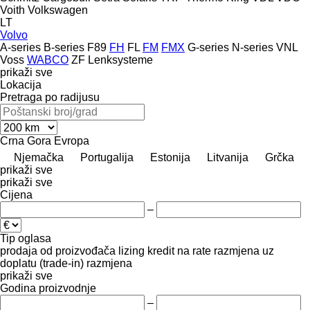
Voith
Volkswagen
LT
Volvo
A-series
B-series
F89
FH
FL
FM
FMX
G-series
N-series
VNL
Voss
WABCO
ZF Lenksysteme
prikaži sve
Lokacija
Pretraga po radijusu
Crna Gora
Evropa
Njemačka
Portugalija
Estonija
Litvanija
Grčka
prikaži sve
prikaži sve
Cijena
–
Tip oglasa
prodaja
od proizvođača
lizing
kredit
na rate
razmjena uz
doplatu (trade-in)
razmjena
prikaži sve
Godina proizvodnje
–