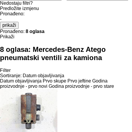
Nedostaju filtri?
Predložite izmjenu
Pronađeno:
-
prikaži
Pronađeno:
8 oglasa
Prikaži
8 oglasa:
Mercedes-Benz Atego
pneumatski ventili za kamiona
Filter
Sortiranje
:
Datum objavljivanja
Datum objavljivanja
Prvo skupe
Prvo jeftine
Godina
proizvodnje - prvo novi
Godina proizvodnje - prvo stare