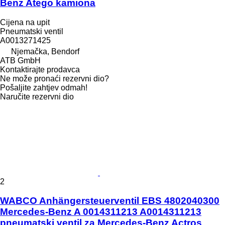
Benz Atego kamiona
Cijena na upit
Pneumatski ventil
A0013271425
Njemačka, Bendorf
ATB GmbH
Kontaktirajte prodavca
Ne može pronaći rezervni dio?
Pošaljite zahtjev odmah!
Naručite rezervni dio
2
WABCO Anhängersteuerventil EBS 4802040300
Mercedes-Benz A 0014311213 A0014311213
pneumatski ventil za Mercedes-Benz Actros