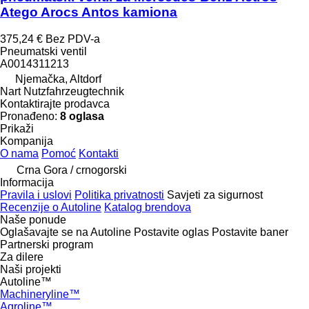
Atego Arocs Antos kamiona
375,24 €
Bez PDV-a
Pneumatski ventil
A0014311213
Njemačka, Altdorf
Nart Nutzfahrzeugtechnik
Kontaktirajte prodavca
Pronađeno:
8 oglasa
Prikaži
Kompanija
O nama
Pomoć
Kontakti
Crna Gora / crnogorski
Informacija
Pravila i uslovi
Politika privatnosti
Savjeti za sigurnost
Recenzije o Autoline
Katalog brendova
Naše ponude
Oglašavajte se na Autoline
Postavite oglas
Postavite baner
Partnerski program
Za dilere
Naši projekti
Autoline™
Machineryline™
Agroline™