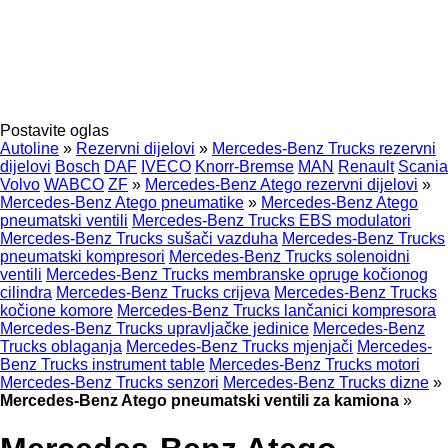
Postavite oglas
Autoline
»
Rezervni dijelovi
»
Mercedes-Benz Trucks rezervni
dijelovi
Bosch
DAF
IVECO
Knorr-Bremse
MAN
Renault
Scania
Volvo
WABCO
ZF
»
Mercedes-Benz Atego rezervni dijelovi
»
Mercedes-Benz Atego pneumatikе
»
Mercedes-Benz Atego
pneumatski ventili
Mercedes-Benz Trucks EBS modulatori
Mercedes-Benz Trucks sušači vazduha
Mercedes-Benz Trucks
pneumatski kompresori
Mercedes-Benz Trucks solenoidni
ventili
Mercedes-Benz Trucks membranske opruge kočionog
cilindra
Mercedes-Benz Trucks crijeva
Mercedes-Benz Trucks
kočione komore
Mercedes-Benz Trucks lančanici kompresora
Mercedes-Benz Trucks upravljačke jedinice
Mercedes-Benz
Trucks oblaganja
Mercedes-Benz Trucks mjenjači
Mercedes-
Benz Trucks instrument table
Mercedes-Benz Trucks motori
Mercedes-Benz Trucks senzori
Mercedes-Benz Trucks dizne
»
Mercedes-Benz Atego pneumatski ventili za kamiona
»