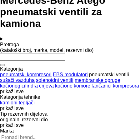
Mercedes-Benz Atego
pneumatski ventili za
kamiona
Pretraga
(kataloški broj, marka, model, rezervni dio)
Kategorija
pneumatski kompresori
EBS modulatori
pneumatski ventili
sušači vazduha
solenoidni ventili
membranske opruge
kočionog cilindra
crijeva
kočione komore
lančanici kompresora
prikaži sve
Kategorija tehnike
kamioni
tegljači
prikaži sve
Tip rezervnih dijelova
originalni rezervni dio
prikaži sve
Marka