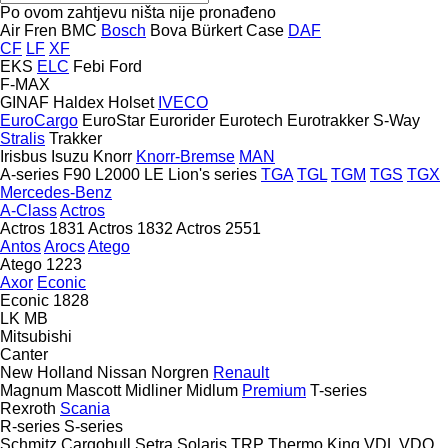
Po ovom zahtjevu ništa nije pronađeno
Air Fren
BMC
Bosch
Bova
Bürkert
Case
DAF
CF
LF
XF
EKS
ELC
Febi
Ford
F-MAX
GINAF
Haldex
Holset
IVECO
EuroCargo
EuroStar
Eurorider
Eurotech
Eurotrakker
S-Way
Stralis
Trakker
Irisbus
Isuzu
Knorr
Knorr-Bremse
MAN
A-series
F90
L2000
LE
Lion's series
TGA
TGL
TGM
TGS
TGX
Mercedes-Benz
A-Class
Actros
Actros 1831
Actros 1832
Actros 2551
Antos
Arocs
Atego
Atego 1223
Axor
Econic
Econic 1828
LK
MB
Mitsubishi
Canter
New Holland
Nissan
Norgren
Renault
Magnum
Mascott
Midliner
Midlum
Premium
T-series
Rexroth
Scania
R-series
S-series
Schmitz Cargobull
Setra
Solaris
TRP
Thermo King
VDL
VDO