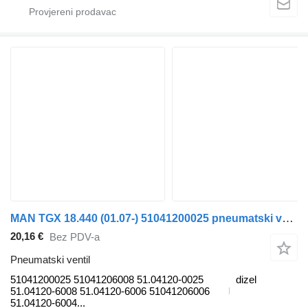
MAN TGX 18.440 (01.07-) 51041200025 pneumatski ventil za MAN TGL, TGM, TGS, TGX (2005-2021) kamiona
20,16 €
Bez PDV-a
Pneumatski ventil
51041200025 51041206008 51.04120-0025
dizel
51.04120-6008 51.04120-6006 51041206006
51.04120-6004...