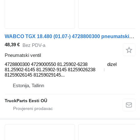
WABCO TGX 18.480 (01.07-) 4728800300 pneumatski ventil za MAN TGL, TGM, TGS, TGX (2005-2021) kamiona
48,39 €
Bez PDV-a
Pneumatski ventil
4728800300 4729000550 81.25902-6238
dizel
81.25902-6145 81.25902-9145 81259026238
81259026145 81259029145...
Estonija, Tallinn
TruckParts Eesti OÜ