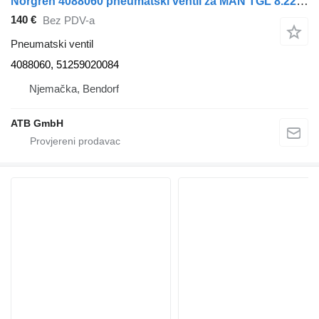
Norgren 4088060 pneumatski ventil za MAN TGL 8.220, Euro5 kamiona
140 €
Bez PDV-a
Pneumatski ventil
4088060, 51259020084
Njemačka, Bendorf
ATB GmbH