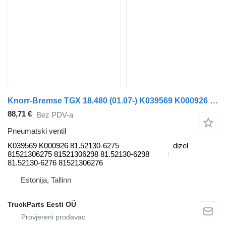
Knorr-Bremse TGX 18.480 (01.07-) K039569 K000926 pneumatski ventil za MAN TGL, TGM, TGS, TGX (2005-2021) kamiona
88,71 €
Bez PDV-a
Pneumatski ventil
K039569 K000926 81.52130-6275
dizel
81521306275 81521306298 81.52130-6298
81.52130-6276 81521306276
Estonija, Tallinn
TruckParts Eesti OÜ