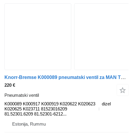
Knorr-Bremse K000089 pneumatski ventil za MAN TGL, TGM, TGS, TGX (2005-2021) kamiona
220 €
Pneumatski ventil
K000089 K000917 K000919 K020622 K020623
dizel
K020625 K023711 81523016209
81.52301.6209 81.52301-6212...
Estonija, Rummu