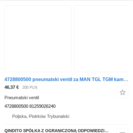
4728800500 pneumatski ventil za MAN TGL TGM kamiona
46,37 €
200 PLN
Pneumatski ventil
4728800500 81259026240
Poljska, Piotrków Trybunalski
QINDITO SPÓŁKA Z OGRANICZONĄ ODPOWIEDZIALNOŚCIĄ