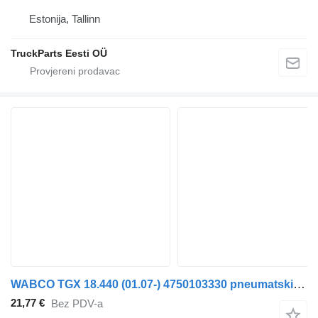
Estonija, Tallinn
TruckParts Eesti OÜ
WABCO TGX 18.440 (01.07-) 4750103330 pneumatski ventil za MAN TGL, TGM, TGS, TGX (2005-2021) kamiona
21,77 €
Bez PDV-a