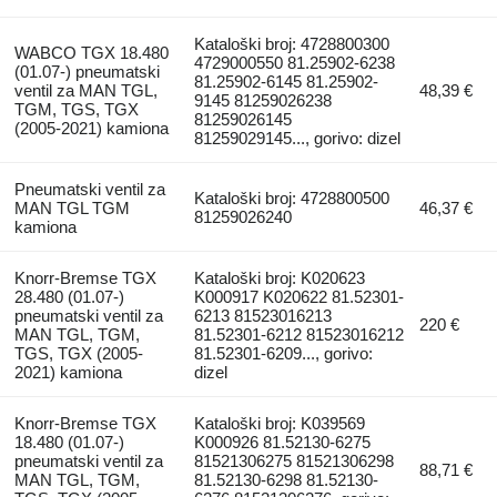
Kataloški broj: 4728800300
WABCO TGX 18.480
4729000550 81.25902-6238
(01.07-) pneumatski
81.25902-6145 81.25902-
ventil za MAN TGL,
48,39 €
9145 81259026238
TGM, TGS, TGX
81259026145
(2005-2021) kamiona
81259029145..., gorivo: dizel
Pneumatski ventil za
Kataloški broj: 4728800500
MAN TGL TGM
46,37 €
81259026240
kamiona
Knorr-Bremse TGX
Kataloški broj: K020623
28.480 (01.07-)
K000917 K020622 81.52301-
pneumatski ventil za
6213 81523016213
220 €
MAN TGL, TGM,
81.52301-6212 81523016212
TGS, TGX (2005-
81.52301-6209..., gorivo:
2021) kamiona
dizel
Knorr-Bremse TGX
Kataloški broj: K039569
18.480 (01.07-)
K000926 81.52130-6275
pneumatski ventil za
81521306275 81521306298
88,71 €
MAN TGL, TGM,
81.52130-6298 81.52130-