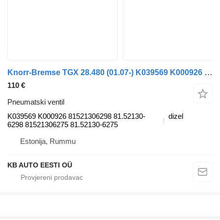
Knorr-Bremse TGX 28.480 (01.07-) K039569 K000926 pneumatski ventil za MAN TGL, TGM, TGS, TGX (2005-2021) kamiona
110 €
Pneumatski ventil
K039569 K000926 81521306298 81.52130-
dizel
6298 81521306275 81.52130-6275
Estonija, Rummu
KB AUTO EESTI OÜ