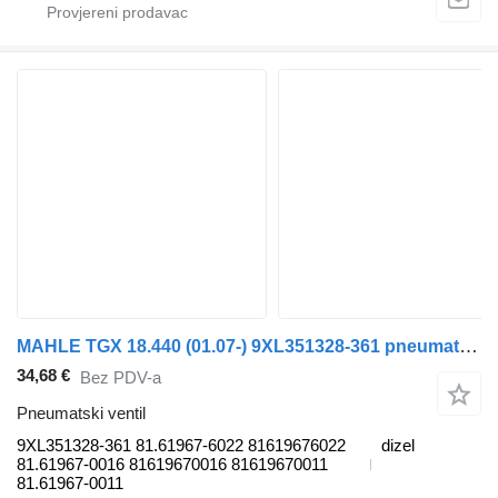
MAHLE TGX 18.440 (01.07-) 9XL351328-361 pneumatski ventil za MAN TGL, TGM, TGS, TGX (2005-2021) kamiona
34,68 €
Bez PDV-a
Pneumatski ventil
9XL351328-361 81.61967-6022 81619676022
dizel
81.61967-0016 81619670016 81619670011
81.61967-0011