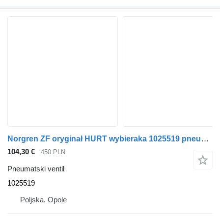
Norgren ZF oryginał HURT wybieraka 1025519 pneumatski ventil za MAN TGA TGX TGL kamiona
104,30 €
450 PLN
Pneumatski ventil
1025519
Poljska, Opole