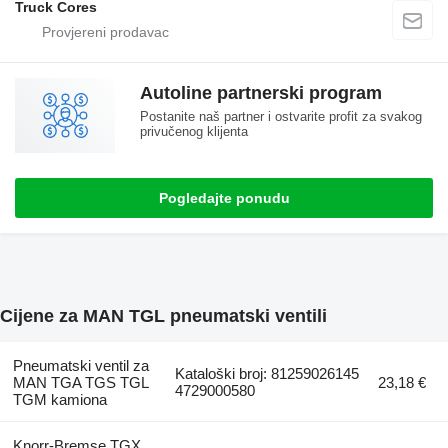
Truck Cores
Autoline partnerski program
Postanite naš partner i ostvarite profit za svakog
privučenog klijenta
Pogledajte ponudu
Cijene za MAN TGL pneumatski ventili
Pneumatski ventil za
Kataloški broj: 81259026145
MAN TGA TGS TGL
23,18 €
4729000580
TGM kamiona
Knorr-Bremse TGX