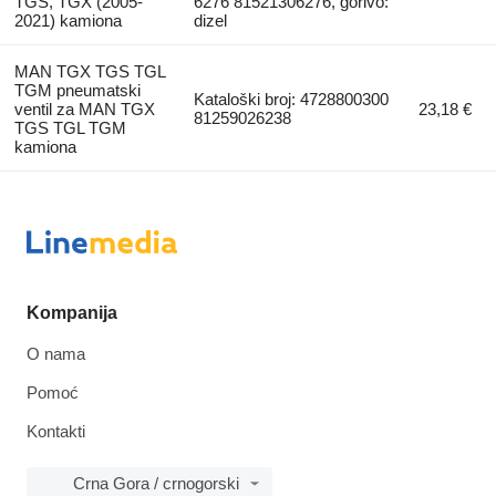
TGS, TGX (2005-
6276 81521306276, gorivo:
2021) kamiona
dizel
MAN TGX TGS TGL
TGM pneumatski
Kataloški broj: 4728800300
ventil za MAN TGX
23,18 €
81259026238
TGS TGL TGM
kamiona
Kompanija
O nama
Pomoć
Kontakti
Crna Gora / crnogorski