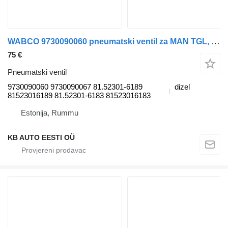
WABCO 9730090060 pneumatski ventil za MAN TGL, TGM, TGS, TGX (2005-2021) kamiona
75 €
Pneumatski ventil
9730090060 9730090067 81.52301-6189
dizel
81523016189 81.52301-6183 81523016183
Estonija, Rummu
KB AUTO EESTI OÜ