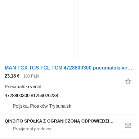
MAN TGX TGS TGL TGM 4728800300 pneumatski ventil za MAN TGX TGS TGL TGM kamiona
23,18 €
100 PLN
Pneumatski ventil
4728800300 81259026238
Poljska, Piotrków Trybunalski
QINDITO SPÓŁKA Z OGRANICZONĄ ODPOWIEDZIALNOŚCIĄ