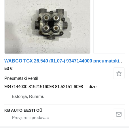
WABCO TGX 26.540 (01.07-) 9347144000 pneumatski ventil za MAN TGL, TGM, TGS, TGX (2005-2021) kamiona
53 €
Pneumatski ventil
9347144000 81521516098 81.52151-6098
dizel
Estonija, Rummu
KB AUTO EESTI OÜ