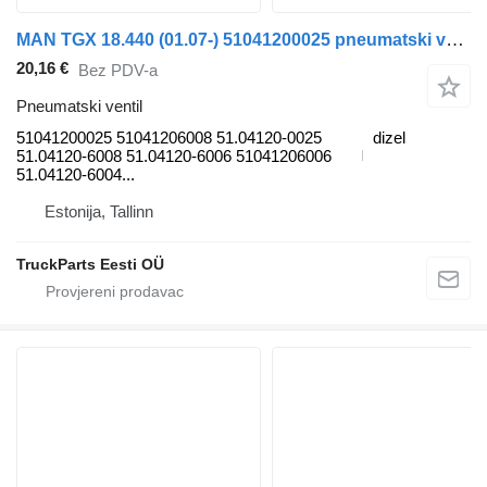
MAN TGX 18.440 (01.07-) 51041200025 pneumatski ventil za MAN TGL, TGM, TGS, TGX (2005-2021) kamiona
20,16 €
Bez PDV-a
Pneumatski ventil
51041200025 51041206008 51.04120-0025
dizel
51.04120-6008 51.04120-6006 51041206006
51.04120-6004...
Estonija, Tallinn
TruckParts Eesti OÜ