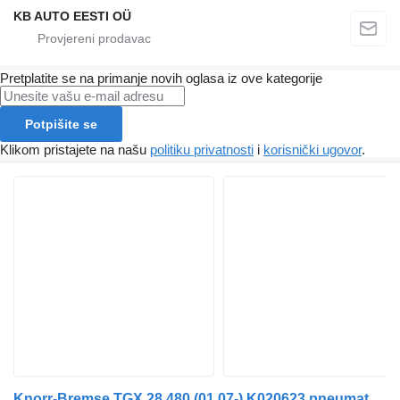
KB AUTO EESTI OÜ
Pretplatite se na primanje novih oglasa iz ove kategorije
Potpišite se
Klikom pristajete na našu
politiku privatnosti
i
korisnički ugovor
.
Knorr-Bremse TGX 28.480 (01.07-) K020623 pneumatski ventil za MAN TGL, TGM, TGS, TGX (2005-2021) kamiona