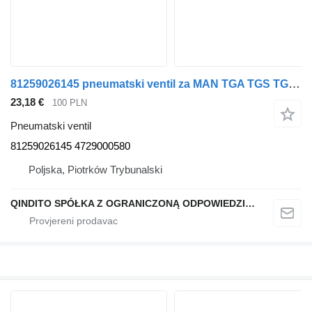
81259026145 pneumatski ventil za MAN TGA TGS TGL TGM kamiona
23,18 €
100 PLN
Pneumatski ventil
81259026145 4729000580
Poljska, Piotrków Trybunalski
QINDITO SPÓŁKA Z OGRANICZONĄ ODPOWIEDZIALNOŚCIĄ