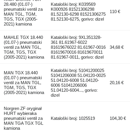
28.480 (01.07-)
Kataloški broj: K039569
pneumatski ventil za
K000926 81521306298
110 €
MAN TGL, TGM,
81.52130-6298 81521306275
TGS, TGX (2005-
81.52130-6275, gorivo: dizel
2021) kamiona
MAHLE TGX 18.440
Kataloški broj: 9XL351328-
(01.07-) pneumatski
361 81.61967-6022
ventil za MAN TGL,
81619676022 81.61967-0016
34,68 €
TGM, TGS, TGX
81619670016 81619670011
(2005-2021) kamiona
81.61967-0011, gorivo: dizel
Kataloški broj: 51041200025
MAN TGX 18.440
51041206008 51.04120-0025
(01.07-) pneumatski
51.04120-6008 51.04120-
ventil za MAN TGL,
20,16 €
6006 51041206006
TGM, TGS, TGX
51.04120-6004..., gorivo:
(2005-2021) kamiona
dizel
Norgren ZF oryginał
HURT wybieraka
pneumatski ventil za
Kataloški broj: 1025519
104,30 €
MAN TGA TGX TGL
kamiona