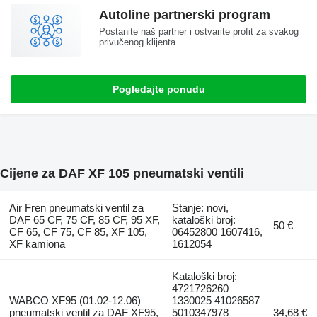
Autoline partnerski program
Postanite naš partner i ostvarite profit za svakog
privučenog klijenta
Pogledajte ponudu
Cijene za DAF XF 105 pneumatski ventili
Air Fren pneumatski ventil za
Stanje: novi,
DAF 65 CF, 75 CF, 85 CF, 95 XF,
kataloški broj:
50 €
CF 65, CF 75, CF 85, XF 105,
06452800 1607416,
XF kamiona
1612054
Kataloški broj:
4721726260
WABCO XF95 (01.02-12.06)
1330025 41026587
pneumatski ventil za DAF XF95,
5010347978
34,68 €