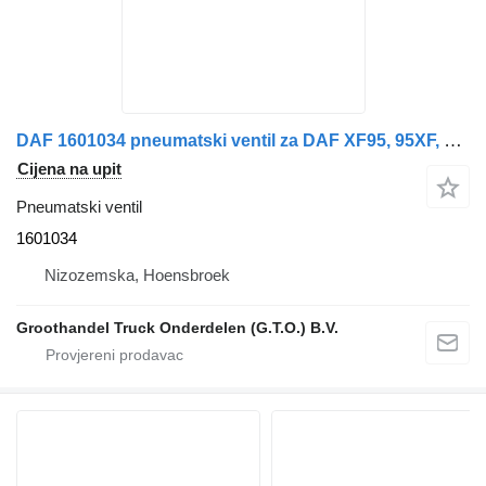
DAF 1601034 pneumatski ventil za DAF XF95, 95XF, CF75, CF85, XF105, CF75IV, CF85IV kamiona
Cijena na upit
Pneumatski ventil
1601034
Nizozemska, Hoensbroek
Groothandel Truck Onderdelen (G.T.O.) B.V.