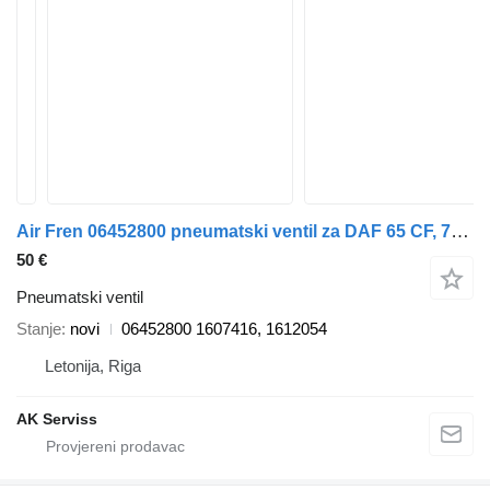
Air Fren 06452800 pneumatski ventil za DAF 65 CF, 75 CF, 85 CF, 95 XF, CF 65, CF 75, CF 85, XF 105, XF kamiona
50 €
Pneumatski ventil
Stanje
novi
06452800 1607416, 1612054
Letonija, Riga
AK Serviss