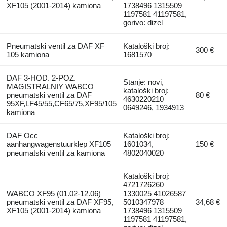
XF105 (2001-2014) kamiona
1738496 1315509
1197581 41197581,
gorivo: dizel
Pneumatski ventil za DAF XF
Kataloški broj:
300 €
105 kamiona
1681570
DAF 3-HOD. 2-POZ.
Stanje: novi,
MAGISTRALNIY WABCO
kataloški broj:
pneumatski ventil za DAF
80 €
4630220210
95XF,LF45/55,CF65/75,XF95/105
0649246, 1934913
kamiona
DAF Occ
Kataloški broj:
aanhangwagenstuurklep XF105
1601034,
150 €
pneumatski ventil za kamiona
4802040020
Kataloški broj:
4721726260
WABCO XF95 (01.02-12.06)
1330025 41026587
pneumatski ventil za DAF XF95,
5010347978
34,68 €
XF105 (2001-2014) kamiona
1738496 1315509
1197581 41197581,