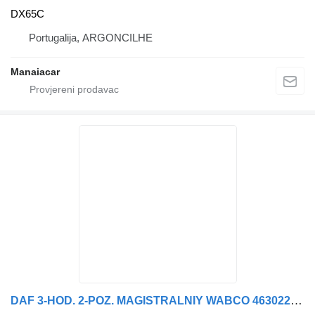
DX65C
Portugalija, ARGONCILHE
Manaiacar
DAF 3-HOD. 2-POZ. MAGISTRALNIY WABCO 4630220210 pneumatski ventil za DAF 95XF,LF45/55,CF65/75,XF95/105 kamiona