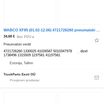
WABCO XF95 (01.02-12.06) 4721726260 pneumatski ventil za DAF XF95, XF105 (2001-2014) kamiona
34,68 €
Bez PDV-a
Pneumatski ventil
4721726260 1330025 41026587 5010347978
dizel
1738496 1315509 1197581 41197581
Estonija, Tallinn
TruckParts Eesti OÜ