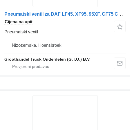
Pneumatski ventil za DAF LF45, XF95, 95XF, CF75 CF85, XF105, LF45IV, CF75IV CF85IV kamiona
Cijena na upit
Pneumatski ventil
Nizozemska, Hoensbroek
Groothandel Truck Onderdelen (G.T.O.) B.V.