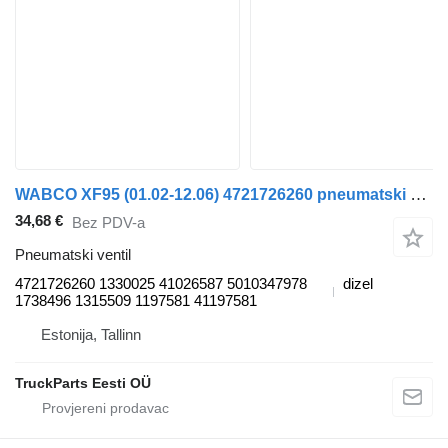
WABCO XF95 (01.02-12.06) 4721726260 pneumatski ventil za DAF XF95, XF105 (2001-2014) kamiona
34,68 €
Bez PDV-a
Pneumatski ventil
4721726260 1330025 41026587 5010347978
dizel
1738496 1315509 1197581 41197581
Estonija, Tallinn
TruckParts Eesti OÜ